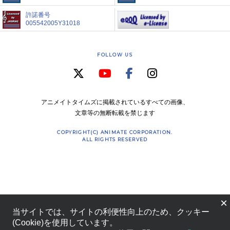
許諾番号
005542005Y31018
FOLLOW US
アニメイトタイムズに掲載されているすべての画像、
文章等の無断転載を禁じます
COPYRIGHT(C) ANIMATE CORPORATION.
ALL RIGHTS RESERVED
×
当サイトでは、サイトの利便性向上のため、クッキー
(Cookie)を使用しています。