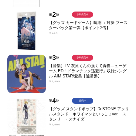
2
第
位
予約受付中
【グッズ-カードゲーム】鳴潮 ：対決 ブース
ターパック第一弾【ポイント2倍】
￥440
3
第
位
予約受付中
【音楽】TV 灰原くんの強くて青春ニューゲ
ーム ED「ドラマチック逃避行」収録シング
ル AIM STAR/愛美【通常盤】
￥1,999
4
第
位
発売中
【グッズ-スタンドポップ】Dr.STONE アクリ
ルスタンド ホワイマンといっしょver. ス
タンリー・スナイダー
￥1,980