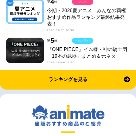
4
第
位
アニメ
今期・2026夏アニメ みんなの覇権
おすすめ作品ランキング最終結果発
表！
2026-06-29 16:30
5
第
位
マンガ・ラノベ
『ONE PIECE』イム様・神の騎士団
「19本の武器」まとめ＆元ネタ
2026-08-06 16:30
ランキングを見る