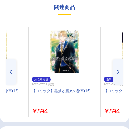
関連商品
お取り寄せ
通常
2026/07/09 発売
2026/03/09 発売
教室(12)
【コミック】黒猫と魔女の教室(15)
【コミック】黒
￥594
￥594