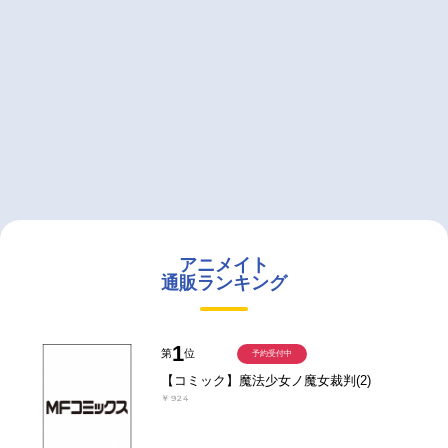
アニメイト
通販ランキング
1
第
位
予約受付中
【コミック】魔法少女ノ魔女裁判(2)
￥924