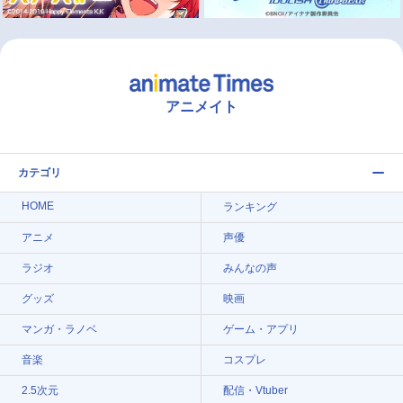
アニメイト
カテゴリ
HOME
ランキング
アニメ
声優
ラジオ
みんなの声
グッズ
映画
マンガ・ラノベ
ゲーム・アプリ
音楽
コスプレ
2.5次元
配信・Vtuber