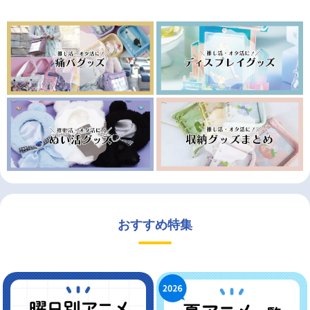
おすすめ特集