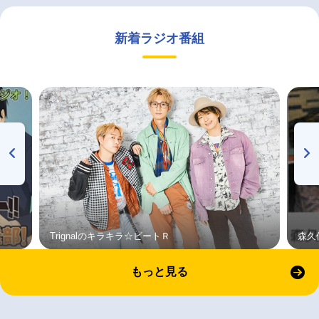
新着ラジオ番組
Trignalのキラキラ☆ビートＲ
森久
もっと見る