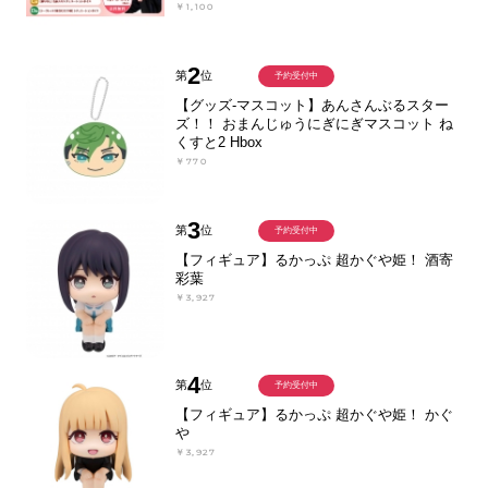
￥1,100
2
第
位
予約受付中
【グッズ-マスコット】あんさんぶるスター
ズ！！ おまんじゅうにぎにぎマスコット ね
くすと2 Hbox
￥770
3
第
位
予約受付中
【フィギュア】るかっぷ 超かぐや姫！ 酒寄
彩葉
￥3,927
4
第
位
予約受付中
【フィギュア】るかっぷ 超かぐや姫！ かぐ
や
￥3,927