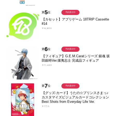
5
第
位
予約受付中
【カセット】アプリゲーム 18TRIP Cassette
#14
￥8,800
6
第
位
予約受付中
【フィギュア】G.E.M.Caratシリーズ 銀魂 坂
田銀時Ver.攘夷志士 完成品フィギュア
￥7,480
7
第
位
予約受付中
【グッズ-カード】うたの☆プリンスさまっ♪
カスタマイズビジュアルカードコレクション
Best Shots from Everyday Life Ver.
￥770