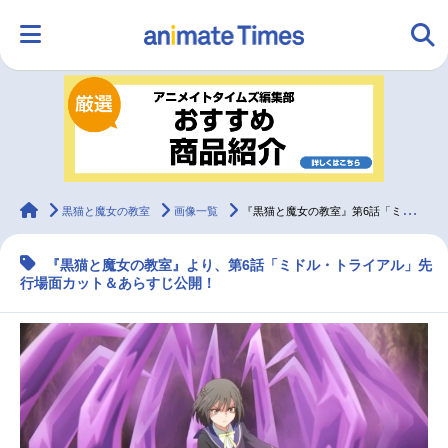
HOME
ランキング
アニメ
声優
ラジオ
みんなの声
グッズ
映画
animateTimes
黒猫と魔女の教室
画像一覧
『黒猫と魔女の教室』第6話「ミドル・トライアル」先行場面カット＆あらすじ
『黒猫と魔女の教室』より、第6話「ミドル・トライアル」先
マンガ・ラノベ
ゲーム・アプリ
音楽
コスプレ
行場面カット＆あらすじ公開！
2.5次元
配信・Vtuber
トレンド
無料マンガ
最新記事一覧
アニメ記事一覧
声優記事一覧