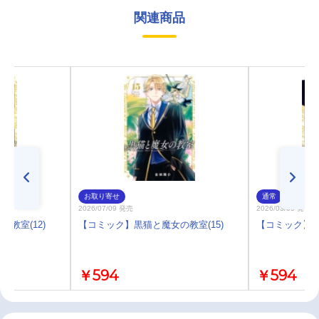
関連商品
お取り寄せ
通常
2026/07/09 発売
2026/03/09 発売
教室(12)
【コミック】黒猫と魔女の教室(15)
【コミック】黒
￥594
￥594