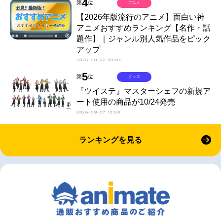
4
第
位
アニメ
【2026年版流行のアニメ】面白い神
アニメおすすめランキング【名作・話
題作】｜ジャンル別人気作品をピック
アップ
2026-08-02 00:00
5
第
位
グッズ
『ツイステ』マスターシェフの新規ア
ート使用の商品が10/24発売
2026-08-07 12:50
ランキングを見る