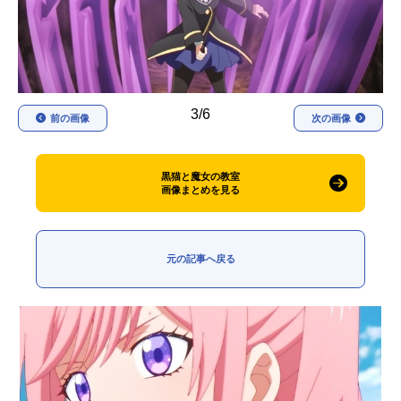
アニメ映画一覧
実写化映画一覧
今期アニメ曜日別一覧
春アニメ
夏アニメ
3/6
前の画像
次の画像
秋アニメ
冬アニメ
黒猫と魔女の教室
男性声優/女性声優一覧
画像まとめを見る
FOLLOW US
元の記事へ戻る