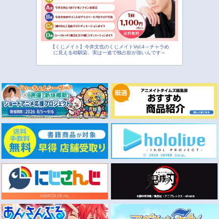
【くじメイト】今井文也のくじメイトVol.4～チャラめ
に見える幼馴染、実は一途で独占欲が強いんです～