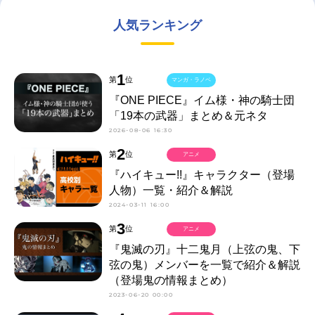
人気ランキング
1
第
位
マンガ・ラノベ
『ONE PIECE』イム様・神の騎士団
「19本の武器」まとめ＆元ネタ
2026-08-06 16:30
2
第
位
アニメ
『ハイキュー!!』キャラクター（登場
人物）一覧・紹介＆解説
2024-03-11 16:00
3
第
位
アニメ
『鬼滅の刃』十二鬼月（上弦の鬼、下
弦の鬼）メンバーを一覧で紹介＆解説
（登場鬼の情報まとめ）
2023-06-20 00:00