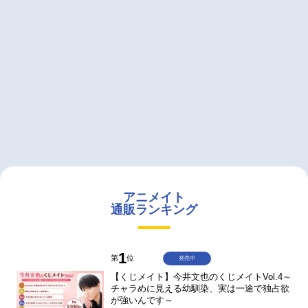
アニメイト
通販ランキング
1
第
位
発売中
【くじメイト】今井文也のくじメイトVol.4～
チャラめに見える幼馴染、実は一途で独占欲
が強いんです～