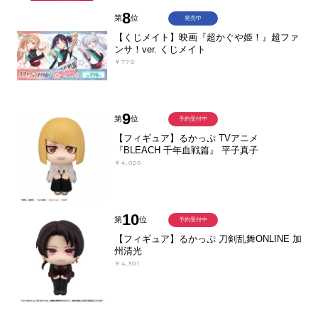
8
第
位
発売中
【くじメイト】映画『超かぐや姫！』超ファ
ンサ！ver. くじメイト
￥770
9
第
位
予約受付中
【フィギュア】るかっぷ TVアニメ
『BLEACH 千年血戦篇』 平子真子
￥4,020
10
第
位
予約受付中
【フィギュア】るかっぷ 刀剣乱舞ONLINE 加
州清光
￥4,301