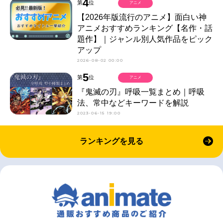
4
第
位
アニメ
【2026年版流行のアニメ】面白い神
アニメおすすめランキング【名作・話
題作】｜ジャンル別人気作品をピック
アップ
2026-08-02 00:00
5
第
位
アニメ
『鬼滅の刃』呼吸一覧まとめ｜呼吸
法、常中などキーワードを解説
2023-06-15 19:00
ランキングを見る