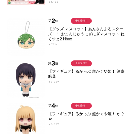
￥1,100
2
第
位
予約受付中
【グッズ-マスコット】あんさんぶるスター
ズ！！ おまんじゅうにぎにぎマスコット ね
くすと2 Hbox
￥770
3
第
位
予約受付中
【フィギュア】るかっぷ 超かぐや姫！ 酒寄
彩葉
￥3,927
4
第
位
予約受付中
【フィギュア】るかっぷ 超かぐや姫！ かぐ
や
￥3,927