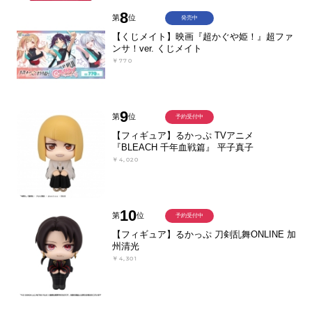
8
第
位
発売中
【くじメイト】映画『超かぐや姫！』超ファ
ンサ！ver. くじメイト
￥770
9
第
位
予約受付中
【フィギュア】るかっぷ TVアニメ
『BLEACH 千年血戦篇』 平子真子
￥4,020
10
第
位
予約受付中
【フィギュア】るかっぷ 刀剣乱舞ONLINE 加
州清光
￥4,301