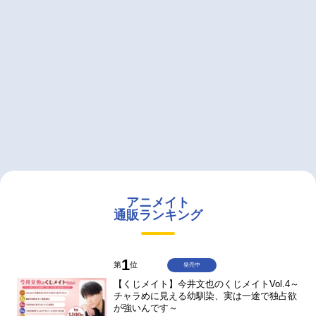
アニメイト
通販ランキング
1
第
位
発売中
【くじメイト】今井文也のくじメイトVol.4～
チャラめに見える幼馴染、実は一途で独占欲
が強いんです～