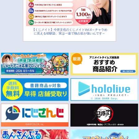
【くじメイト】今井文也のくじメイトVol.4～チャラめ
に見える幼馴染、実は一途で独占欲が強いんです～