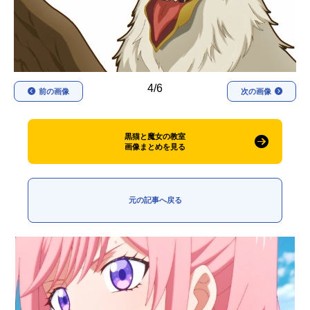
アニメ映画一覧
実写化映画一覧
今期アニメ曜日別一覧
春アニメ
夏アニメ
4/6
前の画像
次の画像
秋アニメ
冬アニメ
黒猫と魔女の教室
男性声優/女性声優一覧
画像まとめを見る
FOLLOW US
元の記事へ戻る