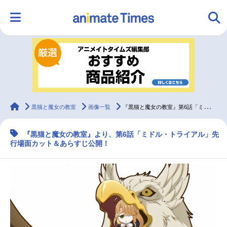
HOME
ランキング
アニメ
声優
ラジオ
みんなの声
グッズ
映画
animateTimes
黒猫と魔女の教室
画像一覧
『黒猫と魔女の教室』第6話「ミドル・トライアル」先行場面カット＆あらすじ
『黒猫と魔女の教室』より、第6話「ミドル・トライアル」先
マンガ・ラノベ
ゲーム・アプリ
音楽
コスプレ
行場面カット＆あらすじ公開！
2.5次元
配信・Vtuber
トレンド
無料マンガ
最新記事一覧
アニメ記事一覧
声優記事一覧