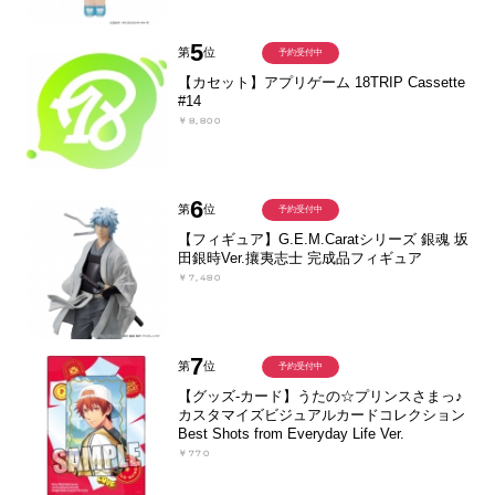
5
第
位
予約受付中
【カセット】アプリゲーム 18TRIP Cassette
#14
￥8,800
6
第
位
予約受付中
【フィギュア】G.E.M.Caratシリーズ 銀魂 坂
田銀時Ver.攘夷志士 完成品フィギュア
￥7,480
7
第
位
予約受付中
【グッズ-カード】うたの☆プリンスさまっ♪
カスタマイズビジュアルカードコレクション
Best Shots from Everyday Life Ver.
￥770