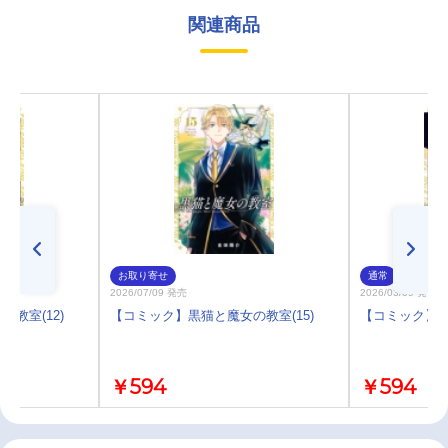
関連商品
お取り寄せ
通常
2026/07/09 発売
2026/03/09 発売
教室(12)
【コミック】黒猫と魔女の教室(15)
【コミック】黒
￥594
￥594