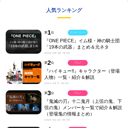
人気ランキング
1
第
位
マンガ・ラノベ
『ONE PIECE』イム様・神の騎士団
「19本の武器」まとめ＆元ネタ
2026-08-06 16:30
2
第
位
アニメ
『ハイキュー!!』キャラクター（登場
人物）一覧・紹介＆解説
2024-03-11 16:00
3
第
位
アニメ
『鬼滅の刃』十二鬼月（上弦の鬼、下
弦の鬼）メンバーを一覧で紹介＆解説
（登場鬼の情報まとめ）
2023-06-20 00:00