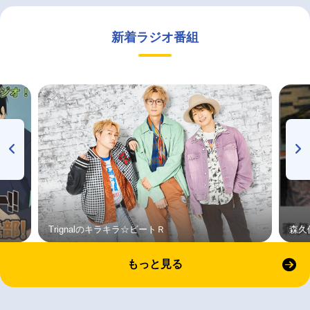
新着ラジオ番組
Trignalのキラキラ☆ビートＲ
森久
もっと見る