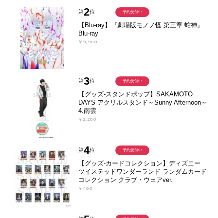
2
第
位
予約受付中
【Blu-ray】『劇場版モノノ怪 第三章 蛇神』
Blu-ray
￥9,900
3
第
位
予約受付中
【グッズ-スタンドポップ】SAKAMOTO
DAYS アクリルスタンド～Sunny Afternoon～
4.南雲
￥2,200
4
第
位
予約受付中
【グッズ-カードコレクション】ディズニー
ツイステッドワンダーランド ランダムカード
コレクション クラブ・ウェアver.
￥400