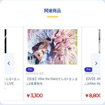
関連商品
予約
予約
2026/09/16 発売
2026/09/16 発売
 Rain(そらる×まふ
【音楽】After the Rain(そらる×まふま
【DVD】After
LINE LIVE
ふ)/春夏秋冬
ふ)/After the R
RY -
￥3,300
￥8,800