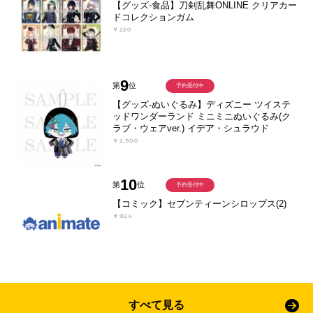
【グッズ-食品】刀剣乱舞ONLINE クリアカー
ドコレクションガム
￥220
9
第
位
予約受付中
【グッズ-ぬいぐるみ】ディズニー ツイステ
ッドワンダーランド ミニミニぬいぐるみ(ク
ラブ・ウェアver.) イデア・シュラウド
￥2,500
10
第
位
予約受付中
【コミック】セブンティーンシロップス(2)
￥924
すべて見る