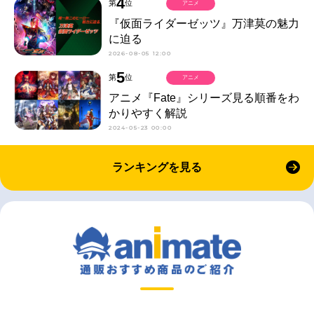
4
第
位
アニメ
『仮面ライダーゼッツ』万津莫の魅力
に迫る
2026-08-05 12:00
5
第
位
アニメ
アニメ『Fate』シリーズ見る順番をわ
かりやすく解説
2024-05-23 00:00
ランキングを見る