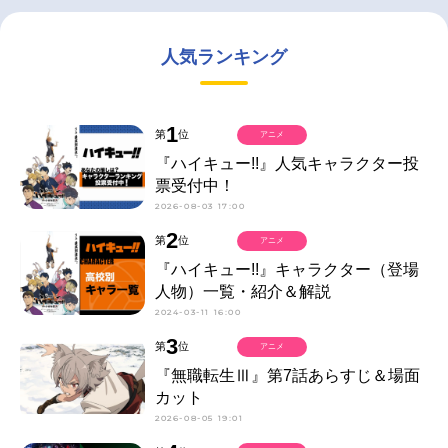
人気ランキング
1
第
位
アニメ
『ハイキュー!!』人気キャラクター投
票受付中！
2026-08-03 17:00
2
第
位
アニメ
『ハイキュー!!』キャラクター（登場
人物）一覧・紹介＆解説
2024-03-11 16:00
3
第
位
アニメ
『無職転生Ⅲ』第7話あらすじ＆場面
カット
2026-08-05 19:01