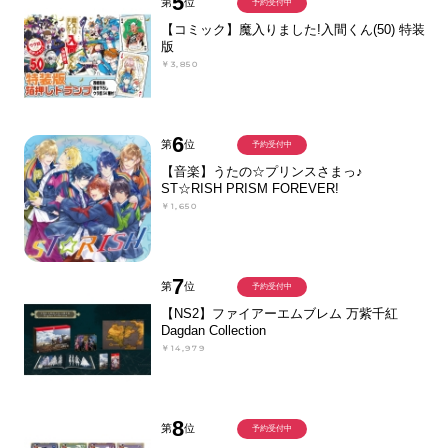
5
第
位
予約受付中
【コミック】魔入りました!入間くん(50) 特装
版
￥3,850
6
第
位
予約受付中
【音楽】うたの☆プリンスさまっ♪
ST☆RISH PRISM FOREVER!
￥1,650
7
第
位
予約受付中
【NS2】ファイアーエムブレム 万紫千紅
Dagdan Collection
￥14,979
8
第
位
予約受付中