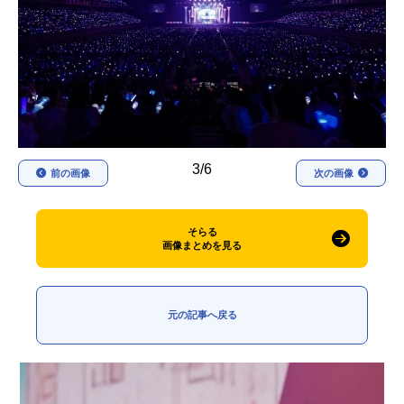
アニメ映画一覧
実写化映画一覧
今期アニメ曜日別一覧
春アニメ
夏アニメ
秋アニメ
冬アニメ
3/6
前の画像
次の画像
男性声優/女性声優一覧
FOLLOW US
そらる
画像まとめを見る
元の記事へ戻る