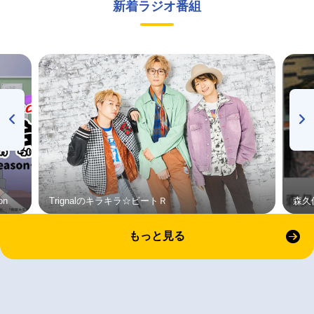
新着ラジオ番組
on
Trignalのキラキラ☆ビートＲ
森久
もっと見る