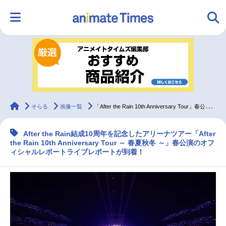
HOME
ランキング
アニメ
声優
ラジオ
みんなの声
グッズ
映画
animateTimes
そらる
画像一覧
「After the Rain 10th Anniversary Tour」春公演オフィシャルレポ
After the Rain結成10周年を記念したアリーナツアー「After
マンガ・ラノベ
ゲーム・アプリ
音楽
コスプレ
the Rain 10th Anniversary Tour ～ 春夏秋冬 ～」春公演のオフ
ィシャルレポートライブレポートが到着！
2.5次元
配信・Vtuber
トレンド
無料マンガ
最新記事一覧
アニメ記事一覧
声優記事一覧