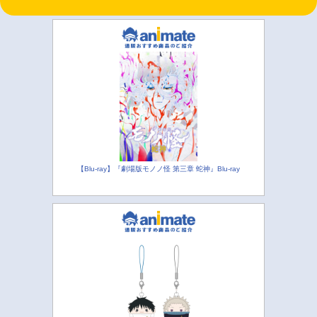
【Blu-ray】『劇場版モノノ怪 第三章 蛇神』Blu-ray