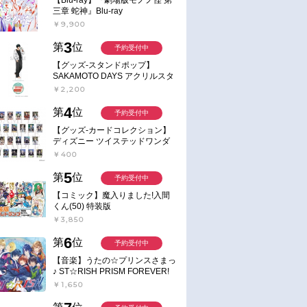
三章 蛇神』Blu-ray
￥9,900
3
第
位
予約受付中
【グッズ-スタンドポップ】
SAKAMOTO DAYS アクリルスタ
ンド～Sunny Afternoon～ 4.南雲
￥2,200
4
第
位
予約受付中
【グッズ-カードコレクション】
ディズニー ツイステッドワンダ
ーランド ランダムカードコレク
￥400
ション クラブ・ウェアver.
5
第
位
予約受付中
【コミック】魔入りました!入間
くん(50) 特装版
￥3,850
6
第
位
予約受付中
【音楽】うたの☆プリンスさまっ
♪ ST☆RISH PRISM FOREVER!
￥1,650