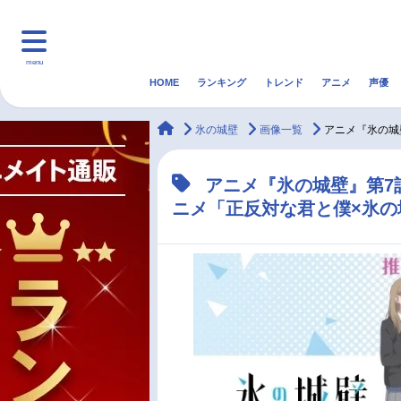
menu
HOME
ランキング
トレンド
アニメ
声優
HOME
ランキング
アニ
animateTimes
氷の城壁
画像一覧
アニメ『氷の城
マンガ・ラノベ
ゲーム・アプリ
音楽
アニメ『氷の城壁』第7
ニメ「正反対な君と僕×氷
最新記事一覧
アニメ記事一覧
声優記事一覧