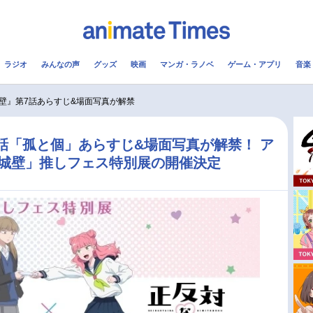
ラジオ
みんなの声
グッズ
映画
マンガ・ラノベ
ゲーム・アプリ
音楽
メ
声優
ラジオ
み
壁』第7話あらすじ&場面写真が解禁
コスプレ
2.5次元
配信
話「孤と個」あらすじ&場面写真が解禁！ ア
の城壁」推しフェス特別展の開催決定
アニメ映画一覧
今期アニメ曜日別一覧
実写化映画一覧
春アニメ
男性声優/女性声優一覧
夏アニメ
FOLLOW US