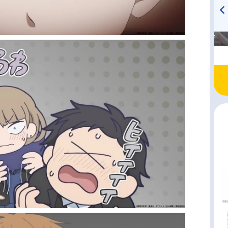
高橋美紀のおんぷの気持ち
TVアニメ『戦隊大失格』
♪ in アニメイトタイムズ
radio 大直会 2nd season