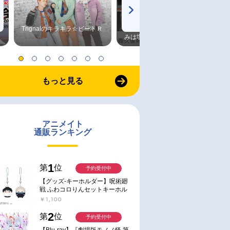
Trignalのキラキラ☆ビートＲ
森久保祥太郎×浪川大輔 つま
みは塩だけ
もっと見る
アニメイト
通販ランキング
1
第
位
予約受付中
【グッズ-キーホルダー】呪術廻
戦 ふわコロりんセットキーホル
ダー【アニメイト特典付】
￥1,100
2
第
位
予約受付中
【Blu-ray】『劇場版モノノ怪 第