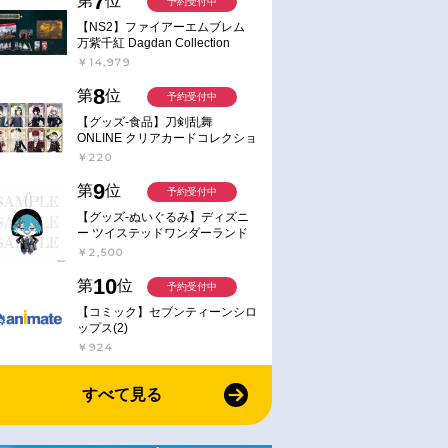
7
第
位
予約受付中
【NS2】ファイアーエムブレム
万紫千紅 Dagdan Collection
￥14,979
8
第
位
予約受付中
【グッズ-食品】刀剣乱舞
ONLINE クリアカードコレクショ
ンガム
￥220
9
第
位
予約受付中
【グッズ-ぬいぐるみ】ディズニ
ー ツイステッドワンダーランド
ミニミニぬいぐるみ(クラブ・ウ
￥2,500
ェアver.) イデア・シュラウド
10
第
位
予約受付中
【コミック】セブンティーンシロ
ップス(2)
￥924
すべて見る