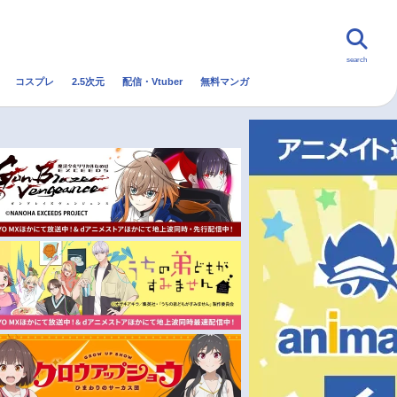
search
コスプレ
2.5次元
配信・Vtuber
無料マンガ
んなの声
グッズ
映画
・Vtuber
トレンド
無料マンガ
秋アニメ
冬アニメ