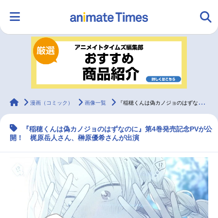
HOME
ランキング
アニメ
声優
ラジオ
みんなの声
グッズ
映画
animateTimes
漫画（コミック）
画像一覧
『稲穂くんは偽カノジョのはずなのに』第4巻発売記念PVが公開
『稲穂くんは偽カノジョのはずなのに』第4巻発売記念PVが公
マンガ・ラノベ
ゲーム・アプリ
音楽
コスプレ
開！ 梶原岳人さん、榊原優希さんが出演
2.5次元
配信・Vtuber
トレンド
無料マンガ
最新記事一覧
アニメ記事一覧
声優記事一覧