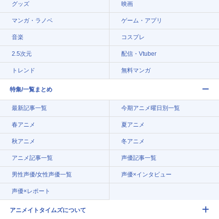
グッズ
映画
マンガ・ラノベ
ゲーム・アプリ
音楽
コスプレ
2.5次元
配信・Vtuber
トレンド
無料マンガ
特集/一覧まとめ
最新記事一覧
今期アニメ曜日別一覧
春アニメ
夏アニメ
秋アニメ
冬アニメ
アニメ記事一覧
声優記事一覧
男性声優/女性声優一覧
声優×インタビュー
声優×レポート
アニメイトタイムズについて