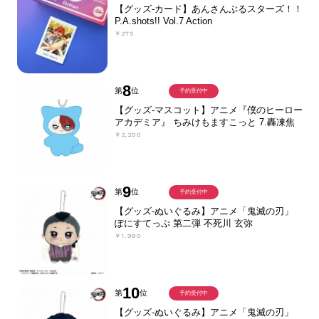
【グッズ-カード】あんさんぶるスターズ！！
P.A.shots!! Vol.7 Action
￥275
8
第
位
予約受付中
【グッズ-マスコット】アニメ『僕のヒーロー
アカデミア』 ちみけもますこっと 7.轟凍焦
￥2,200
9
第
位
予約受付中
【グッズ-ぬいぐるみ】アニメ「鬼滅の刃」
ぽにすてっぷ 第二弾 不死川 玄弥
￥1,980
10
第
位
予約受付中
【グッズ-ぬいぐるみ】アニメ「鬼滅の刃」