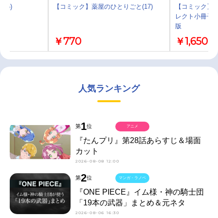
15)
【コミック】薬屋のひとりごと(17)
【コミック】月
レクト小冊子
版
￥770
￥1,650
人気ランキング
1
第
位
アニメ
『たんプリ』第28話あらすじ＆場面
カット
2026-08-08 12:00
2
第
位
マンガ・ラノベ
『ONE PIECE』イム様・神の騎士団
「19本の武器」まとめ＆元ネタ
2026-08-06 16:30