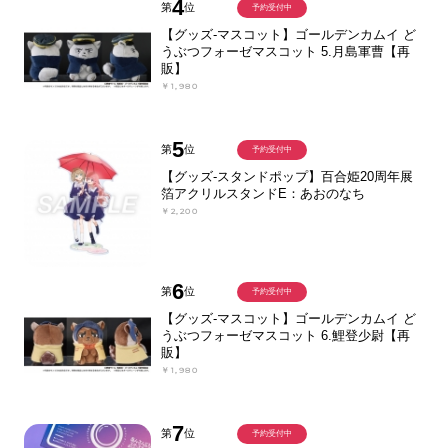
4
第
位
予約受付中
【グッズ-マスコット】ゴールデンカムイ ど
うぶつフォーゼマスコット 5.月島軍曹【再
販】
￥1,980
5
第
位
予約受付中
【グッズ-スタンドポップ】百合姫20周年展
箔アクリルスタンドE：あおのなち
￥2,200
6
第
位
予約受付中
【グッズ-マスコット】ゴールデンカムイ ど
うぶつフォーゼマスコット 6.鯉登少尉【再
販】
￥1,980
7
第
位
予約受付中