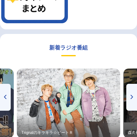
新着ラジオ番組
Trignalのキラキラ☆ビートＲ
森久