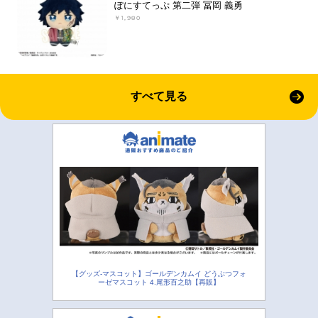
ぽにすてっぷ 第二弾 冨岡 義勇
￥1,980
すべて見る
【グッズ-マスコット】ゴールデンカムイ どうぶつフォ
ーゼマスコット 4.尾形百之助【再販】