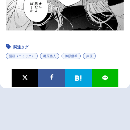
関連タグ
漫画（コミック）
梶原岳人
榊原優希
声優