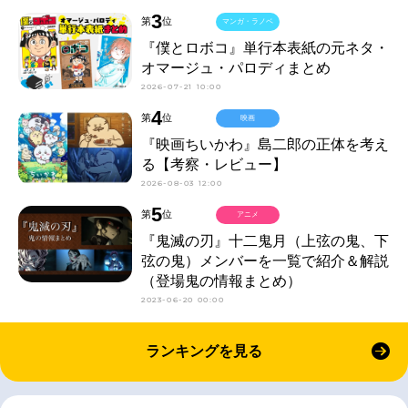
3
第
位
マンガ・ラノベ
『僕とロボコ』単行本表紙の元ネタ・
オマージュ・パロディまとめ
2026-07-21 10:00
4
第
位
映画
『映画ちいかわ』島二郎の正体を考え
る【考察・レビュー】
2026-08-03 12:00
5
第
位
アニメ
『鬼滅の刃』十二鬼月（上弦の鬼、下
弦の鬼）メンバーを一覧で紹介＆解説
（登場鬼の情報まとめ）
2023-06-20 00:00
ランキングを見る