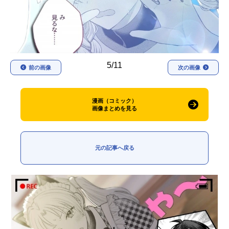
アニメ映画一覧
実写化映画一覧
今期アニメ曜日別一覧
春アニメ
夏アニメ
5/11
前の画像
次の画像
秋アニメ
冬アニメ
漫画（コミック）
男性声優/女性声優一覧
画像まとめを見る
FOLLOW US
元の記事へ戻る