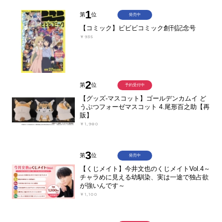
1
第
位
発売中
【コミック】ビビビコミック創刊記念号
￥935
2
第
位
予約受付中
【グッズ-マスコット】ゴールデンカムイ ど
うぶつフォーゼマスコット 4.尾形百之助【再
販】
￥1,980
3
第
位
発売中
【くじメイト】今井文也のくじメイトVol.4～
チャラめに見える幼馴染、実は一途で独占欲
が強いんです～
￥1,100