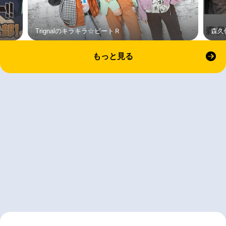
Trignalのキラキラ☆ビートＲ
森久
もっと見る