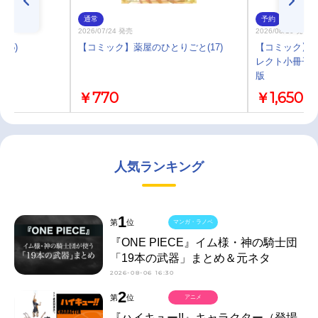
通常
予約
2026/07/24 発売
2026/08/10 発売
15)
【コミック】薬屋のひとりごと(17)
【コミック】月
レクト小冊子
版
￥770
￥1,650
人気ランキング
1
第
位
マンガ・ラノベ
『ONE PIECE』イム様・神の騎士団
「19本の武器」まとめ＆元ネタ
2026-08-06 16:30
2
第
位
アニメ
『ハイキュー!!』キャラクター（登場