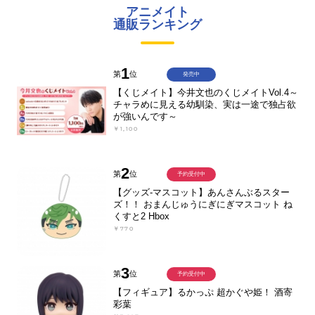
アニメイト
通販ランキング
1
第
位
発売中
【くじメイト】今井文也のくじメイトVol.4～
チャラめに見える幼馴染、実は一途で独占欲
が強いんです～
￥1,100
2
第
位
予約受付中
【グッズ-マスコット】あんさんぶるスター
ズ！！ おまんじゅうにぎにぎマスコット ね
くすと2 Hbox
￥770
3
第
位
予約受付中
【フィギュア】るかっぷ 超かぐや姫！ 酒寄
彩葉