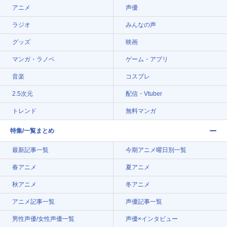
アニメ
声優
ラジオ
みんなの声
グッズ
映画
マンガ・ラノベ
ゲーム・アプリ
音楽
コスプレ
2.5次元
配信・Vtuber
トレンド
無料マンガ
特集/一覧まとめ
最新記事一覧
今期アニメ曜日別一覧
春アニメ
夏アニメ
秋アニメ
冬アニメ
アニメ記事一覧
声優記事一覧
男性声優/女性声優一覧
声優×インタビュー