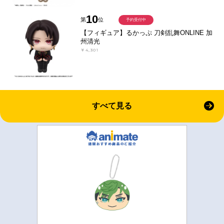
10
第
位
予約受付中
【フィギュア】るかっぷ 刀剣乱舞ONLINE 加
州清光
￥4,301
すべて見る