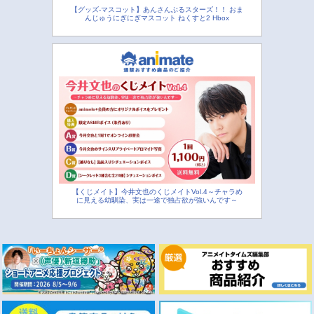
【グッズ-マスコット】あんさんぶるスターズ！！ おま
んじゅうにぎにぎマスコット ねくすと2 Hbox
【くじメイト】今井文也のくじメイトVol.4～チャラめ
に見える幼馴染、実は一途で独占欲が強いんです～