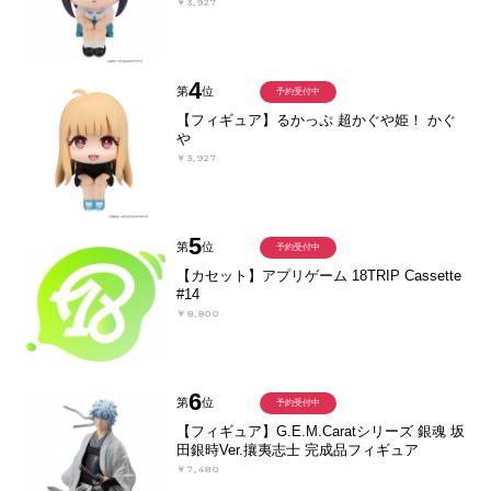
￥3,927
4
第
位
予約受付中
【フィギュア】るかっぷ 超かぐや姫！ かぐ
や
￥3,927
5
第
位
予約受付中
【カセット】アプリゲーム 18TRIP Cassette
#14
￥8,800
6
第
位
予約受付中
【フィギュア】G.E.M.Caratシリーズ 銀魂 坂
田銀時Ver.攘夷志士 完成品フィギュア
￥7,480