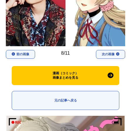
アニメ映画一覧
実写化映画一覧
今期アニメ曜日別一覧
春アニメ
夏アニメ
秋アニメ
冬アニメ
8/11
前の画像
次の画像
男性声優/女性声優一覧
漫画（コミック）
FOLLOW US
画像まとめを見る
元の記事へ戻る