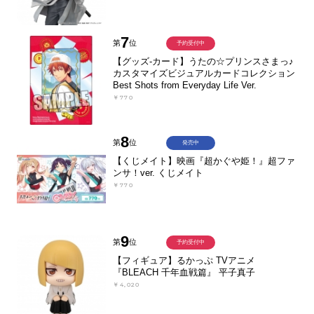
7
第
位
予約受付中
【グッズ-カード】うたの☆プリンスさまっ♪
カスタマイズビジュアルカードコレクション
Best Shots from Everyday Life Ver.
￥770
8
第
位
発売中
【くじメイト】映画『超かぐや姫！』超ファ
ンサ！ver. くじメイト
￥770
9
第
位
予約受付中
【フィギュア】るかっぷ TVアニメ
『BLEACH 千年血戦篇』 平子真子
￥4,020