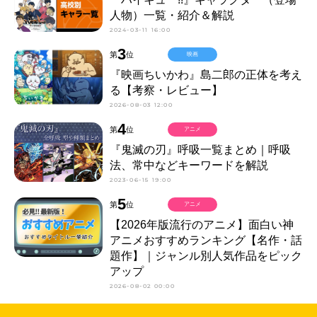
人物）一覧・紹介＆解説
2024-03-11 16:00
3
第
位
映画
『映画ちいかわ』島二郎の正体を考え
る【考察・レビュー】
2026-08-03 12:00
4
第
位
アニメ
『鬼滅の刃』呼吸一覧まとめ｜呼吸
法、常中などキーワードを解説
2023-06-15 19:00
5
第
位
アニメ
【2026年版流行のアニメ】面白い神
アニメおすすめランキング【名作・話
題作】｜ジャンル別人気作品をピック
アップ
2026-08-02 00:00