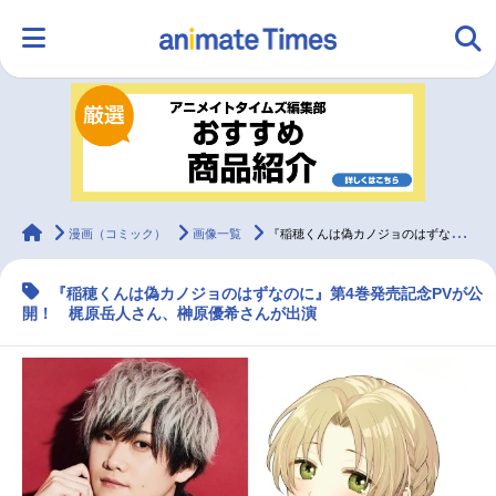
HOME
ランキング
アニメ
声優
ラジオ
みんなの声
グッズ
映画
animateTimes
漫画（コミック）
画像一覧
『稲穂くんは偽カノジョのはずなのに』第4巻発売記念PVが公開
『稲穂くんは偽カノジョのはずなのに』第4巻発売記念PVが公
マンガ・ラノベ
ゲーム・アプリ
音楽
コスプレ
開！ 梶原岳人さん、榊原優希さんが出演
2.5次元
配信・Vtuber
トレンド
無料マンガ
最新記事一覧
アニメ記事一覧
声優記事一覧