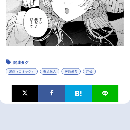
関連タグ
漫画（コミック）
梶原岳人
榊原優希
声優