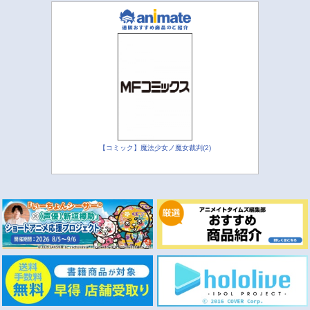
【コミック】魔法少女ノ魔女裁判(2)