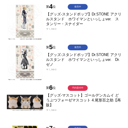
4
第
位
発売中
【グッズ-スタンドポップ】Dr.STONE アクリ
ルスタンド ホワイマンといっしょver. ス
タンリー・スナイダー
￥1,980
5
第
位
発売中
【グッズ-スタンドポップ】Dr.STONE アクリ
ルスタンド ホワイマンといっしょver. Dr.
ゼノ
￥1,980
6
第
位
予約受付中
【グッズ-マスコット】ゴールデンカムイ ど
うぶつフォーゼマスコット 4.尾形百之助【再
販】
￥1,980