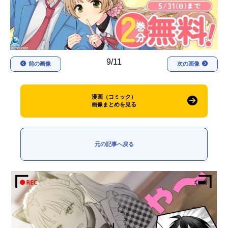
アニメ映画一覧
実写化映画一覧
今期アニメ曜日別一覧
9/11
春アニメ
夏アニメ
前の画像
次の画像
秋アニメ
冬アニメ
漫画（コミック）
男性声優/女性声優一覧
画像まとめを見る
FOLLOW US
元の記事へ戻る