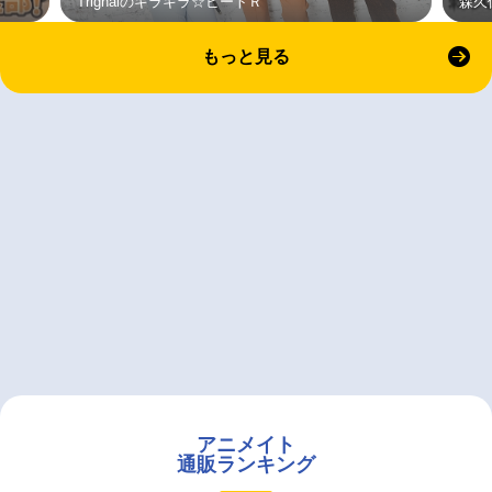
Trignalのキラキラ☆ビートＲ
森久
もっと見る
アニメイト
通販ランキング