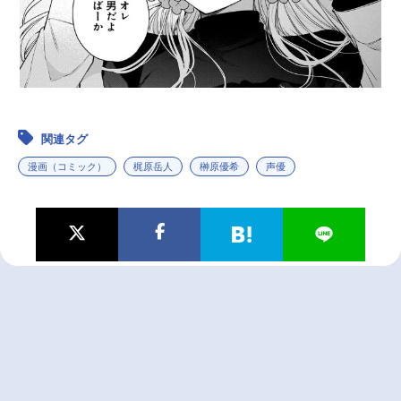
関連タグ
漫画（コミック）
梶原岳人
榊原優希
声優