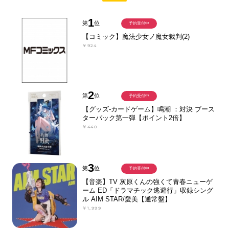
1
第
位
予約受付中
【コミック】魔法少女ノ魔女裁判(2)
￥924
2
第
位
予約受付中
【グッズ-カードゲーム】鳴潮 ：対決 ブース
ターパック第一弾【ポイント2倍】
￥440
3
第
位
予約受付中
【音楽】TV 灰原くんの強くて青春ニューゲ
ーム ED「ドラマチック逃避行」収録シング
ル AIM STAR/愛美【通常盤】
￥1,999