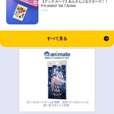
【グッズ-カード】あんさんぶるスターズ！！
P.A.shots!! Vol.7 Action
￥275
すべて見る
【グッズ-カードゲーム】鳴潮 ：対決 ブースターパック
第一弾【ポイント2倍】