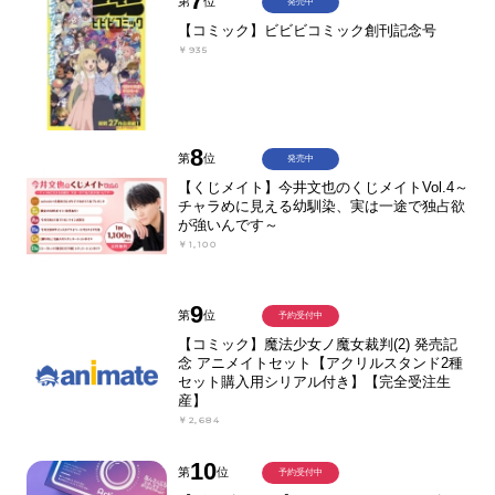
7
第
位
発売中
【コミック】ビビビコミック創刊記念号
￥935
8
第
位
発売中
【くじメイト】今井文也のくじメイトVol.4～
チャラめに見える幼馴染、実は一途で独占欲
が強いんです～
￥1,100
9
第
位
予約受付中
【コミック】魔法少女ノ魔女裁判(2) 発売記
念 アニメイトセット【アクリルスタンド2種
セット購入用シリアル付き】【完全受注生
産】
￥2,684
10
第
位
予約受付中