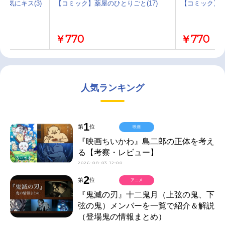
弱気にキス(3)
【コミック】薬屋のひとりごと(17)
【コミック】東
￥770
￥770
人気ランキング
1
第
位
映画
『映画ちいかわ』島二郎の正体を考え
る【考察・レビュー】
2026-08-03 12:00
2
第
位
アニメ
『鬼滅の刃』十二鬼月（上弦の鬼、下
弦の鬼）メンバーを一覧で紹介＆解説
（登場鬼の情報まとめ）