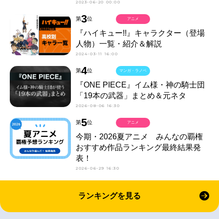
2023-06-20 00:00
3
第
位
アニメ
『ハイキュー!!』キャラクター（登場
人物）一覧・紹介＆解説
2024-03-11 16:00
4
第
位
マンガ・ラノベ
『ONE PIECE』イム様・神の騎士団
「19本の武器」まとめ＆元ネタ
2026-08-06 16:30
5
第
位
アニメ
今期・2026夏アニメ みんなの覇権
おすすめ作品ランキング最終結果発
表！
2026-06-29 16:30
ランキングを見る