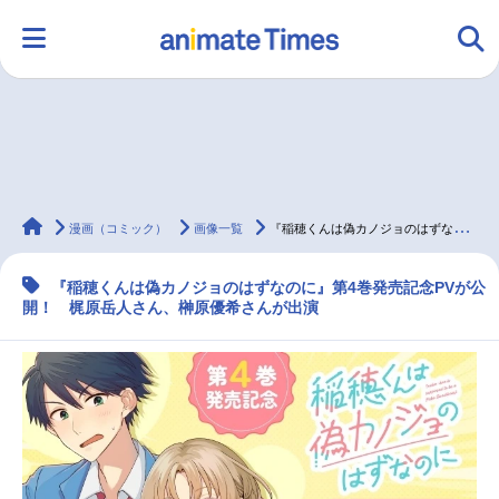
HOME
ランキング
アニメ
声優
animateTimes
ラジオ
みんなの声
グッズ
映画
漫画（コミック）
画像一覧
『稲穂くんは偽カノジョのはずなのに』第4巻発売記念PVが公開
『稲穂くんは偽カノジョのはずなのに』第4巻発売記念PVが公
開！ 梶原岳人さん、榊原優希さんが出演
マンガ・ラノベ
ゲーム・アプリ
音楽
コスプレ
2.5次元
配信・Vtuber
トレンド
無料マンガ
最新記事一覧
アニメ記事一覧
声優記事一覧