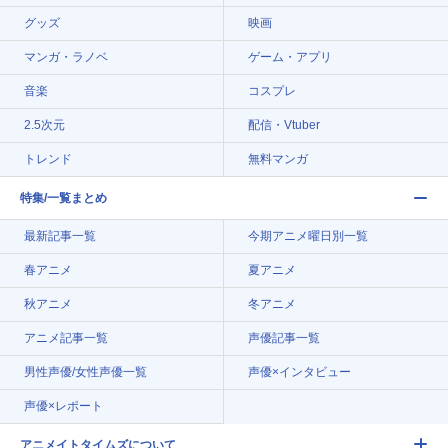
グッズ
映画
マンガ・ラノベ
ゲーム・アプリ
音楽
コスプレ
2.5次元
配信・Vtuber
トレンド
無料マンガ
特集/一覧まとめ
最新記事一覧
今期アニメ曜日別一覧
春アニメ
夏アニメ
秋アニメ
冬アニメ
アニメ記事一覧
声優記事一覧
男性声優/女性声優一覧
声優×インタビュー
声優×レポート
アニメイトタイムズについて