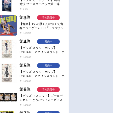
対決 ブースターパック第一弾
【ポイント2倍】
￥440
3
第
位
予約受付中
【音楽】TV 灰原くんの強くて青
春ニューゲーム ED「ドラマチッ
ク逃避行」収録シングル AIM
￥1,999
STAR/愛美【通常盤】
4
第
位
発売中
【グッズ-スタンドポップ】
Dr.STONE アクリルスタンド ホ
ワイマンといっしょver. スタン
￥1,980
リー・スナイダー
5
第
位
発売中
【グッズ-スタンドポップ】
Dr.STONE アクリルスタンド ホ
ワイマンといっしょver. Dr.ゼノ
￥1,980
6
第
位
予約受付中
【グッズ-マスコット】ゴールデ
ンカムイ どうぶつフォーゼマス
コット 4.尾形百之助【再販】
￥1,980