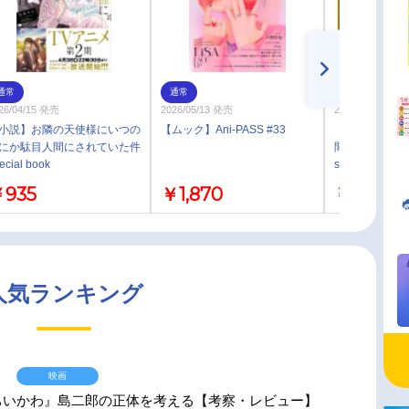
通常
通常
通常
26/04/15 発売
2026/05/13 発売
2026/04/15 発売
小説】お隣の天使様にいつの
【ムック】Ani-PASS #33
【小説】お隣
にか駄目人間にされていた件
間にか駄目人
ecial book
special bo
【録り下ろし
935
￥1,870
￥1,815
リー朗読ボイス
き】
人気ランキング
映画
ちいかわ』島二郎の正体を考える【考察・レビュー】