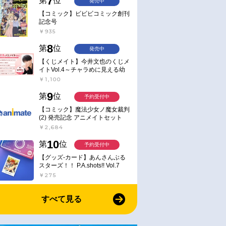
7
第
位
発売中
【コミック】ビビビコミック創刊
記念号
￥935
8
第
位
発売中
通常
通常
2025/09/13 発売
2026/04/15 発売
【くじメイト】今井文也のくじメ
イトVol.4～チャラめに見える幼
の天使様にいつの
【小説】お隣の天使様にいつの
【小説】お隣の天使様にい
馴染、実は一途で独占欲が強いん
￥1,100
間にされていた件
間にか駄目人間にされていた件
間にか駄目人間にされてい
です～
ok アニメイトセット
(11.5) 通常版
special book
9
第
位
予約受付中
・ショートストー
￥814
￥935
【コミック】魔法少女ノ魔女裁判
DLシリアル付
(2) 発売記念 アニメイトセット
【アクリルスタンド2種セット購
￥2,684
入用シリアル付き】【完全受注生
産】
10
第
位
予約受付中
【グッズ-カード】あんさんぶる
スターズ！！ P.A.shots!! Vol.7
Action
￥275
すべて見る