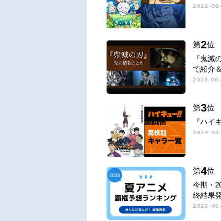
2026-08-
2
第
位
『鬼滅
で紹介
2023-06
3
第
位
『ハイキ
2024-03-
4
第
位
今期・2
終結果
2026-06-