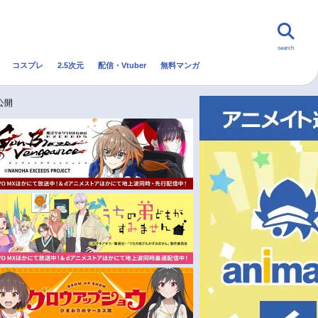
search
コスプレ
2.5次元
配信・Vtuber
無料マンガ
んなの声
グッズ
映画
公開
・Vtuber
トレンド
無料マンガ
秋アニメ
冬アニメ