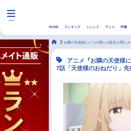
menu
HOME
ランキング
トレンド
アニメ
声優
HOME
ランキング
アニ
animateTimes
お隣の天使様にいつの間にか駄目人間にされ
マンガ・ラノベ
ゲーム・アプリ
音楽
アニメ『お隣の天使様に
7話「天使様のおねだり」先
最新記事一覧
アニメ記事一覧
声優記事一覧