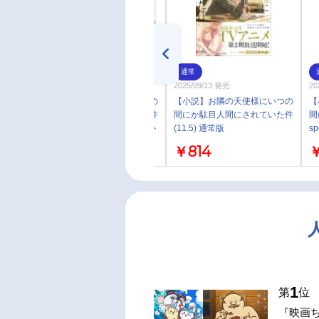
通常
通常
2026/04/15 発売
2025/09/13 発売
20
【小説】お隣の天使様にいつの
【小説】お隣の天使様にいつの
【
間にか駄目人間にされていた件
間にか駄目人間にされていた件
間
special book アニメイトセット
(11.5) 通常版
sp
【録り下ろし・ショートストー
￥1,815
￥814
￥
リー朗読ボイスDLシリアル付
き】
1
第
位
『映画