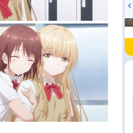
TVアニメ『戦隊大失格』
ハイキュー!! 烏野高校放送部!
radio 大直会 2nd season