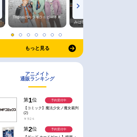
Trignalのキラキラ☆ビートＲ
森久保祥太郎×浪川大輔 つま
みは塩だけ
もっと見る
アニメイト
通販ランキング
1
第
位
予約受付中
【コミック】魔法少女ノ魔女裁判
(2)
￥924
2
第
位
予約受付中
【グッズ-カードゲーム】鳴潮 ：