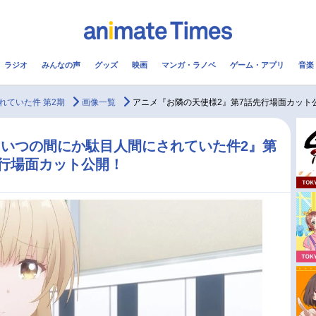
ラジオ
みんなの声
グッズ
映画
マンガ・ラノベ
ゲーム・アプリ
音楽
メ
声優
ラジオ
み
ていた件 第2期
画像一覧
アニメ『お隣の天使様2』第7話先行場面カット
コスプレ
2.5次元
配信
いつの間にか駄目人間にされていた件2』第
行場面カット公開！
アニメ映画一覧
今期アニメ曜日別一覧
実写化映画一覧
春アニメ
男性声優/女性声優一覧
夏アニメ
FOLLOW US