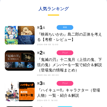
人気ランキング
1
第
位
映画
『映画ちいかわ』島二郎の正体を考え
る【考察・レビュー】
2026-08-03 12:00
2
第
位
アニメ
『鬼滅の刃』十二鬼月（上弦の鬼、下
弦の鬼）メンバーを一覧で紹介＆解説
（登場鬼の情報まとめ）
2023-06-20 00:00
3
第
位
アニメ
『ハイキュー!!』キャラクター（登場
人物）一覧・紹介＆解説
2024-03-11 16:00