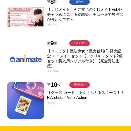
8
第
位
発売中
【くじメイト】今井文也のくじメイトVol.4～
チャラめに見える幼馴染、実は一途で独占欲
が強いんです～
￥1,100
9
第
位
予約受付中
【コミック】魔法少女ノ魔女裁判(2) 発売記
念 アニメイトセット【アクリルスタンド2種
セット購入用シリアル付き】【完全受注生
産】
￥2,684
10
第
位
予約受付中
【グッズ-カード】あんさんぶるスターズ！！
P.A.shots!! Vol.7 Action
￥275