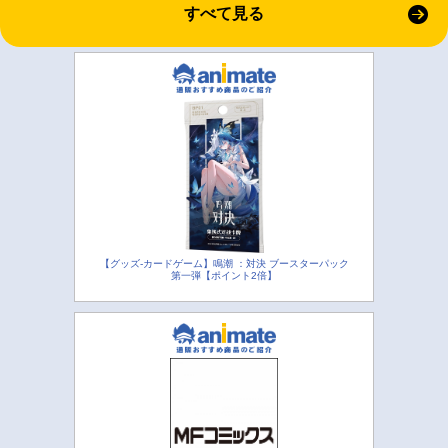
すべて見る
【グッズ-カードゲーム】鳴潮 ：対決 ブースターパック
第一弾【ポイント2倍】