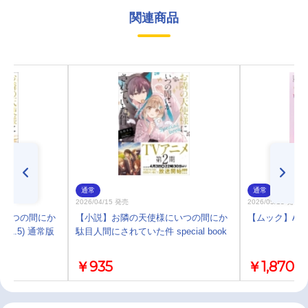
関連商品
通常
通常
2026/04/15 発売
2026/05/13 発売
にいつの間にか
【小説】お隣の天使様にいつの間にか
【ムック】Ani-P
1.5) 通常版
駄目人間にされていた件 special book
￥935
￥1,870