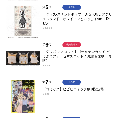
5
第
位
発売中
【グッズ-スタンドポップ】Dr.STONE アクリ
ルスタンド ホワイマンといっしょver. Dr.
ゼノ
￥1,980
6
第
位
予約受付中
【グッズ-マスコット】ゴールデンカムイ ど
うぶつフォーゼマスコット 4.尾形百之助【再
販】
￥1,980
7
第
位
発売中
【コミック】ビビビコミック創刊記念号
￥935