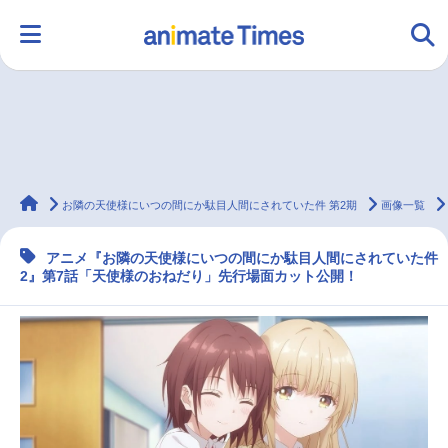
HOME
ランキング
アニメ
声優
animateTimes
ラジオ
みんなの声
グッズ
映画
お隣の天使様にいつの間にか駄目人間にされていた件 第2期
画像一覧
アニメ『お隣の天使様にいつの間にか駄目人間にされていた件
2』第7話「天使様のおねだり」先行場面カット公開！
マンガ・ラノベ
ゲーム・アプリ
音楽
コスプレ
2.5次元
配信・Vtuber
トレンド
無料マンガ
最新記事一覧
アニメ記事一覧
声優記事一覧