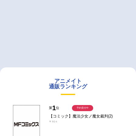
アニメイト
通販ランキング
1
第
位
予約受付中
【コミック】魔法少女ノ魔女裁判(2)
￥924