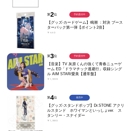
2
第
位
予約受付中
【グッズ-カードゲーム】鳴潮 ：対決 ブース
ターパック第一弾【ポイント2倍】
￥440
3
第
位
予約受付中
【音楽】TV 灰原くんの強くて青春ニューゲ
ーム ED「ドラマチック逃避行」収録シング
ル AIM STAR/愛美【通常盤】
￥1,999
4
第
位
発売中
【グッズ-スタンドポップ】Dr.STONE アクリ
ルスタンド ホワイマンといっしょver. ス
タンリー・スナイダー
￥1,980