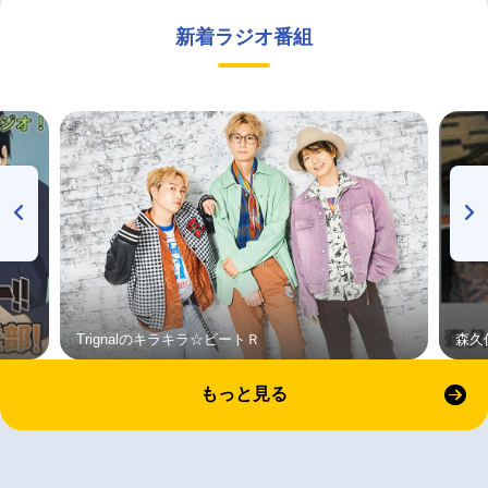
新着ラジオ番組
Trignalのキラキラ☆ビートＲ
森久
もっと見る