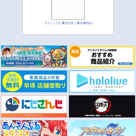
【コミック】魔法少女ノ魔女裁判(2)