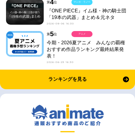
4
第
位
マンガ・ラノベ
『ONE PIECE』イム様・神の騎士団
「19本の武器」まとめ＆元ネタ
2026-08-06 16:30
5
第
位
アニメ
今期・2026夏アニメ みんなの覇権
おすすめ作品ランキング最終結果発
表！
2026-06-29 16:30
ランキングを見る