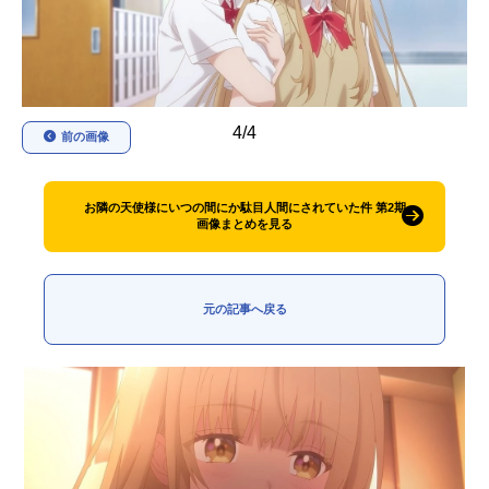
アニメ映画一覧
実写化映画一覧
今期アニメ曜日別一覧
4/4
春アニメ
夏アニメ
前の画像
秋アニメ
冬アニメ
お隣の天使様にいつの間にか駄目人間にされていた件 第2期
男性声優/女性声優一覧
画像まとめを見る
FOLLOW US
元の記事へ戻る