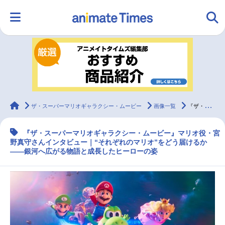
HOME
ランキング
アニメ
声優
ラジオ
みんなの声
グッズ
映画
animateTimes
ザ・スーパーマリオギャラクシー・ムービー
画像一覧
『ザ・スーパーマリオギャラクシー・ムービー』マリオ役・宮野真守インタビュー
『ザ・スーパーマリオギャラクシー・ムービー』マリオ役・宮
マンガ・ラノベ
ゲーム・アプリ
音楽
コスプレ
野真守さんインタビュー｜“それぞれのマリオ”をどう届けるか
――銀河へ広がる物語と成長したヒーローの姿
2.5次元
配信・Vtuber
トレンド
無料マンガ
最新記事一覧
アニメ記事一覧
声優記事一覧