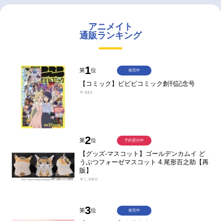
アニメイト
通販ランキング
1
第
位
発売中
【コミック】ビビビコミック創刊記念号
￥935
2
第
位
予約受付中
【グッズ-マスコット】ゴールデンカムイ ど
うぶつフォーゼマスコット 4.尾形百之助【再
販】
￥1,980
3
第
位
発売中