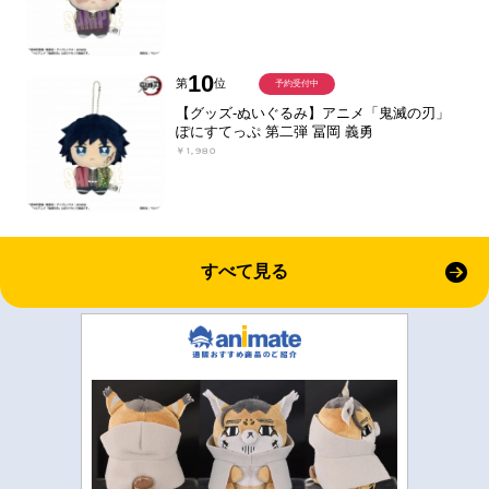
10
第
位
予約受付中
【グッズ-ぬいぐるみ】アニメ「鬼滅の刃」
ぽにすてっぷ 第二弾 冨岡 義勇
￥1,980
すべて見る