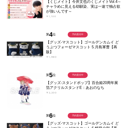
【くじメイト】今井文也のくじメイトVol.4～
チャラめに見える幼馴染、実は一途で独占欲
が強いんです～
￥1,100
4
第
位
予約受付中
【グッズ-マスコット】ゴールデンカムイ ど
うぶつフォーゼマスコット 5.月島軍曹【再
販】
￥1,980
5
第
位
予約受付中
【グッズ-スタンドポップ】百合姫20周年展
箔アクリルスタンドE：あおのなち
￥2,200
6
第
位
予約受付中
【グッズ-マスコット】ゴールデンカムイ ど