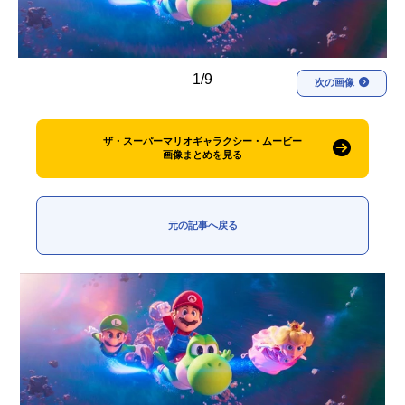
アニメ映画一覧
実写化映画一覧
今期アニメ曜日別一覧
1/9
次の画像
春アニメ
夏アニメ
ザ・スーパーマリオギャラクシー・ムービー
秋アニメ
冬アニメ
画像まとめを見る
男性声優/女性声優一覧
元の記事へ戻る
FOLLOW US