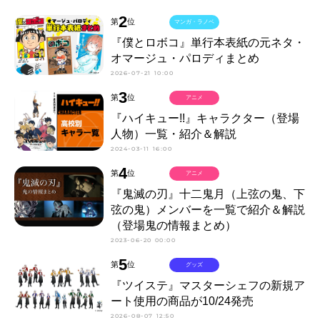
2
第
位
マンガ・ラノベ
『僕とロボコ』単行本表紙の元ネタ・
オマージュ・パロディまとめ
2026-07-21 10:00
3
第
位
アニメ
『ハイキュー!!』キャラクター（登場
人物）一覧・紹介＆解説
2024-03-11 16:00
4
第
位
アニメ
『鬼滅の刃』十二鬼月（上弦の鬼、下
弦の鬼）メンバーを一覧で紹介＆解説
（登場鬼の情報まとめ）
2023-06-20 00:00
5
第
位
グッズ
『ツイステ』マスターシェフの新規ア
ート使用の商品が10/24発売
2026-08-07 12:50