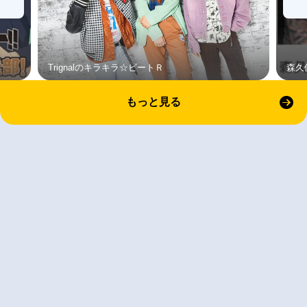
Trignalのキラキラ☆ビートＲ
森久
もっと見る