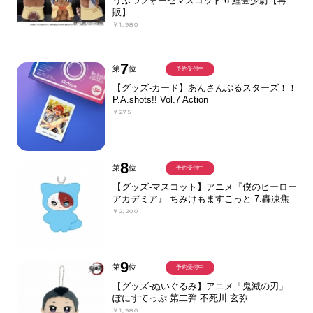
うぶつフォーゼマスコット 6.鯉登少尉【再
販】
￥1,980
7
第
位
予約受付中
【グッズ-カード】あんさんぶるスターズ！！
P.A.shots!! Vol.7 Action
￥275
8
第
位
予約受付中
【グッズ-マスコット】アニメ『僕のヒーロー
アカデミア』 ちみけもますこっと 7.轟凍焦
￥2,200
9
第
位
予約受付中
【グッズ-ぬいぐるみ】アニメ「鬼滅の刃」
ぽにすてっぷ 第二弾 不死川 玄弥
￥1,980