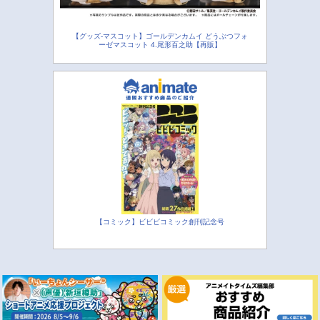
【グッズ-マスコット】ゴールデンカムイ どうぶつフォ
ーゼマスコット 4.尾形百之助【再販】
【コミック】ビビビコミック創刊記念号