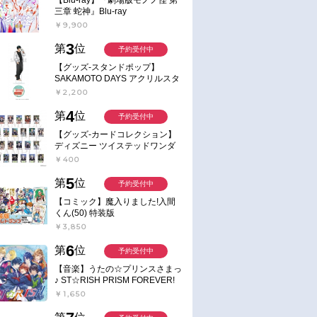
三章 蛇神』Blu-ray
￥9,900
3
第
位
予約受付中
【グッズ-スタンドポップ】
SAKAMOTO DAYS アクリルスタ
ンド～Sunny Afternoon～ 4.南雲
￥2,200
4
第
位
予約受付中
【グッズ-カードコレクション】
ディズニー ツイステッドワンダ
ーランド ランダムカードコレク
￥400
ション クラブ・ウェアver.
5
第
位
予約受付中
【コミック】魔入りました!入間
くん(50) 特装版
￥3,850
6
第
位
予約受付中
【音楽】うたの☆プリンスさまっ
♪ ST☆RISH PRISM FOREVER!
￥1,650