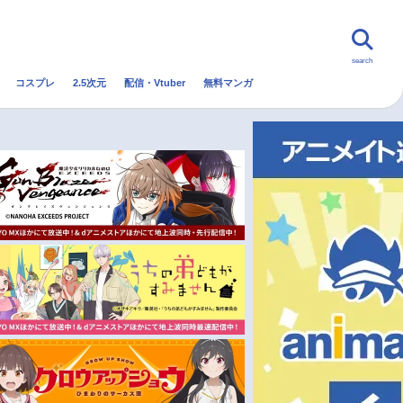
search
コスプレ
2.5次元
配信・Vtuber
無料マンガ
んなの声
グッズ
映画
・Vtuber
トレンド
無料マンガ
秋アニメ
冬アニメ