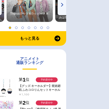
Trignalのキラキラ☆ビートＲ
森久保祥太郎×浪川大輔 つま
みは塩だけ
もっと見る
アニメイト
通販ランキング
1
第
位
予約受付中
【グッズ-キーホルダー】呪術廻
戦 ふわコロりんセットキーホル
ダー【アニメイト特典付】
￥1,100
2
第
位
予約受付中
【Blu-ray】『劇場版モノノ怪 第