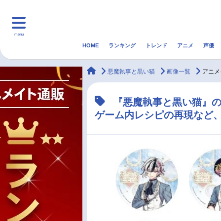
menu
HOME
ランキング
トレンド
アニメ
声優
HOME
ランキング
アニ
animateTimes
悪魔執事と黒い猫
画像一覧
アニメ
マンガ・ラノベ
ゲーム・アプリ
音楽
『悪魔執事と黒い猫』
ゲーム内レシピの再現など、
最新記事一覧
アニメ記事一覧
声優記事一覧