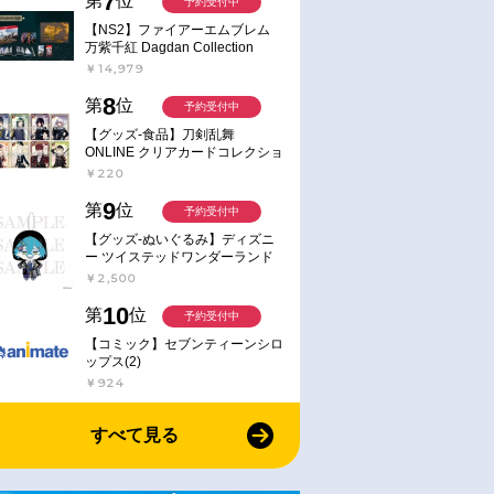
7
第
位
予約受付中
【NS2】ファイアーエムブレム
万紫千紅 Dagdan Collection
￥14,979
8
第
位
予約受付中
【グッズ-食品】刀剣乱舞
ONLINE クリアカードコレクショ
ンガム
￥220
9
第
位
予約受付中
【グッズ-ぬいぐるみ】ディズニ
ー ツイステッドワンダーランド
ミニミニぬいぐるみ(クラブ・ウ
￥2,500
ェアver.) イデア・シュラウド
10
第
位
予約受付中
【コミック】セブンティーンシロ
ップス(2)
￥924
すべて見る