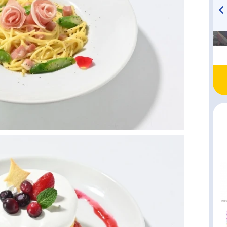
高橋美紀のおんぷの気持ち
TVアニメ『戦隊大失格』
♪ in アニメイトタイムズ
radio 大直会 2nd season