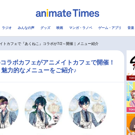
ラジオ
みんなの声
グッズ
映画
マンガ・ラノベ
ゲーム・アプリ
音楽
メ
声優
ラジオ
み
イトカフェで『あくねこ』コラボが7/2～開催｜メニュー紹介
コスプレ
2.5次元
配信
のコラボカフェがアニメイトカフェで開催！
魅力的なメニューをご紹介♪
アニメ映画一覧
今期アニメ曜日別一覧
実写化映画一覧
春アニメ
男性声優/女性声優一覧
夏アニメ
FOLLOW US