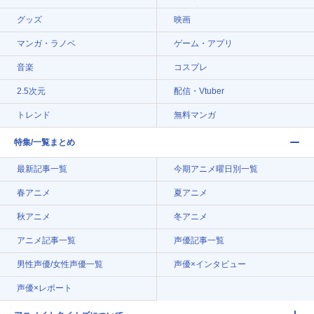
グッズ
映画
マンガ・ラノベ
ゲーム・アプリ
音楽
コスプレ
2.5次元
配信・Vtuber
トレンド
無料マンガ
特集/一覧まとめ
最新記事一覧
今期アニメ曜日別一覧
春アニメ
夏アニメ
秋アニメ
冬アニメ
アニメ記事一覧
声優記事一覧
男性声優/女性声優一覧
声優×インタビュー
声優×レポート