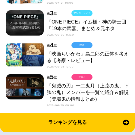
2026-07-21 10:00
3
第
位
マンガ・ラノベ
『ONE PIECE』イム様・神の騎士団
「19本の武器」まとめ＆元ネタ
2026-08-06 16:30
4
第
位
映画
『映画ちいかわ』島二郎の正体を考え
る【考察・レビュー】
2026-08-03 12:00
5
第
位
アニメ
『鬼滅の刃』十二鬼月（上弦の鬼、下
弦の鬼）メンバーを一覧で紹介＆解説
（登場鬼の情報まとめ）
2023-06-20 00:00
ランキングを見る