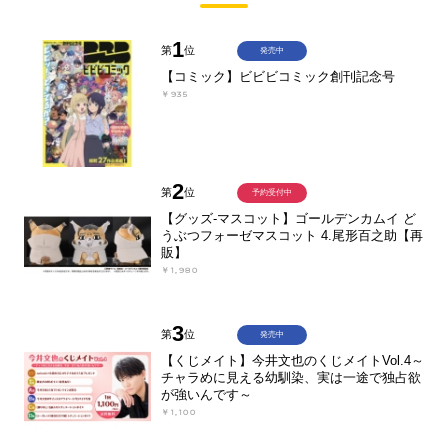
1
第
位
発売中
【コミック】ビビビコミック創刊記念号
￥935
2
第
位
予約受付中
【グッズ-マスコット】ゴールデンカムイ ど
うぶつフォーゼマスコット 4.尾形百之助【再
販】
￥1,980
3
第
位
発売中
【くじメイト】今井文也のくじメイトVol.4～
チャラめに見える幼馴染、実は一途で独占欲
が強いんです～
￥1,100