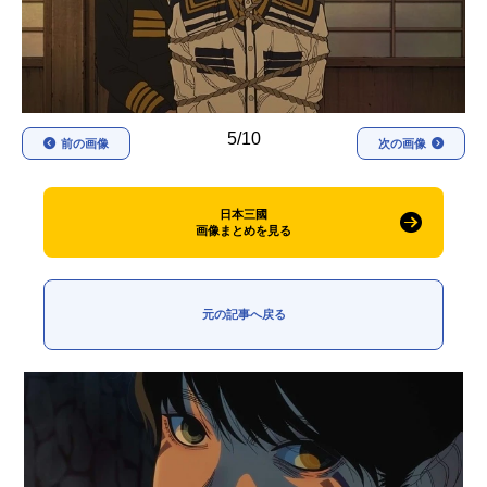
アニメ映画一覧
実写化映画一覧
今期アニメ曜日別一覧
春アニメ
夏アニメ
5/10
前の画像
次の画像
秋アニメ
冬アニメ
日本三國
男性声優/女性声優一覧
画像まとめを見る
FOLLOW US
元の記事へ戻る