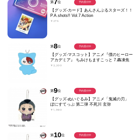
7
第
位
予約受付中
【グッズ-カード】あんさんぶるスターズ！！
P.A.shots!! Vol.7 Action
￥275
8
第
位
予約受付中
【グッズ-マスコット】アニメ『僕のヒーロー
アカデミア』 ちみけもますこっと 7.轟凍焦
￥2,200
9
第
位
予約受付中
【グッズ-ぬいぐるみ】アニメ「鬼滅の刃」
ぽにすてっぷ 第二弾 不死川 玄弥
￥1,980
10
第
位
予約受付中