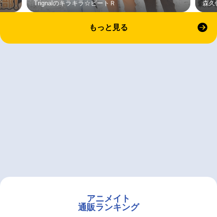
Trignalのキラキラ☆ビートＲ
森久
もっと見る
アニメイト
通販ランキング