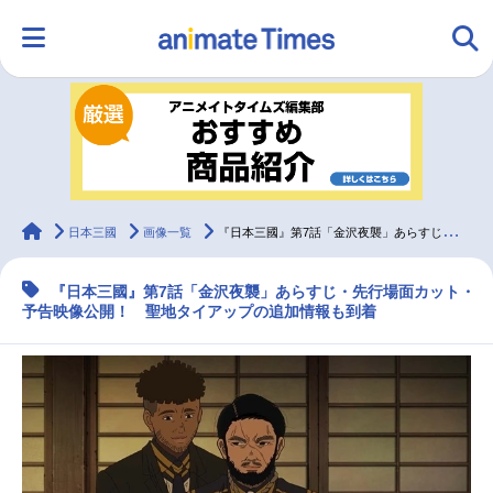
HOME
ランキング
アニメ
声優
ラジオ
みんなの声
グッズ
映画
animateTimes
日本三國
画像一覧
『日本三國』第7話「金沢夜襲」あらすじ・先行場面カット・予告映像
『日本三國』第7話「金沢夜襲」あらすじ・先行場面カット・
マンガ・ラノベ
ゲーム・アプリ
音楽
コスプレ
予告映像公開！ 聖地タイアップの追加情報も到着
2.5次元
配信・Vtuber
トレンド
無料マンガ
最新記事一覧
アニメ記事一覧
声優記事一覧