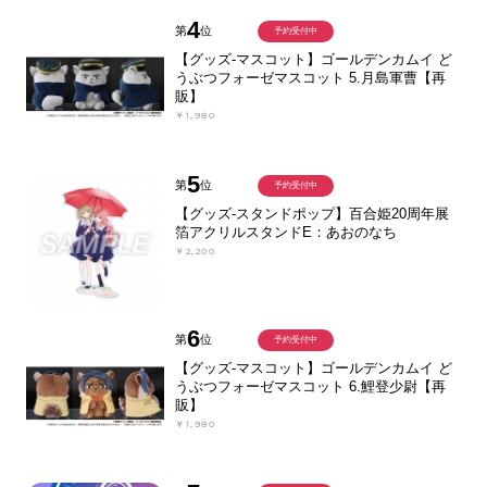
4
第
位
予約受付中
【グッズ-マスコット】ゴールデンカムイ ど
うぶつフォーゼマスコット 5.月島軍曹【再
販】
￥1,980
5
第
位
予約受付中
【グッズ-スタンドポップ】百合姫20周年展
箔アクリルスタンドE：あおのなち
￥2,200
6
第
位
予約受付中
【グッズ-マスコット】ゴールデンカムイ ど
うぶつフォーゼマスコット 6.鯉登少尉【再
販】
￥1,980