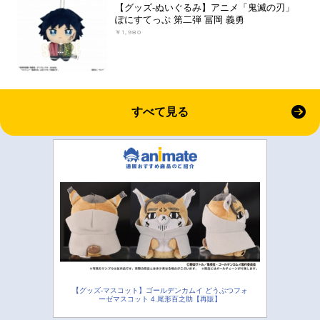
【グッズ-ぬいぐるみ】アニメ「鬼滅の刃」
ぽにすてっぷ 第二弾 冨岡 義勇
￥1,980
すべて見る
【グッズ-マスコット】ゴールデンカムイ どうぶつフォ
ーゼマスコット 4.尾形百之助【再販】