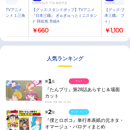
2026年09月 下旬 発売予定
2026年09月 中旬
プ】TVアニメ
【グッズ-スタンドポップ】TVアニメ
【グッズ-ブロ
タンド 1.三角
『日本三國』 ぎゅぎゅっとミニスタン
本三國』 ブロ
ド 阿佐馬 芳経A
ト）
￥660
￥1,100
人気ランキング
1
第
位
アニメ
『たんプリ』第28話あらすじ＆場面
カット
2026-08-08 12:00
2
第
位
マンガ・ラノベ
『僕とロボコ』単行本表紙の元ネタ・
オマージュ・パロディまとめ