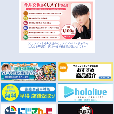
【くじメイト】今井文也のくじメイトVol.4～チャラめ
に見える幼馴染、実は一途で独占欲が強いんです～