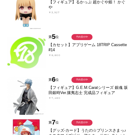
【フィギュア】るかっぷ 超かぐや姫！ かぐ
や
￥3,927
5
第
位
予約受付中
【カセット】アプリゲーム 18TRIP Cassette
#14
￥8,800
6
第
位
予約受付中
【フィギュア】G.E.M.Caratシリーズ 銀魂 坂
田銀時Ver.攘夷志士 完成品フィギュア
￥7,480
7
第
位
予約受付中
【グッズ-カード】うたの☆プリンスさまっ♪