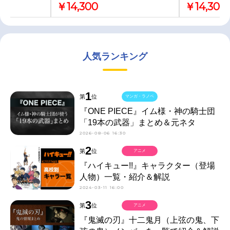
￥14,300
￥14,300
人気ランキング
1
第
位
マンガ・ラノベ
『ONE PIECE』イム様・神の騎士団
「19本の武器」まとめ＆元ネタ
2026-08-06 16:30
2
第
位
アニメ
『ハイキュー!!』キャラクター（登場
人物）一覧・紹介＆解説
2024-03-11 16:00
3
第
位
アニメ
『鬼滅の刃』十二鬼月（上弦の鬼、下