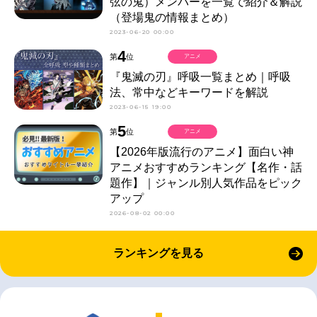
弦の鬼）メンバーを一覧で紹介＆解説
（登場鬼の情報まとめ）
2023-06-20 00:00
4
第
位
アニメ
『鬼滅の刃』呼吸一覧まとめ｜呼吸
法、常中などキーワードを解説
2023-06-15 19:00
5
第
位
アニメ
【2026年版流行のアニメ】面白い神
アニメおすすめランキング【名作・話
題作】｜ジャンル別人気作品をピック
アップ
2026-08-02 00:00
ランキングを見る