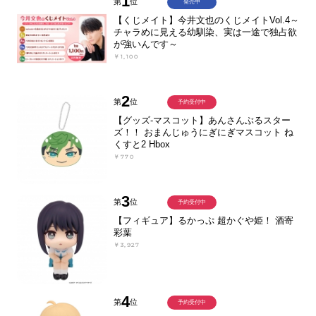
1
第
位
発売中
【くじメイト】今井文也のくじメイトVol.4～
チャラめに見える幼馴染、実は一途で独占欲
が強いんです～
￥1,100
2
第
位
予約受付中
【グッズ-マスコット】あんさんぶるスター
ズ！！ おまんじゅうにぎにぎマスコット ね
くすと2 Hbox
￥770
3
第
位
予約受付中
【フィギュア】るかっぷ 超かぐや姫！ 酒寄
彩葉
￥3,927
4
第
位
予約受付中