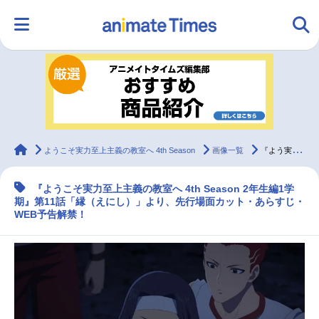
HOME
ランキング
アニメ
声優
ラジオ
みんなの声
グッズ
映画
animateTimes
ようこそ実力至上主義の教室へ 4th Season
画像一覧
『よう実 4th Season 2年生編1学期』第11話先行カット・あらすじ・WEB予告
『ようこそ実力至上主義の教室へ 4th Season 2年生編1学
マンガ・ラノベ
ゲーム・アプリ
音楽
コスプレ
期』第11話「縁（えにし）」より、先行場面カット・あらすじ・
WEB予告解禁！
2.5次元
配信・Vtuber
トレンド
無料マンガ
最新記事一覧
アニメ記事一覧
声優記事一覧