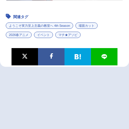
関連タグ
ようこそ実力至上主義の教室へ 4th Season
場面カット
2026春アニメ
イベント
マチ★アソビ