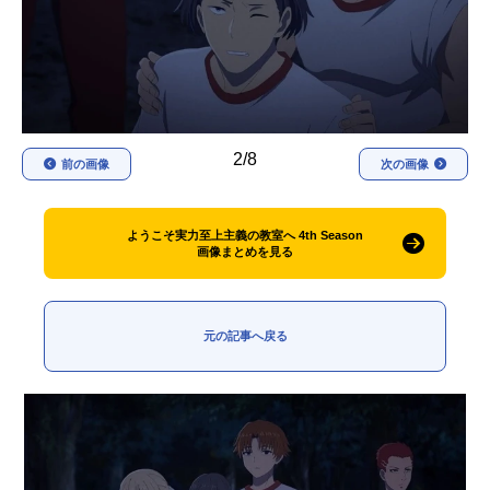
アニメ映画一覧
実写化映画一覧
今期アニメ曜日別一覧
春アニメ
夏アニメ
2/8
前の画像
次の画像
秋アニメ
冬アニメ
男性声優/女性声優一覧
ようこそ実力至上主義の教室へ 4th Season
画像まとめを見る
FOLLOW US
元の記事へ戻る