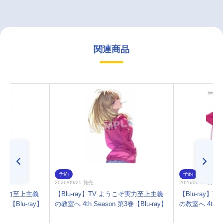
関連商品
予約
予約
2026/09/25 発売
2026/08/26 発売
こそ実力至上主義
【Blu-ray】TV ようこそ実力至上主義
【Blu-ray
4巻【Blu-ray】
の教室へ 4th Season 第3巻【Blu-ray】
の教室へ 4th S