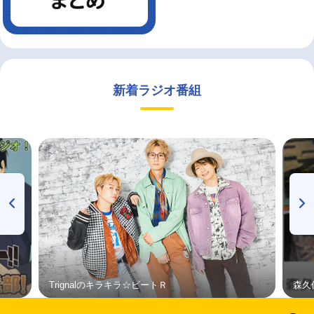
新着ラジオ番組
Trignalのキラキラ☆ビートＲ
森久