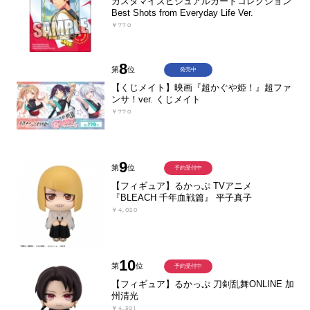
カスタマイズビジュアルカードコレクション
Best Shots from Everyday Life Ver.
￥770
8
第
位
発売中
【くじメイト】映画『超かぐや姫！』超ファ
ンサ！ver. くじメイト
￥770
9
第
位
予約受付中
【フィギュア】るかっぷ TVアニメ
『BLEACH 千年血戦篇』 平子真子
￥4,020
10
第
位
予約受付中
【フィギュア】るかっぷ 刀剣乱舞ONLINE 加
州清光
￥4,301