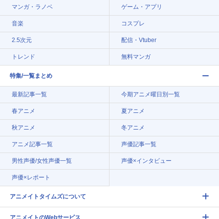
マンガ・ラノベ
ゲーム・アプリ
音楽
コスプレ
2.5次元
配信・Vtuber
トレンド
無料マンガ
特集/一覧まとめ
最新記事一覧
今期アニメ曜日別一覧
春アニメ
夏アニメ
秋アニメ
冬アニメ
アニメ記事一覧
声優記事一覧
男性声優/女性声優一覧
声優×インタビュー
声優×レポート
アニメイトタイムズについて
アニメイトのWebサービス