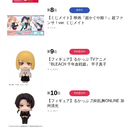
8
第
位
発売中
【くじメイト】映画『超かぐや姫！』超ファ
ンサ！ver. くじメイト
￥770
9
第
位
予約受付中
【フィギュア】るかっぷ TVアニメ
『BLEACH 千年血戦篇』 平子真子
￥4,020
10
第
位
予約受付中
【フィギュア】るかっぷ 刀剣乱舞ONLINE 加
州清光
￥4,301