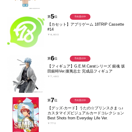
5
第
位
予約受付中
【カセット】アプリゲーム 18TRIP Cassette
#14
￥8,800
6
第
位
予約受付中
【フィギュア】G.E.M.Caratシリーズ 銀魂 坂
田銀時Ver.攘夷志士 完成品フィギュア
￥7,480
7
第
位
予約受付中
【グッズ-カード】うたの☆プリンスさまっ♪
カスタマイズビジュアルカードコレクション
Best Shots from Everyday Life Ver.
￥770