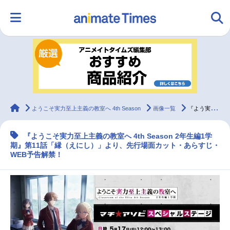
HOME
ランキング
アニメ
声優
ラジオ
みんなの声
グッズ
映画
animateTimes
ようこそ実力至上主義の教室へ 4th Season
画像一覧
『よう実 4th Season 2年生編1学期』第11話先行カット・あらすじ・WEB予告
『ようこそ実力至上主義の教室へ 4th Season 2年生編1学
マンガ・ラノベ
ゲーム・アプリ
音楽
コスプレ
期』第11話「縁（えにし）」より、先行場面カット・あらすじ・
WEB予告解禁！
2.5次元
配信・Vtuber
トレンド
無料マンガ
最新記事一覧
アニメ記事一覧
声優記事一覧