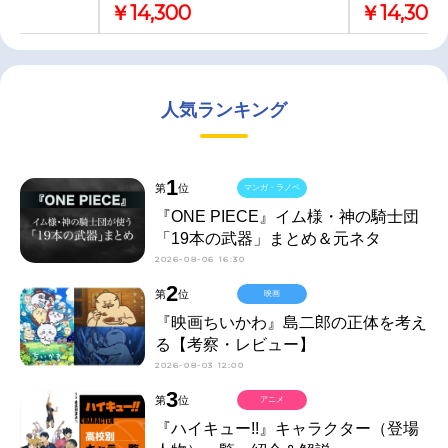
￥14,300
￥14,300
人気ランキング
1
第
位
マンガ・ラノベ
『ONE PIECE』イム様・神の騎士団
「19本の武器」まとめ＆元ネタ
2026-08-06 16:30
2
第
位
映画
『映画ちいかわ』島二郎の正体を考え
る【考察・レビュー】
2026-08-03 12:00
3
第
位
アニメ
『ハイキュー!!』キャラクター（登場