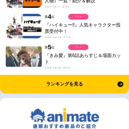
人物）一覧・紹介＆解説
2024-03-11 16:00
4
第
位
アニメ
『ハイキュー!!』人気キャラクター投
票受付中！
2026-08-03 17:00
5
第
位
アニメ
『きみ愛』第6話あらすじ＆場面カッ
ト
2026-08-05 18:02
ランキングを見る