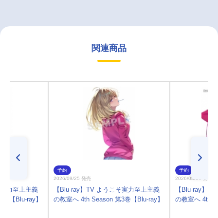
関連商品
予約
予約
2026/09/25 発売
2026/08/26 発売
こそ実力至上主義
【Blu-ray】TV ようこそ実力至上主義
【Blu-ray
4巻【Blu-ray】
の教室へ 4th Season 第3巻【Blu-ray】
の教室へ 4th S