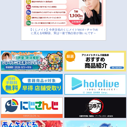
【くじメイト】今井文也のくじメイトVol.4～チャラめ
に見える幼馴染、実は一途で独占欲が強いんです～