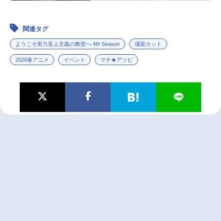
関連タグ
ようこそ実力至上主義の教室へ 4th Season
場面カット
2026春アニメ
イベント
マチ★アソビ