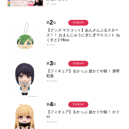
￥1,100
2
第
位
予約受付中
【グッズ-マスコット】あんさんぶるスター
ズ！！ おまんじゅうにぎにぎマスコット ね
くすと2 Hbox
￥770
3
第
位
予約受付中
【フィギュア】るかっぷ 超かぐや姫！ 酒寄
彩葉
￥3,927
4
第
位
予約受付中
【フィギュア】るかっぷ 超かぐや姫！ かぐ
や
￥3,927