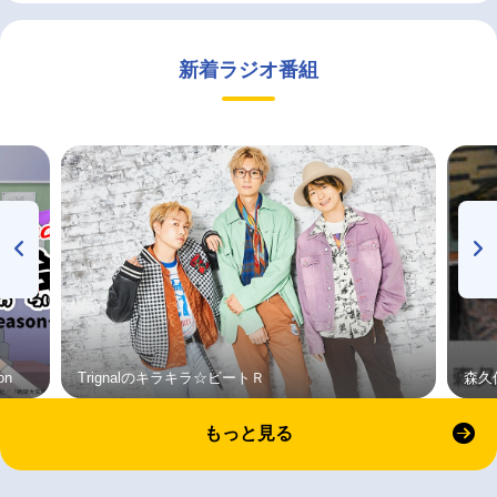
新着ラジオ番組
on
Trignalのキラキラ☆ビートＲ
森久
もっと見る