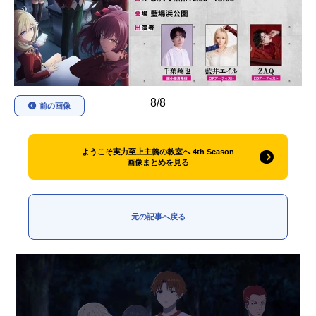
アニメ映画一覧
実写化映画一覧
今期アニメ曜日別一覧
春アニメ
夏アニメ
8/8
前の画像
秋アニメ
冬アニメ
男性声優/女性声優一覧
ようこそ実力至上主義の教室へ 4th Season
画像まとめを見る
FOLLOW US
元の記事へ戻る