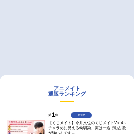
アニメイト
通販ランキング
1
第
位
発売中
【くじメイト】今井文也のくじメイトVol.4～
チャラめに見える幼馴染、実は一途で独占欲
が強いんです～