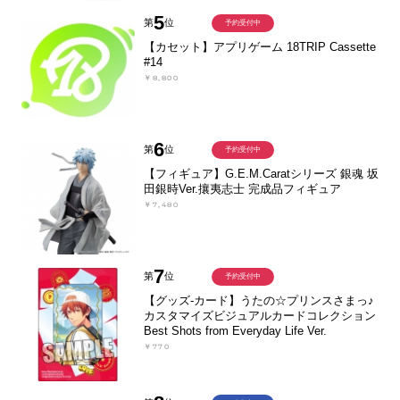
5
第
位
予約受付中
【カセット】アプリゲーム 18TRIP Cassette
#14
￥8,800
6
第
位
予約受付中
【フィギュア】G.E.M.Caratシリーズ 銀魂 坂
田銀時Ver.攘夷志士 完成品フィギュア
￥7,480
7
第
位
予約受付中
【グッズ-カード】うたの☆プリンスさまっ♪
カスタマイズビジュアルカードコレクション
Best Shots from Everyday Life Ver.
￥770