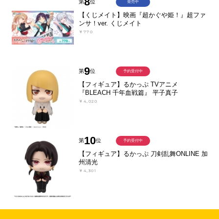
8
第
位
発売中
【くじメイト】映画『超かぐや姫！』超ファ
ンサ！ver. くじメイト
￥770
9
第
位
予約受付中
【フィギュア】るかっぷ TVアニメ
『BLEACH 千年血戦篇』 平子真子
￥4,020
10
第
位
予約受付中
【フィギュア】るかっぷ 刀剣乱舞ONLINE 加
州清光
￥4,301