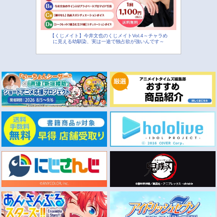
【くじメイト】今井文也のくじメイトVol.4～チャラめ
に見える幼馴染、実は一途で独占欲が強いんです～