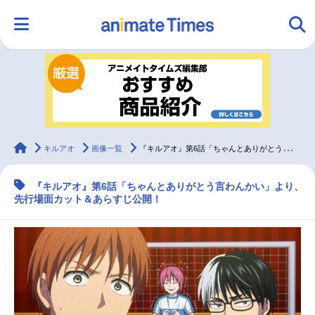
HOME
ランキング
アニメ
声優
ラジオ
みんなの声
グッズ
映画
animateTimes
キルアオ
画像一覧
『キルアオ』第6話「ちゃんとありがとう言わんかい」先行場面カット＆あらすじ
『キルアオ』第6話「ちゃんとありがとう言わんかい」より、
マンガ・ラノベ
ゲーム・アプリ
音楽
コスプレ
先行場面カット＆あらすじ公開！
2.5次元
配信・Vtuber
トレンド
無料マンガ
最新記事一覧
アニメ記事一覧
声優記事一覧