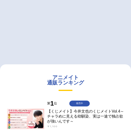
アニメイト
通販ランキング
1
第
位
発売中
【くじメイト】今井文也のくじメイトVol.4～
チャラめに見える幼馴染、実は一途で独占欲
が強いんです～
￥1,100