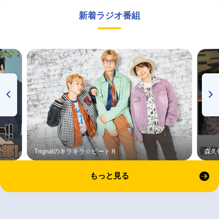
新着ラジオ番組
Trignalのキラキラ☆ビートＲ
森久
もっと見る