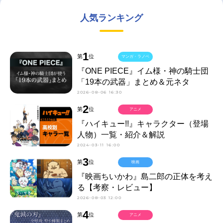
人気ランキング
1
第
位
マンガ・ラノベ
『ONE PIECE』イム様・神の騎士団
「19本の武器」まとめ＆元ネタ
2026-08-06 16:30
2
第
位
アニメ
『ハイキュー!!』キャラクター（登場
人物）一覧・紹介＆解説
2024-03-11 16:00
3
第
位
映画
『映画ちいかわ』島二郎の正体を考え
る【考察・レビュー】
2026-08-03 12:00
4
第
位
アニメ