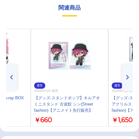
関連商品
通常
通常
2026/07/25 発売
2026/07/25 発売
lu-ray BOX
【グッズ-スタンドポップ】キルアオ
【グッズ-スタ
ミニスタンド 古波鮫 シン(Street
アクリルスタンド
fashion)【アニメイト先行販売】
fashion)
￥660
￥1,650