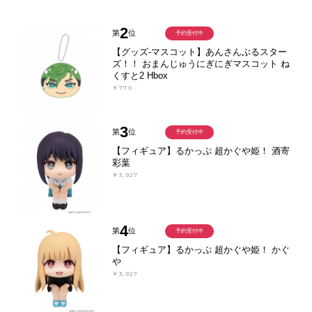
2
第
位
予約受付中
【グッズ-マスコット】あんさんぶるスター
ズ！！ おまんじゅうにぎにぎマスコット ね
くすと2 Hbox
￥770
3
第
位
予約受付中
【フィギュア】るかっぷ 超かぐや姫！ 酒寄
彩葉
￥3,927
4
第
位
予約受付中
【フィギュア】るかっぷ 超かぐや姫！ かぐ
や
￥3,927