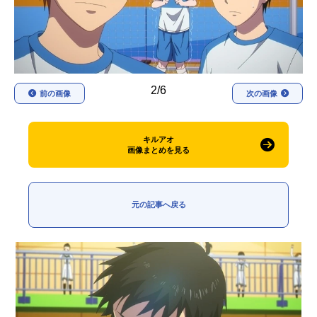
アニメ映画一覧
実写化映画一覧
今期アニメ曜日別一覧
春アニメ
夏アニメ
2/6
前の画像
次の画像
秋アニメ
冬アニメ
キルアオ
男性声優/女性声優一覧
画像まとめを見る
FOLLOW US
元の記事へ戻る