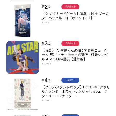
2
第
位
予約受付中
【グッズ-カードゲーム】鳴潮 ：対決 ブース
ターパック第一弾【ポイント2倍】
￥440
3
第
位
予約受付中
【音楽】TV 灰原くんの強くて青春ニューゲ
ーム ED「ドラマチック逃避行」収録シング
ル AIM STAR/愛美【通常盤】
￥1,999
4
第
位
発売中
【グッズ-スタンドポップ】Dr.STONE アクリ
ルスタンド ホワイマンといっしょver. ス
タンリー・スナイダー
￥1,980