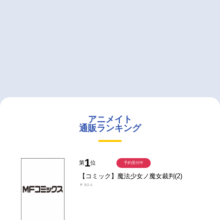
アニメイト
通販ランキング
1
第
位
予約受付中
【コミック】魔法少女ノ魔女裁判(2)
￥924