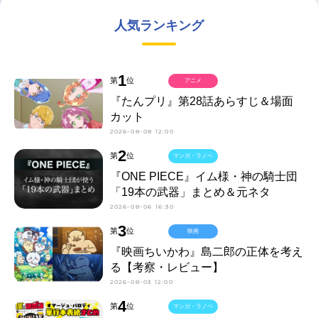
人気ランキング
1
第
位
アニメ
『たんプリ』第28話あらすじ＆場面
カット
2026-08-08 12:00
2
第
位
マンガ・ラノベ
『ONE PIECE』イム様・神の騎士団
「19本の武器」まとめ＆元ネタ
2026-08-06 16:30
3
第
位
映画
『映画ちいかわ』島二郎の正体を考え
る【考察・レビュー】
2026-08-03 12:00
4
第
位
マンガ・ラノベ