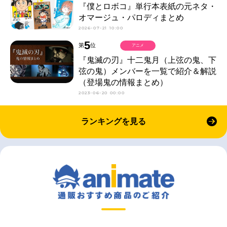
『僕とロボコ』単行本表紙の元ネタ・
オマージュ・パロディまとめ
2026-07-21 10:00
5
第
位
アニメ
『鬼滅の刃』十二鬼月（上弦の鬼、下
弦の鬼）メンバーを一覧で紹介＆解説
（登場鬼の情報まとめ）
2023-06-20 00:00
ランキングを見る