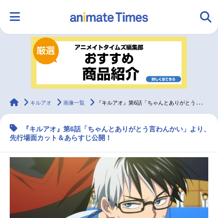
HOME
ランキング
アニメ
声優
ラジオ
みんなの声
グッズ
映画
animateTimes
キルアオ
画像一覧
『キルアオ』第6話「ちゃんとありがとう言わんかい」先行場面カット＆あらすじ
『キルアオ』第6話「ちゃんとありがとう言わんかい」より、
マンガ・ラノベ
ゲーム・アプリ
音楽
コスプレ
先行場面カット＆あらすじ公開！
2.5次元
配信・Vtuber
トレンド
無料マンガ
最新記事一覧
アニメ記事一覧
声優記事一覧