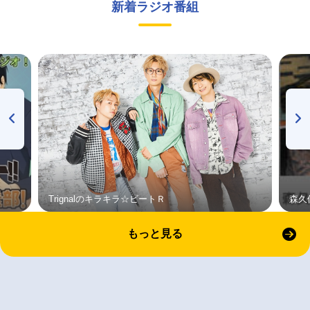
新着ラジオ番組
Trignalのキラキラ☆ビートＲ
森久
もっと見る