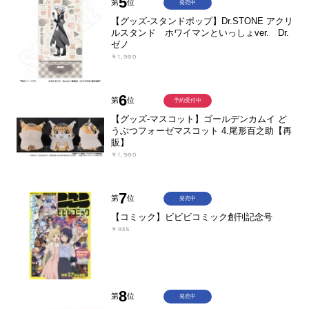
5
第
位
発売中
【グッズ-スタンドポップ】Dr.STONE アクリ
ルスタンド ホワイマンといっしょver. Dr.
ゼノ
￥1,980
6
第
位
予約受付中
【グッズ-マスコット】ゴールデンカムイ ど
うぶつフォーゼマスコット 4.尾形百之助【再
販】
￥1,980
7
第
位
発売中
【コミック】ビビビコミック創刊記念号
￥935
8
第
位
発売中