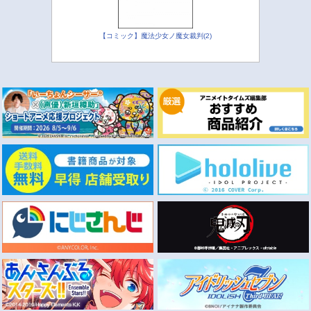
【コミック】魔法少女ノ魔女裁判(2)