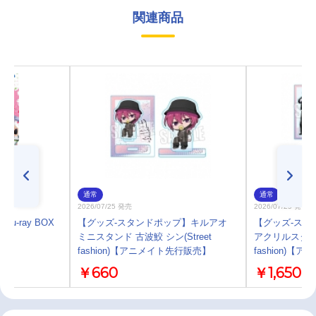
関連商品
通常
通常
2026/07/25 発売
2026/07/25 発売
lu-ray BOX
【グッズ-スタンドポップ】キルアオ
【グッズ-スタ
ミニスタンド 古波鮫 シン(Street
アクリルスタンド
fashion)【アニメイト先行販売】
fashion)
￥660
￥1,650