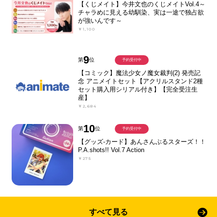
【くじメイト】今井文也のくじメイトVol.4～
チャラめに見える幼馴染、実は一途で独占欲
が強いんです～
￥1,100
9
第
位
予約受付中
【コミック】魔法少女ノ魔女裁判(2) 発売記
念 アニメイトセット【アクリルスタンド2種
セット購入用シリアル付き】【完全受注生
産】
￥2,684
10
第
位
予約受付中
【グッズ-カード】あんさんぶるスターズ！！
P.A.shots!! Vol.7 Action
￥275
すべて見る