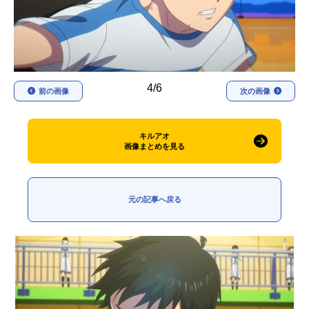
アニメ映画一覧
実写化映画一覧
今期アニメ曜日別一覧
春アニメ
夏アニメ
4/6
前の画像
次の画像
秋アニメ
冬アニメ
キルアオ
男性声優/女性声優一覧
画像まとめを見る
FOLLOW US
元の記事へ戻る