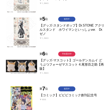
￥1,980
5
第
位
発売中
【グッズ-スタンドポップ】Dr.STONE アクリ
ルスタンド ホワイマンといっしょver. Dr.
ゼノ
￥1,980
6
第
位
予約受付中
【グッズ-マスコット】ゴールデンカムイ ど
うぶつフォーゼマスコット 4.尾形百之助【再
販】
￥1,980
7
第
位
発売中
【コミック】ビビビコミック創刊記念号
￥935