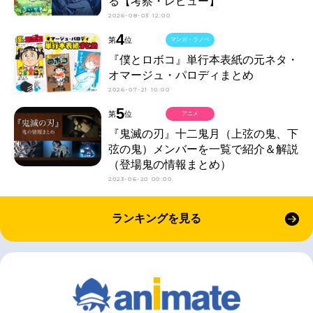
る【考察・レビュー】
2026-08-03 12:00
4
第
位
マンガ・ラノベ
『僕とロボコ』単行本表紙の元ネタ・
オマージュ・パロディまとめ
2026-07-21 10:00
5
第
位
アニメ
『鬼滅の刃』十二鬼月（上弦の鬼、下
弦の鬼）メンバーを一覧で紹介＆解説
（登場鬼の情報まとめ）
2023-06-20 00:00
ランキングを見る