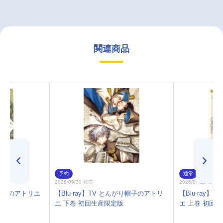
関連商品
予約
通常
2026/09/30 発売
2026/07/29 発売
帽子のアトリエ
【Blu-ray】TV とんがり帽子のアトリ
【Blu-ray
エ 下巻 初回生産限定版
エ 上巻 初回