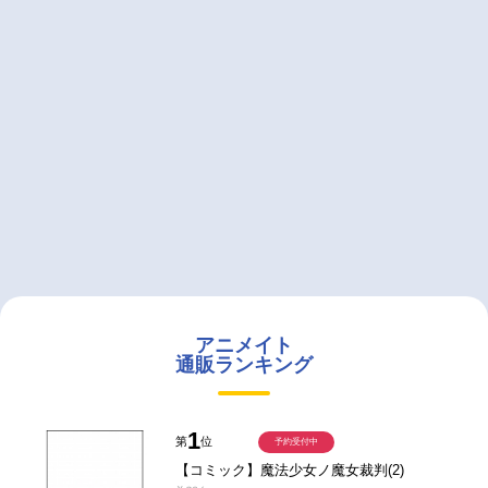
アニメイト
通販ランキング
1
第
位
予約受付中
【コミック】魔法少女ノ魔女裁判(2)