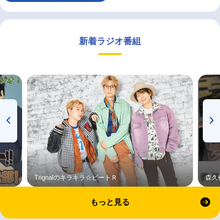
新着ラジオ番組
Trignalのキラキラ☆ビートＲ
森久
もっと見る