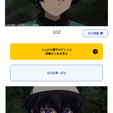
アニメ映画一覧
実写化映画一覧
今期アニメ曜日別一覧
春アニメ
夏アニメ
1/12
次の画像
秋アニメ
冬アニメ
とんがり帽子のアトリエ
男性声優/女性声優一覧
画像まとめを見る
FOLLOW US
元の記事へ戻る