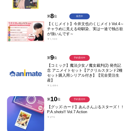
8
第
位
発売中
【くじメイト】今井文也のくじメイトVol.4～
チャラめに見える幼馴染、実は一途で独占欲
が強いんです～
￥1,100
9
第
位
予約受付中
【コミック】魔法少女ノ魔女裁判(2) 発売記
念 アニメイトセット【アクリルスタンド2種
セット購入用シリアル付き】【完全受注生
産】
￥2,684
10
第
位
予約受付中
【グッズ-カード】あんさんぶるスターズ！！
P.A.shots!! Vol.7 Action
￥275