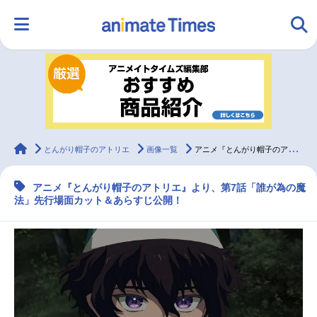
HOME
ランキング
アニメ
声優
ラジオ
みんなの声
グッズ
映画
animateTimes
とんがり帽子のアトリエ
画像一覧
アニメ『とんがり帽子のアトリエ』第7話先行場面カット＆あらすじ
アニメ『とんがり帽子のアトリエ』より、第7話「誰が為の魔
マンガ・ラノベ
ゲーム・アプリ
音楽
コスプレ
法」先行場面カット＆あらすじ公開！
2.5次元
配信・Vtuber
トレンド
無料マンガ
最新記事一覧
アニメ記事一覧
声優記事一覧