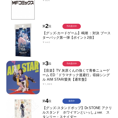
￥924
2
第
位
予約受付中
【グッズ-カードゲーム】鳴潮 ：対決 ブース
ターパック第一弾【ポイント2倍】
￥440
3
第
位
予約受付中
【音楽】TV 灰原くんの強くて青春ニューゲ
ーム ED「ドラマチック逃避行」収録シング
ル AIM STAR/愛美【通常盤】
￥1,999
4
第
位
発売中
【グッズ-スタンドポップ】Dr.STONE アクリ
ルスタンド ホワイマンといっしょver. ス
タンリー・スナイダー