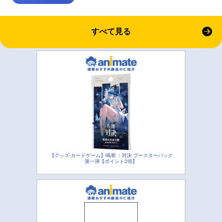
すべて見る
【グッズ-カードゲーム】鳴潮 ：対決 ブースターパック
第一弾【ポイント2倍】