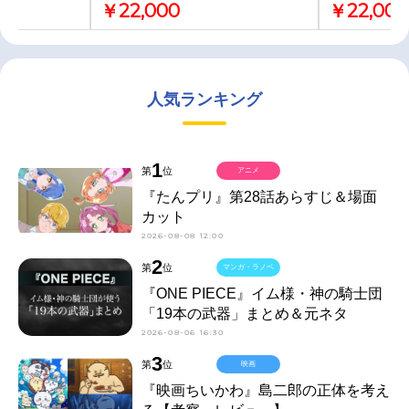
￥22,000
￥22,000
人気ランキング
1
第
位
アニメ
『たんプリ』第28話あらすじ＆場面
カット
2026-08-08 12:00
2
第
位
マンガ・ラノベ
『ONE PIECE』イム様・神の騎士団
「19本の武器」まとめ＆元ネタ
2026-08-06 16:30
3
第
位
映画
『映画ちいかわ』島二郎の正体を考え