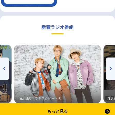
新着ラジオ番組
Trignalのキラキラ☆ビートＲ
森久
もっと見る