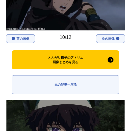
アニメ映画一覧
実写化映画一覧
今期アニメ曜日別一覧
春アニメ
夏アニメ
10/12
前の画像
次の画像
秋アニメ
冬アニメ
とんがり帽子のアトリエ
男性声優/女性声優一覧
画像まとめを見る
FOLLOW US
元の記事へ戻る