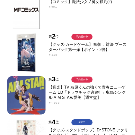
【コミック】魔法少女ノ魔女裁判(2)
￥924
2
第
位
予約受付中
【グッズ-カードゲーム】鳴潮 ：対決 ブース
ターパック第一弾【ポイント2倍】
￥440
3
第
位
予約受付中
【音楽】TV 灰原くんの強くて青春ニューゲ
ーム ED「ドラマチック逃避行」収録シング
ル AIM STAR/愛美【通常盤】
￥1,999
4
第
位
発売中
【グッズ-スタンドポップ】Dr.STONE アクリ