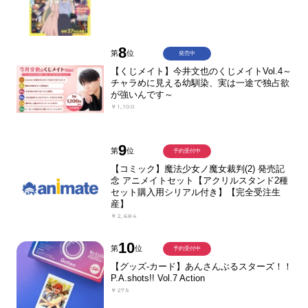
8
第
位
発売中
【くじメイト】今井文也のくじメイトVol.4～
チャラめに見える幼馴染、実は一途で独占欲
が強いんです～
￥1,100
9
第
位
予約受付中
【コミック】魔法少女ノ魔女裁判(2) 発売記
念 アニメイトセット【アクリルスタンド2種
セット購入用シリアル付き】【完全受注生
産】
￥2,684
10
第
位
予約受付中
【グッズ-カード】あんさんぶるスターズ！！
P.A.shots!! Vol.7 Action
￥275