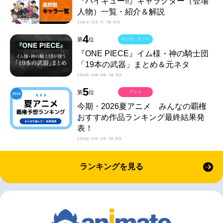
『ハイキュー!!』キャラクター（登場
人物）一覧・紹介＆解説
2024-03-11 16:00
4
第
位
マンガ・ラノベ
『ONE PIECE』イム様・神の騎士団
「19本の武器」まとめ＆元ネタ
2026-08-06 16:30
5
第
位
アニメ
今期・2026夏アニメ みんなの覇権
おすすめ作品ランキング最終結果発
表！
2026-06-29 16:30
ランキングを見る