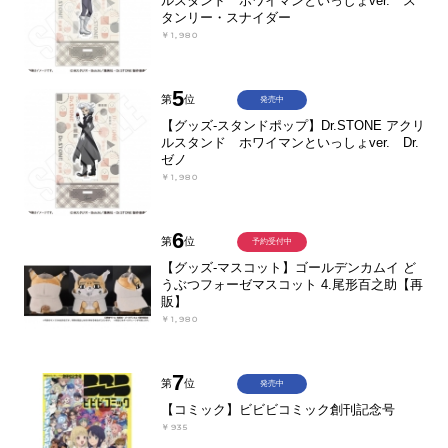
ルスタンド ホワイマンといっしょver. ス
タンリー・スナイダー
￥1,980
5
第
位
発売中
【グッズ-スタンドポップ】Dr.STONE アクリ
ルスタンド ホワイマンといっしょver. Dr.
ゼノ
￥1,980
6
第
位
予約受付中
【グッズ-マスコット】ゴールデンカムイ ど
うぶつフォーゼマスコット 4.尾形百之助【再
販】
￥1,980
7
第
位
発売中
【コミック】ビビビコミック創刊記念号
￥935