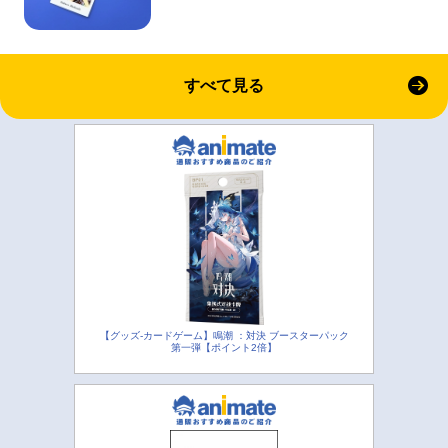
すべて見る
【グッズ-カードゲーム】鳴潮 ：対決 ブースターパック
第一弾【ポイント2倍】