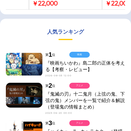
￥22,000
￥22,000
人気ランキング
1
第
位
映画
『映画ちいかわ』島二郎の正体を考え
る【考察・レビュー】
2026-08-03 12:00
2
第
位
アニメ
『鬼滅の刃』十二鬼月（上弦の鬼、下
弦の鬼）メンバーを一覧で紹介＆解説
（登場鬼の情報まとめ）
2023-06-20 00:00
3
第
位
アニメ