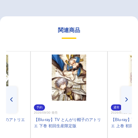
関連商品
予約
通常
2026/09/30 発売
2026/07/29 発売
帽子のアトリエ
【Blu-ray】TV とんがり帽子のアトリ
【Blu-ray
エ 下巻 初回生産限定版
エ 上巻 初回