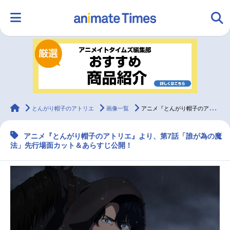
HOME
ランキング
アニメ
声優
ラジオ
みんなの声
グッズ
映画
animateTimes
とんがり帽子のアトリエ
画像一覧
アニメ『とんがり帽子のアトリエ』第7話先行場面カット＆あらすじ
アニメ『とんがり帽子のアトリエ』より、第7話「誰が為の魔
マンガ・ラノベ
ゲーム・アプリ
音楽
コスプレ
法」先行場面カット＆あらすじ公開！
2.5次元
配信・Vtuber
トレンド
無料マンガ
最新記事一覧
アニメ記事一覧
声優記事一覧