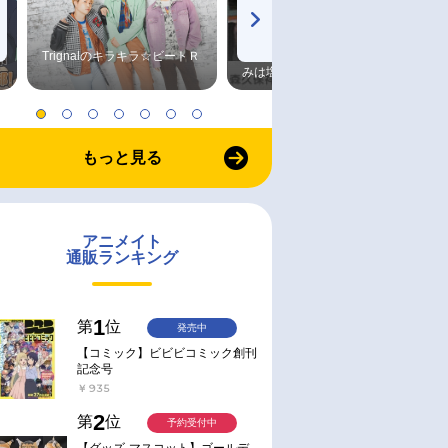
Trignalのキラキラ☆ビートＲ
森久保祥太郎×浪川大輔 つま
みは塩だけ
もっと見る
アニメイト
通販ランキング
1
第
位
発売中
【コミック】ビビビコミック創刊
記念号
￥935
2
第
位
予約受付中
【グッズ-マスコット】ゴールデ