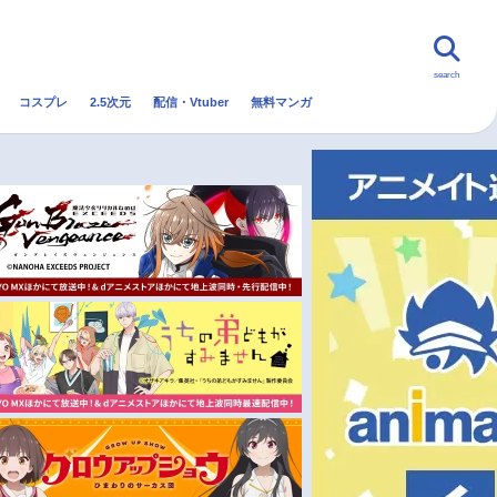
search
コスプレ
2.5次元
配信・Vtuber
無料マンガ
んなの声
グッズ
映画
・Vtuber
トレンド
無料マンガ
秋アニメ
冬アニメ