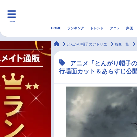
menu
HOME
ランキング
トレンド
アニメ
声優
HOME
ランキング
アニ
animateTimes
とんがり帽子のアトリエ
画像一覧
マンガ・ラノベ
ゲーム・アプリ
音楽
アニメ『とんがり帽子の
行場面カット＆あらすじ公
最新記事一覧
アニメ記事一覧
声優記事一覧