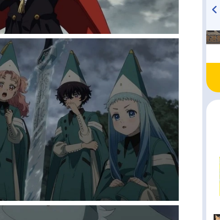
TVアニメ『戦隊大失格』
ハイキュー!! 烏野高校放送部!
radio 大直会 2nd season