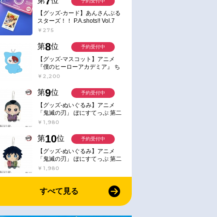
7
第
位
予約受付中
【グッズ-カード】あんさんぶる
スターズ！！ P.A.shots!! Vol.7
Action
￥275
8
第
位
予約受付中
【グッズ-マスコット】アニメ
『僕のヒーローアカデミア』 ち
みけもますこっと 7.轟凍焦
￥2,200
9
第
位
予約受付中
【グッズ-ぬいぐるみ】アニメ
「鬼滅の刃」 ぽにすてっぷ 第二
弾 不死川 玄弥
￥1,980
10
第
位
予約受付中
【グッズ-ぬいぐるみ】アニメ
「鬼滅の刃」 ぽにすてっぷ 第二
弾 冨岡 義勇
￥1,980
すべて見る