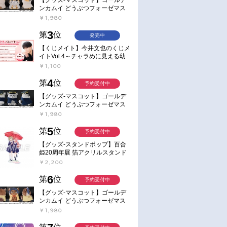
ンカムイ どうぶつフォーゼマス
コット 4.尾形百之助【再販】
￥1,980
3
第
位
発売中
【くじメイト】今井文也のくじメ
イトVol.4～チャラめに見える幼
馴染、実は一途で独占欲が強いん
￥1,100
です～
4
第
位
予約受付中
【グッズ-マスコット】ゴールデ
ンカムイ どうぶつフォーゼマス
コット 5.月島軍曹【再販】
￥1,980
5
第
位
予約受付中
【グッズ-スタンドポップ】百合
姫20周年展 箔アクリルスタンド
E：あおのなち
￥2,200
6
第
位
予約受付中
【グッズ-マスコット】ゴールデ
ンカムイ どうぶつフォーゼマス
コット 6.鯉登少尉【再販】
￥1,980