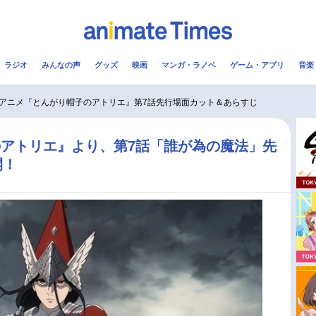
ラジオ
みんなの声
グッズ
映画
マンガ・ラノベ
ゲーム・アプリ
音楽
メ
声優
ラジオ
み
アニメ『とんがり帽子のアトリエ』第7話先行場面カット＆あらすじ
コスプレ
2.5次元
配信
アトリエ』より、第7話「誰が為の魔法」先
開！
アニメ映画一覧
今期アニメ曜日別一覧
実写化映画一覧
春アニメ
男性声優/女性声優一覧
夏アニメ
FOLLOW US