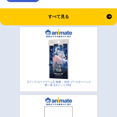
すべて見る
【グッズ-カードゲーム】鳴潮 ：対決 ブースターパック
第一弾【ポイント2倍】