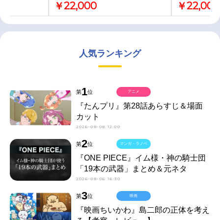
￥22,000
￥22,000
人気ランキング
1
第
位
アニメ
『たんプリ』第28話あらすじ＆場面
カット
2026-08-08 12:00
2
第
位
マンガ・ラノベ
『ONE PIECE』イム様・神の騎士団
「19本の武器」まとめ＆元ネタ
2026-08-06 16:30
3
第
位
映画
『映画ちいかわ』島二郎の正体を考え