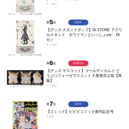
￥1,980
5
第
位
発売中
【グッズ-スタンドポップ】Dr.STONE アクリ
ルスタンド ホワイマンといっしょver. Dr.
ゼノ
￥1,980
6
第
位
予約受付中
【グッズ-マスコット】ゴールデンカムイ ど
うぶつフォーゼマスコット 4.尾形百之助【再
販】
￥1,980
7
第
位
発売中
【コミック】ビビビコミック創刊記念号
￥935