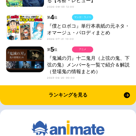
る【考察・レビュー】
2026-08-03 12:00
4
第
位
マンガ・ラノベ
『僕とロボコ』単行本表紙の元ネタ・
オマージュ・パロディまとめ
2026-07-21 10:00
5
第
位
アニメ
『鬼滅の刃』十二鬼月（上弦の鬼、下
弦の鬼）メンバーを一覧で紹介＆解説
（登場鬼の情報まとめ）
2023-06-20 00:00
ランキングを見る