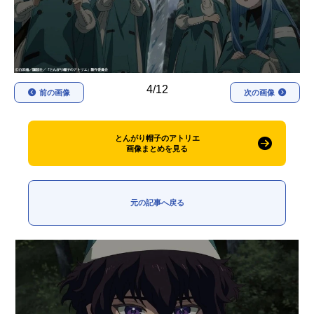
アニメ映画一覧
実写化映画一覧
今期アニメ曜日別一覧
春アニメ
夏アニメ
4/12
前の画像
次の画像
秋アニメ
冬アニメ
とんがり帽子のアトリエ
男性声優/女性声優一覧
画像まとめを見る
FOLLOW US
元の記事へ戻る