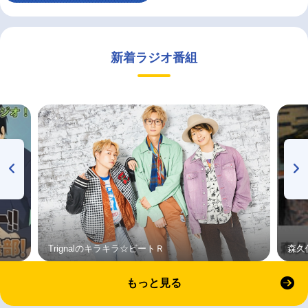
新着ラジオ番組
Trignalのキラキラ☆ビートＲ
森久
もっと見る