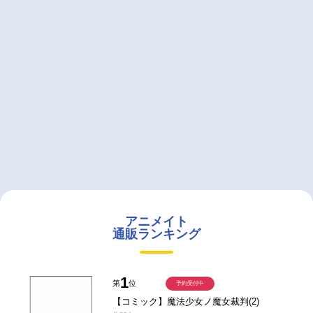
アニメイト
通販ランキング
1
第
位
予約受付中
【コミック】魔法少女ノ魔女裁判(2)