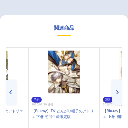
関連商品
予約
通常
2026/09/30 発売
2026/07/29 発売
帽子のアトリエ
【Blu-ray】TV とんがり帽子のアトリ
【Blu-ray
エ 下巻 初回生産限定版
エ 上巻 初回