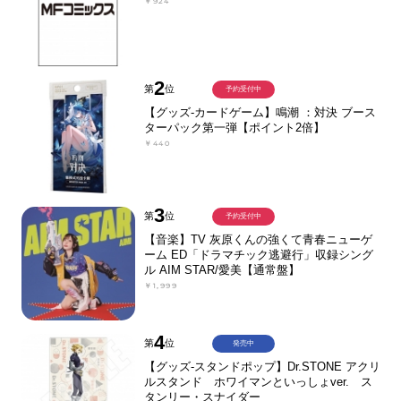
￥924
2
第
位
予約受付中
【グッズ-カードゲーム】鳴潮 ：対決 ブース
ターパック第一弾【ポイント2倍】
￥440
3
第
位
予約受付中
【音楽】TV 灰原くんの強くて青春ニューゲ
ーム ED「ドラマチック逃避行」収録シング
ル AIM STAR/愛美【通常盤】
￥1,999
4
第
位
発売中
【グッズ-スタンドポップ】Dr.STONE アクリ
ルスタンド ホワイマンといっしょver. ス
タンリー・スナイダー