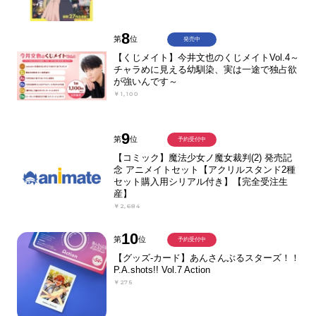
8
第
位
発売中
【くじメイト】今井文也のくじメイトVol.4～
チャラめに見える幼馴染、実は一途で独占欲
が強いんです～
￥1,100
9
第
位
予約受付中
【コミック】魔法少女ノ魔女裁判(2) 発売記
念 アニメイトセット【アクリルスタンド2種
セット購入用シリアル付き】【完全受注生
産】
￥2,684
10
第
位
予約受付中
【グッズ-カード】あんさんぶるスターズ！！
P.A.shots!! Vol.7 Action
￥275