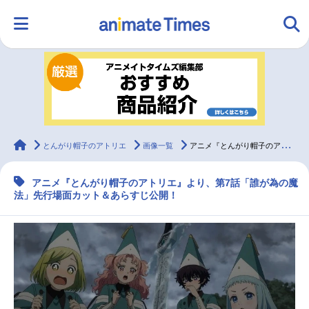
HOME
ランキング
アニメ
声優
ラジオ
みんなの声
グッズ
映画
animateTimes
とんがり帽子のアトリエ
画像一覧
アニメ『とんがり帽子のアトリエ』第7話先行場面カット＆あらすじ
アニメ『とんがり帽子のアトリエ』より、第7話「誰が為の魔
マンガ・ラノベ
ゲーム・アプリ
音楽
コスプレ
法」先行場面カット＆あらすじ公開！
2.5次元
配信・Vtuber
トレンド
無料マンガ
最新記事一覧
アニメ記事一覧
声優記事一覧