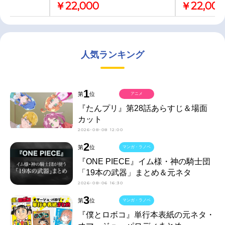
￥22,000
￥22,000
人気ランキング
1
第
位
アニメ
『たんプリ』第28話あらすじ＆場面
カット
2026-08-08 12:00
2
第
位
マンガ・ラノベ
『ONE PIECE』イム様・神の騎士団
「19本の武器」まとめ＆元ネタ
2026-08-06 16:30
3
第
位
マンガ・ラノベ
『僕とロボコ』単行本表紙の元ネタ・