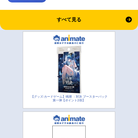
すべて見る
【グッズ-カードゲーム】鳴潮 ：対決 ブースターパック
第一弾【ポイント2倍】