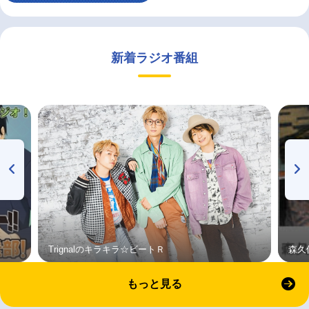
新着ラジオ番組
Trignalのキラキラ☆ビートＲ
森久
もっと見る