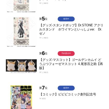
￥1,980
5
第
位
発売中
【グッズ-スタンドポップ】Dr.STONE アクリ
ルスタンド ホワイマンといっしょver. Dr.
ゼノ
￥1,980
6
第
位
予約受付中
【グッズ-マスコット】ゴールデンカムイ ど
うぶつフォーゼマスコット 4.尾形百之助【再
販】
￥1,980
7
第
位
発売中
【コミック】ビビビコミック創刊記念号
￥935