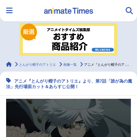
HOME
ランキング
アニメ
声優
ラジオ
みんなの声
グッズ
映画
animateTimes
とんがり帽子のアトリエ
画像一覧
アニメ『とんがり帽子のアトリエ』第7話先行場面カット＆あらすじ
アニメ『とんがり帽子のアトリエ』より、第7話「誰が為の魔
マンガ・ラノベ
ゲーム・アプリ
音楽
コスプレ
法」先行場面カット＆あらすじ公開！
2.5次元
配信・Vtuber
トレンド
無料マンガ
最新記事一覧
アニメ記事一覧
声優記事一覧