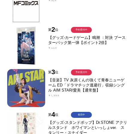
￥924
2
第
位
予約受付中
【グッズ-カードゲーム】鳴潮 ：対決 ブース
ターパック第一弾【ポイント2倍】
￥440
3
第
位
予約受付中
【音楽】TV 灰原くんの強くて青春ニューゲ
ーム ED「ドラマチック逃避行」収録シング
ル AIM STAR/愛美【通常盤】
￥1,999
4
第
位
発売中
【グッズ-スタンドポップ】Dr.STONE アクリ
ルスタンド ホワイマンといっしょver. ス
タンリー・スナイダー