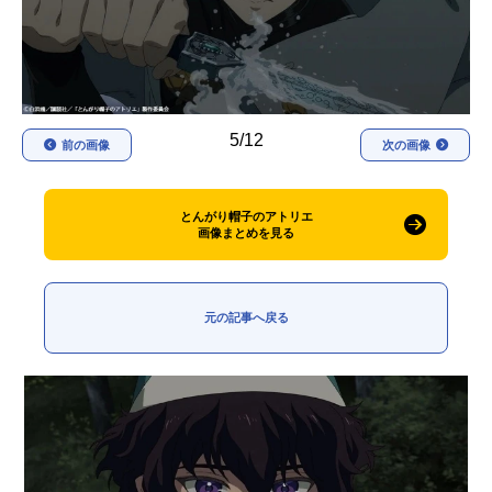
アニメ映画一覧
実写化映画一覧
今期アニメ曜日別一覧
春アニメ
夏アニメ
5/12
前の画像
次の画像
秋アニメ
冬アニメ
とんがり帽子のアトリエ
男性声優/女性声優一覧
画像まとめを見る
FOLLOW US
元の記事へ戻る