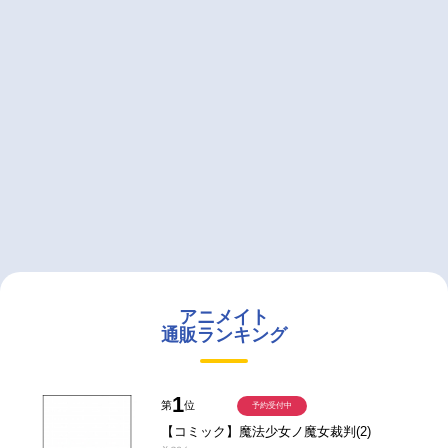
アニメイト
通販ランキング
1
第
位
予約受付中
【コミック】魔法少女ノ魔女裁判(2)