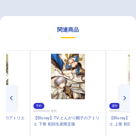
関連商品
予約
通常
2026/09/30 発売
2026/07/29 発売
帽子のアトリエ
【Blu-ray】TV とんがり帽子のアトリ
【Blu-ray
エ 下巻 初回生産限定版
エ 上巻 初回