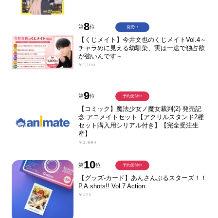
8
第
位
発売中
【くじメイト】今井文也のくじメイトVol.4～
チャラめに見える幼馴染、実は一途で独占欲
が強いんです～
￥1,100
9
第
位
予約受付中
【コミック】魔法少女ノ魔女裁判(2) 発売記
念 アニメイトセット【アクリルスタンド2種
セット購入用シリアル付き】【完全受注生
産】
￥2,684
10
第
位
予約受付中
【グッズ-カード】あんさんぶるスターズ！！
P.A.shots!! Vol.7 Action
￥275