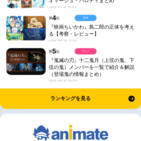
オマージュ・パロディまとめ
2026-07-21 10:00
4
第
位
映画
『映画ちいかわ』島二郎の正体を考え
る【考察・レビュー】
2026-08-03 12:00
5
第
位
アニメ
『鬼滅の刃』十二鬼月（上弦の鬼、下
弦の鬼）メンバーを一覧で紹介＆解説
（登場鬼の情報まとめ）
2023-06-20 00:00
ランキングを見る