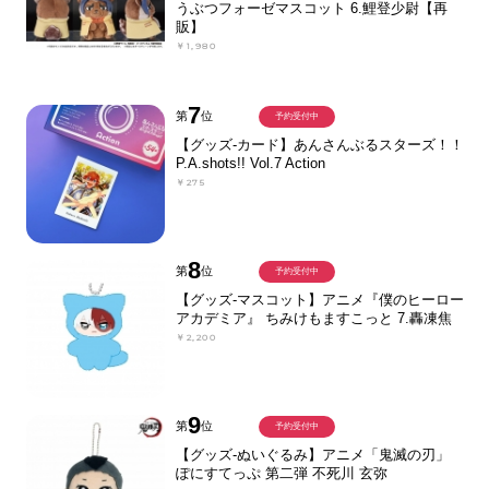
うぶつフォーゼマスコット 6.鯉登少尉【再
販】
￥1,980
7
第
位
予約受付中
【グッズ-カード】あんさんぶるスターズ！！
P.A.shots!! Vol.7 Action
￥275
8
第
位
予約受付中
【グッズ-マスコット】アニメ『僕のヒーロー
アカデミア』 ちみけもますこっと 7.轟凍焦
￥2,200
9
第
位
予約受付中
【グッズ-ぬいぐるみ】アニメ「鬼滅の刃」
ぽにすてっぷ 第二弾 不死川 玄弥