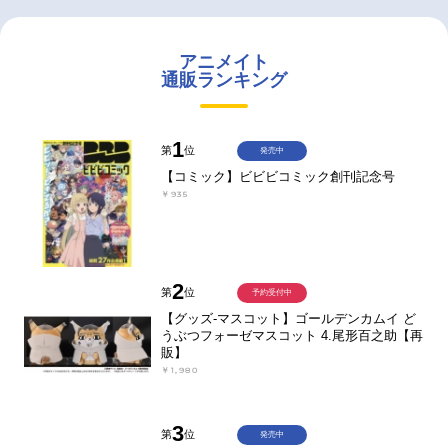
アニメイト
通販ランキング
1
第
位
発売中
【コミック】ビビビコミック創刊記念号
￥935
2
第
位
予約受付中
【グッズ-マスコット】ゴールデンカムイ ど
うぶつフォーゼマスコット 4.尾形百之助【再
販】
￥1,980
3
第
位
発売中