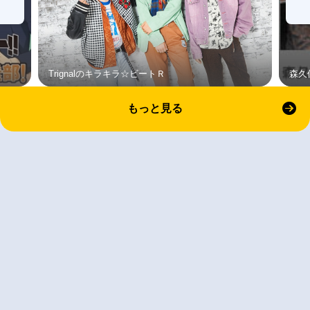
Trignalのキラキラ☆ビートＲ
森久
もっと見る