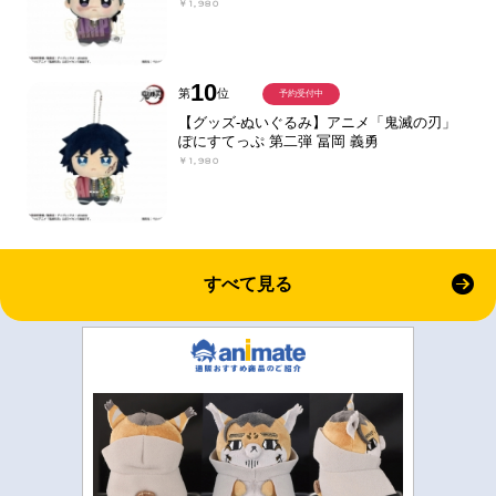
￥1,980
10
第
位
予約受付中
【グッズ-ぬいぐるみ】アニメ「鬼滅の刃」
ぽにすてっぷ 第二弾 冨岡 義勇
￥1,980
すべて見る