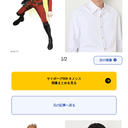
アニメ映画一覧
実写化映画一覧
今期アニメ曜日別一覧
春アニメ
夏アニメ
秋アニメ
冬アニメ
1/2
男性声優/女性声優一覧
次の画像
FOLLOW US
サイボーグ009 ネメシス
画像まとめを見る
元の記事へ戻る