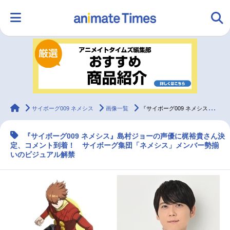
HOME
ランキング
アニメ
声優
ラジオ
みんなの声
グッズ
映画
animateTimes
サイボーグ009 ネメシス
画像一覧
『サイボーグ009 ネメシス』島村ジョーの声優に梶裕貴、コメント到着！
『サイボーグ009 ネメシス』島村ジョーの声優に梶裕貴さん決
マンガ・ラノベ
ゲーム・アプリ
音楽
コスプレ
定、コメント到着！ サイボーグ集団「ネメシス」メンバー勢揃
いのビジュアル解禁
2.5次元
配信・Vtuber
トレンド
無料マンガ
最新記事一覧
アニメ記事一覧
声優記事一覧