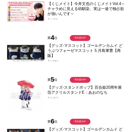
【くじメイト】今井文也のくじメイトVol.4～
チャラめに見える幼馴染、実は一途で独占欲
が強いんです～
￥1,100
4
第
位
予約受付中
【グッズ-マスコット】ゴールデンカムイ ど
うぶつフォーゼマスコット 5.月島軍曹【再
販】
￥1,980
5
第
位
予約受付中
【グッズ-スタンドポップ】百合姫20周年展
箔アクリルスタンドE：あおのなち
￥2,200
6
第
位
予約受付中
【グッズ-マスコット】ゴールデンカムイ ど