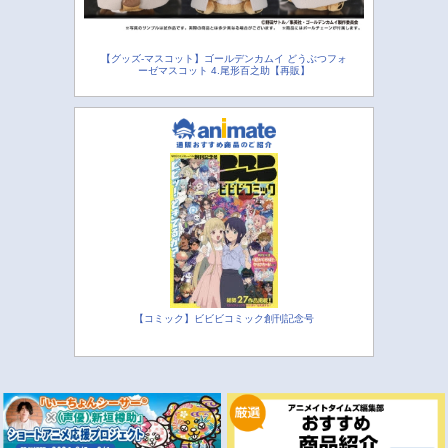
【グッズ-マスコット】ゴールデンカムイ どうぶつフォ
ーゼマスコット 4.尾形百之助【再販】
【コミック】ビビビコミック創刊記念号