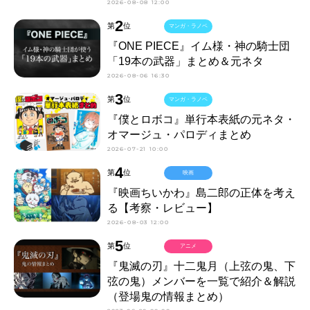
2026-08-08 12:00
2
第
位
マンガ・ラノベ
『ONE PIECE』イム様・神の騎士団
「19本の武器」まとめ＆元ネタ
2026-08-06 16:30
3
第
位
マンガ・ラノベ
『僕とロボコ』単行本表紙の元ネタ・
オマージュ・パロディまとめ
2026-07-21 10:00
4
第
位
映画
『映画ちいかわ』島二郎の正体を考え
る【考察・レビュー】
2026-08-03 12:00
5
第
位
アニメ
『鬼滅の刃』十二鬼月（上弦の鬼、下
弦の鬼）メンバーを一覧で紹介＆解説
（登場鬼の情報まとめ）