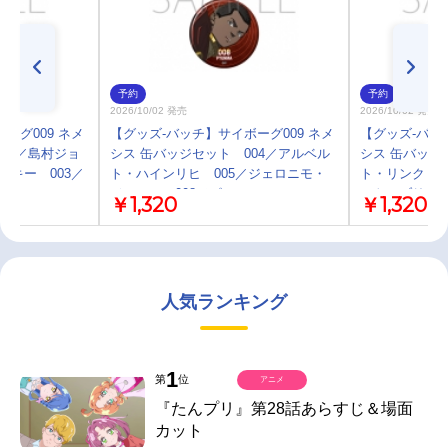
予約
予約
2026/10/02 発売
2026/10/02 発売
ーグ009 ネメ
【グッズ-バッチ】サイボーグ009 ネメ
【グッズ-バッ
09／島村ジョ
シス 缶バッジセット 004／アルベル
シス 缶バッジ
スキー 003／
ト・ハインリヒ 005／ジェロニモ・
ト・リンク 0
ヌール
ジュニア 008／ピュンマ
ート・ブリテ
￥1,320
￥1,320
人気ランキング
1
第
位
アニメ
『たんプリ』第28話あらすじ＆場面
カット