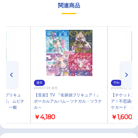
関連商品
通常
予約
2026/07/29 発売
2026/06/26 発売
探偵プリキュ
【音楽】TV 『名探偵プリキュア！』
【チケット】
秘密』 ムビチ
ボーカルアルバム～ツナガル・ツラナ
ア！不思議な庭
アル 一般
ル～
ケカード キ
￥4,180
￥1,600