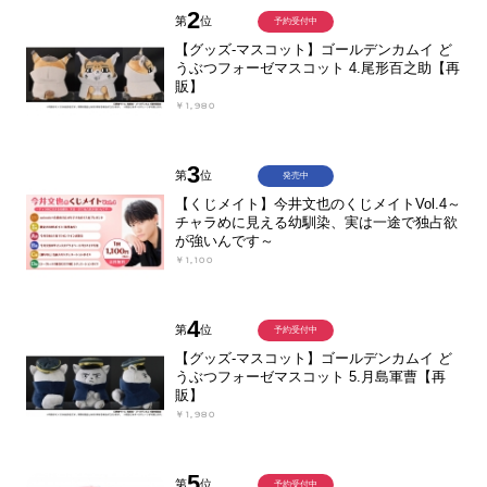
2
第
位
予約受付中
【グッズ-マスコット】ゴールデンカムイ ど
うぶつフォーゼマスコット 4.尾形百之助【再
販】
￥1,980
3
第
位
発売中
【くじメイト】今井文也のくじメイトVol.4～
チャラめに見える幼馴染、実は一途で独占欲
が強いんです～
￥1,100
4
第
位
予約受付中
【グッズ-マスコット】ゴールデンカムイ ど
うぶつフォーゼマスコット 5.月島軍曹【再
販】
￥1,980
5
第
位
予約受付中