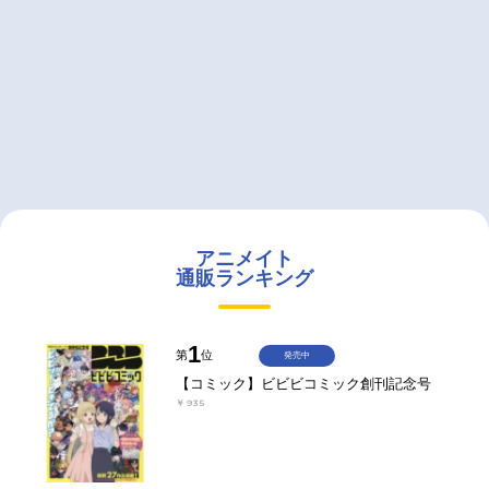
アニメイト
通販ランキング
1
第
位
発売中
【コミック】ビビビコミック創刊記念号
￥935