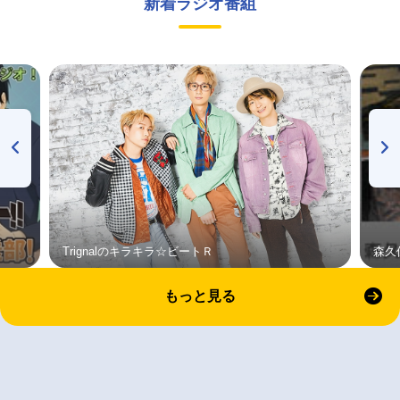
新着ラジオ番組
Trignalのキラキラ☆ビートＲ
森久
もっと見る