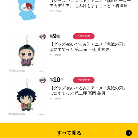
【グッズ-マスコット】アニメ『僕のヒーロー
アカデミア』 ちみけもますこっと 7.轟凍焦
￥2,200
9
第
位
予約受付中
【グッズ-ぬいぐるみ】アニメ「鬼滅の刃」
ぽにすてっぷ 第二弾 不死川 玄弥
￥1,980
10
第
位
予約受付中
【グッズ-ぬいぐるみ】アニメ「鬼滅の刃」
ぽにすてっぷ 第二弾 冨岡 義勇
￥1,980
すべて見る