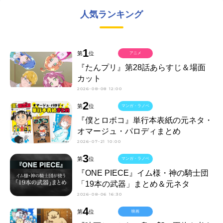
人気ランキング
1
第
位
アニメ
『たんプリ』第28話あらすじ＆場面
カット
2026-08-08 12:00
2
第
位
マンガ・ラノベ
『僕とロボコ』単行本表紙の元ネタ・
オマージュ・パロディまとめ
2026-07-21 10:00
3
第
位
マンガ・ラノベ
『ONE PIECE』イム様・神の騎士団
「19本の武器」まとめ＆元ネタ
2026-08-06 16:30
4
第
位
映画