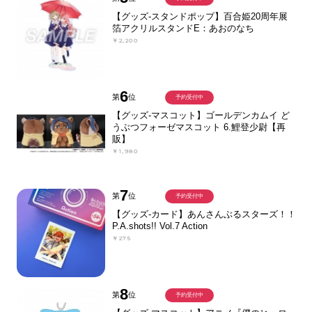
【グッズ-スタンドポップ】百合姫20周年展
箔アクリルスタンドE：あおのなち
￥2,200
6
第
位
予約受付中
【グッズ-マスコット】ゴールデンカムイ ど
うぶつフォーゼマスコット 6.鯉登少尉【再
販】
￥1,980
7
第
位
予約受付中
【グッズ-カード】あんさんぶるスターズ！！
P.A.shots!! Vol.7 Action
￥275
8
第
位
予約受付中