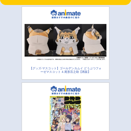
【グッズ-マスコット】ゴールデンカムイ どうぶつフォ
ーゼマスコット 4.尾形百之助【再販】