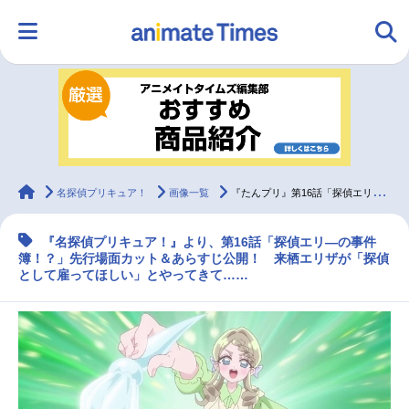
HOME
ランキング
アニメ
声優
ラジオ
みんなの声
グッズ
映画
animateTimes
名探偵プリキュア！
画像一覧
『たんプリ』第16話「探偵エリ―の事件簿！？」先行場面カット＆あらすじ
『名探偵プリキュア！』より、第16話「探偵エリ―の事件
マンガ・ラノベ
ゲーム・アプリ
音楽
コスプレ
簿！？」先行場面カット＆あらすじ公開！ 来栖エリザが「探偵
として雇ってほしい」とやってきて……
2.5次元
配信・Vtuber
トレンド
無料マンガ
最新記事一覧
アニメ記事一覧
声優記事一覧