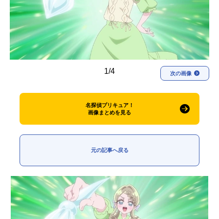
アニメ映画一覧
実写化映画一覧
今期アニメ曜日別一覧
春アニメ
夏アニメ
1/4
次の画像
秋アニメ
冬アニメ
男性声優/女性声優一覧
名探偵プリキュア！
画像まとめを見る
FOLLOW US
元の記事へ戻る