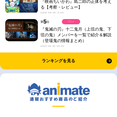
『映画ちいかわ』島二郎の正体を考え
る【考察・レビュー】
2026-08-03 12:00
5
第
位
アニメ
『鬼滅の刃』十二鬼月（上弦の鬼、下
弦の鬼）メンバーを一覧で紹介＆解説
（登場鬼の情報まとめ）
2023-06-20 00:00
ランキングを見る