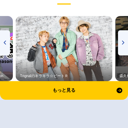
on
Trignalのキラキラ☆ビートＲ
森久
もっと見る