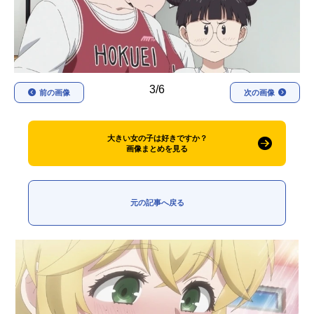
アニメ映画一覧
実写化映画一覧
今期アニメ曜日別一覧
春アニメ
夏アニメ
3/6
前の画像
次の画像
秋アニメ
冬アニメ
大きい女の子は好きですか？
男性声優/女性声優一覧
画像まとめを見る
FOLLOW US
元の記事へ戻る