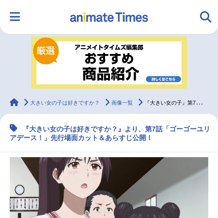
HOME
ランキング
アニメ
声優
ラジオ
みんなの声
グッズ
映画
animateTimes
大きい女の子は好きですか？
画像一覧
『大きい女の子』第7話「ゴーゴーユリアデース！」先行場面カット＆あらすじ
『大きい女の子は好きですか？』より、第7話「ゴーゴーユリ
マンガ・ラノベ
ゲーム・アプリ
音楽
コスプレ
アデース！」先行場面カット＆あらすじ公開！
2.5次元
配信・Vtuber
トレンド
無料マンガ
最新記事一覧
アニメ記事一覧
声優記事一覧