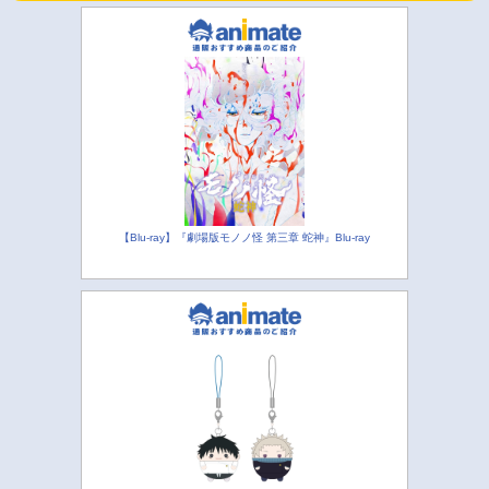
【Blu-ray】『劇場版モノノ怪 第三章 蛇神』Blu-ray