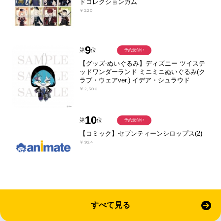
ドコレクションガム
￥220
9
第
位
予約受付中
【グッズ-ぬいぐるみ】ディズニー ツイステ
ッドワンダーランド ミニミニぬいぐるみ(ク
ラブ・ウェアver.) イデア・シュラウド
￥2,500
10
第
位
予約受付中
【コミック】セブンティーンシロップス(2)
￥924
すべて見る