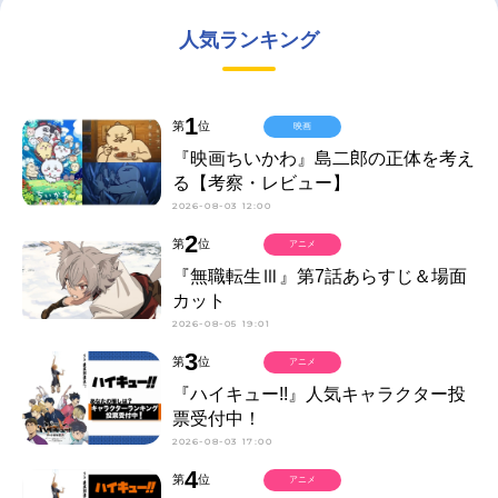
人気ランキング
1
第
位
映画
『映画ちいかわ』島二郎の正体を考え
る【考察・レビュー】
2026-08-03 12:00
2
第
位
アニメ
『無職転生Ⅲ』第7話あらすじ＆場面
カット
2026-08-05 19:01
3
第
位
アニメ
『ハイキュー!!』人気キャラクター投
票受付中！
2026-08-03 17:00
4
第
位
アニメ