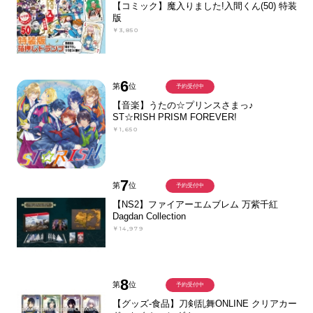
【コミック】魔入りました!入間くん(50) 特装
版
￥3,850
6
第
位
予約受付中
【音楽】うたの☆プリンスさまっ♪
ST☆RISH PRISM FOREVER!
￥1,650
7
第
位
予約受付中
【NS2】ファイアーエムブレム 万紫千紅
Dagdan Collection
￥14,979
8
第
位
予約受付中
【グッズ-食品】刀剣乱舞ONLINE クリアカー