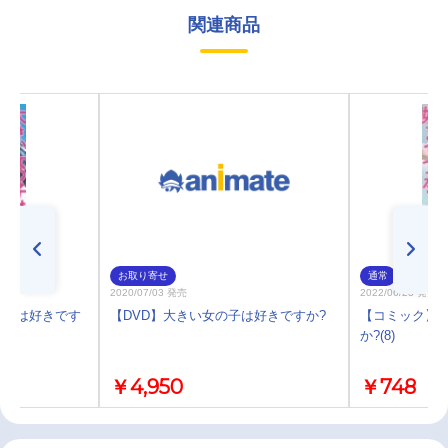
関連商品
お取り寄せ
通常
2020/07/03 発売
2022/06/23 発売
の子は好きです
【DVD】大きい女の子は好きですか?
【コミック】
か?(8)
￥4,950
￥748