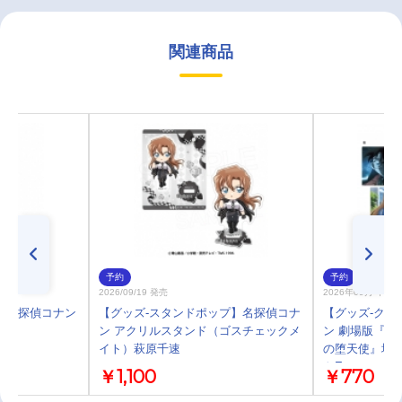
関連商品
予約
予約
2026/09/19 発売
2026年09月 中旬
 名探偵コナン
【グッズ-スタンドポップ】名探偵コナ
【グッズ-クリ
ン アクリルスタンド（ゴスチェックメ
ン 劇場版『名
イト）萩原千速
の堕天使』場
トE
￥1,100
￥770