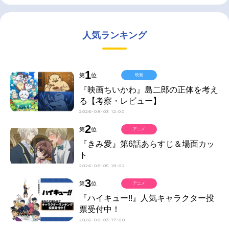
人気ランキング
1
第
位
映画
『映画ちいかわ』島二郎の正体を考え
る【考察・レビュー】
2026-08-03 12:00
2
第
位
アニメ
『きみ愛』第6話あらすじ＆場面カッ
ト
2026-08-05 18:02
3
第
位
アニメ
『ハイキュー!!』人気キャラクター投
票受付中！
2026-08-03 17:00