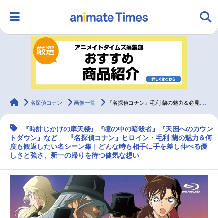
HOME
ランキング
アニメ
声優
ラジオ
みんなの声
グッズ
映画
animateTimes
名探偵コナン
画像一覧
『名探偵コナン』毛利 蘭の魅力＆必見の名シーン集
『時計じかけの摩天楼』『瞳の中の暗殺者』『天国へのカウン
マンガ・ラノベ
ゲーム・アプリ
音楽
コスプレ
トダウン』など──『名探偵コナン』ヒロイン・毛利 蘭の魅力＆何
度も観返したい名シーン集｜どんな時も相手に手を差し伸べる優
しさと強さ、新一の帰りを待つ健気な想い
2.5次元
配信・Vtuber
トレンド
無料マンガ
最新記事一覧
アニメ記事一覧
声優記事一覧