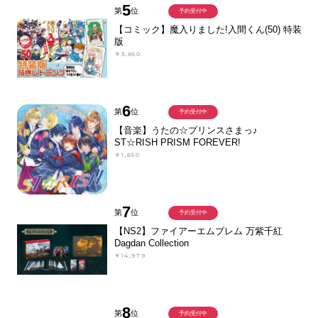
5
第
位
予約受付中
【コミック】魔入りました!入間くん(50) 特装
版
￥3,850
6
第
位
予約受付中
【音楽】うたの☆プリンスさまっ♪
ST☆RISH PRISM FOREVER!
￥1,650
7
第
位
予約受付中
【NS2】ファイアーエムブレム 万紫千紅
Dagdan Collection
￥14,979
8
第
位
予約受付中