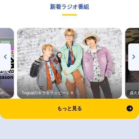
新着ラジオ番組
on
Trignalのキラキラ☆ビートＲ
森久
もっと見る