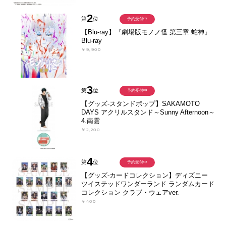
2
第
位
予約受付中
【Blu-ray】『劇場版モノノ怪 第三章 蛇神』
Blu-ray
￥9,900
3
第
位
予約受付中
【グッズ-スタンドポップ】SAKAMOTO
DAYS アクリルスタンド～Sunny Afternoon～
4.南雲
￥2,200
4
第
位
予約受付中
【グッズ-カードコレクション】ディズニー
ツイステッドワンダーランド ランダムカード
コレクション クラブ・ウェアver.
￥400