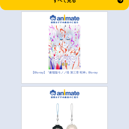
すべて見る
【Blu-ray】『劇場版モノノ怪 第三章 蛇神』Blu-ray