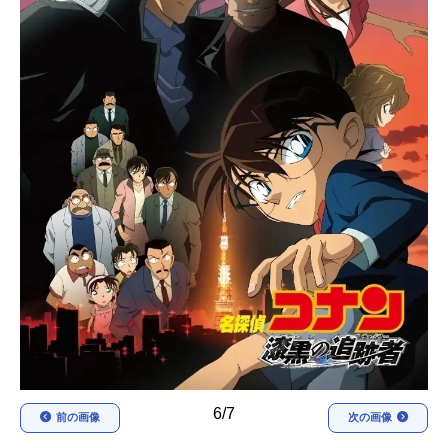
アニメ映画一覧
実写化映画一覧
今期アニメ曜日別一覧
春アニメ
夏アニメ
秋アニメ
冬アニメ
男性声優/女性声優一覧
FOLLOW US
6/7
前の画像
次の画像