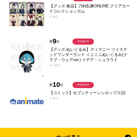
【グッズ-食品】刀剣乱舞ONLINE クリアカー
ドコレクションガム
￥220
9
第
位
予約受付中
【グッズ-ぬいぐるみ】ディズニー ツイステ
ッドワンダーランド ミニミニぬいぐるみ(ク
ラブ・ウェアver.) イデア・シュラウド
￥2,500
10
第
位
予約受付中
【コミック】セブンティーンシロップス(2)
￥924