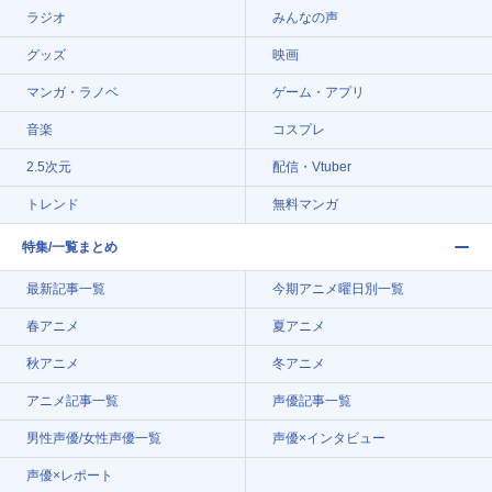
ラジオ
みんなの声
グッズ
映画
マンガ・ラノベ
ゲーム・アプリ
音楽
コスプレ
2.5次元
配信・Vtuber
トレンド
無料マンガ
特集/一覧まとめ
最新記事一覧
今期アニメ曜日別一覧
春アニメ
夏アニメ
秋アニメ
冬アニメ
アニメ記事一覧
声優記事一覧
男性声優/女性声優一覧
声優×インタビュー
声優×レポート