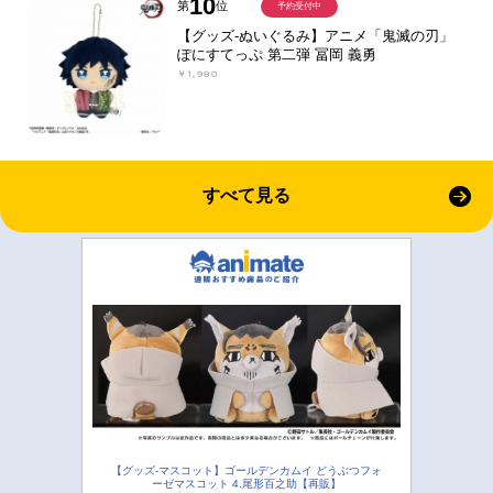
10
第
位
予約受付中
【グッズ-ぬいぐるみ】アニメ「鬼滅の刃」
ぽにすてっぷ 第二弾 冨岡 義勇
￥1,980
すべて見る
【グッズ-マスコット】ゴールデンカムイ どうぶつフォ
ーゼマスコット 4.尾形百之助【再販】