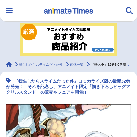
HOME
ランキング
アニメ
声優
ラジオ
みんなの声
グッズ
映画
animateTimes
転生したらスライムだった件
画像一覧
『転スラ』32巻6/9発売、アニメイトでは受注生産商品販売など有
『転生したらスライムだった件』コミカライズ版の最新32巻
マンガ・ラノベ
ゲーム・アプリ
音楽
コスプレ
が発売！ それを記念し、アニメイト限定「描き下ろしビッグア
クリルスタンド」の販売やフェアを開催!!
2.5次元
配信・Vtuber
トレンド
無料マンガ
最新記事一覧
アニメ記事一覧
声優記事一覧