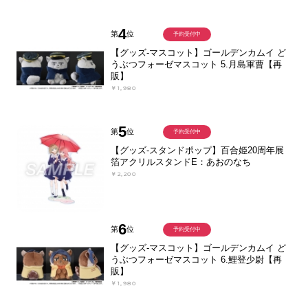
4
第
位
予約受付中
【グッズ-マスコット】ゴールデンカムイ ど
うぶつフォーゼマスコット 5.月島軍曹【再
販】
￥1,980
5
第
位
予約受付中
【グッズ-スタンドポップ】百合姫20周年展
箔アクリルスタンドE：あおのなち
￥2,200
6
第
位
予約受付中
【グッズ-マスコット】ゴールデンカムイ ど
うぶつフォーゼマスコット 6.鯉登少尉【再
販】
￥1,980