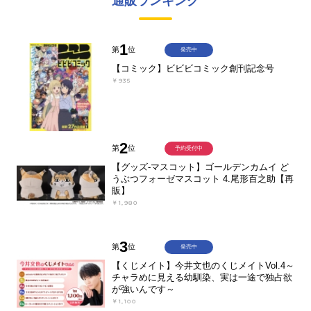
通販ランキング
1
第
位
発売中
【コミック】ビビビコミック創刊記念号
￥935
2
第
位
予約受付中
【グッズ-マスコット】ゴールデンカムイ ど
うぶつフォーゼマスコット 4.尾形百之助【再
販】
￥1,980
3
第
位
発売中
【くじメイト】今井文也のくじメイトVol.4～
チャラめに見える幼馴染、実は一途で独占欲
が強いんです～
￥1,100