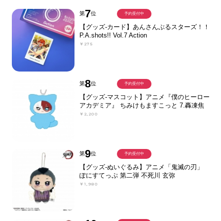
7
第
位
予約受付中
【グッズ-カード】あんさんぶるスターズ！！
P.A.shots!! Vol.7 Action
￥275
8
第
位
予約受付中
【グッズ-マスコット】アニメ『僕のヒーロー
アカデミア』 ちみけもますこっと 7.轟凍焦
￥2,200
9
第
位
予約受付中
【グッズ-ぬいぐるみ】アニメ「鬼滅の刃」
ぽにすてっぷ 第二弾 不死川 玄弥
￥1,980