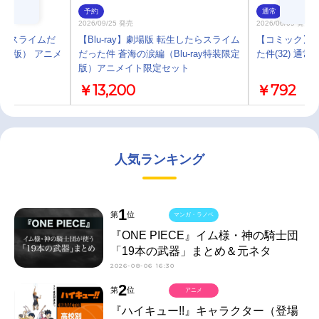
予約
通常
2026/09/25 発売
2026/06/09 発売
したらスライムだ
【Blu-ray】劇場版 転生したらスライム
【コミック】
限定版） アニメ
だった件 蒼海の涙編（Blu-ray特装限定
た件(32) 通常
版）アニメイト限定セット
￥13,200
￥792
人気ランキング
1
第
位
マンガ・ラノベ
『ONE PIECE』イム様・神の騎士団
「19本の武器」まとめ＆元ネタ
2026-08-06 16:30
2
第
位
アニメ
『ハイキュー!!』キャラクター（登場