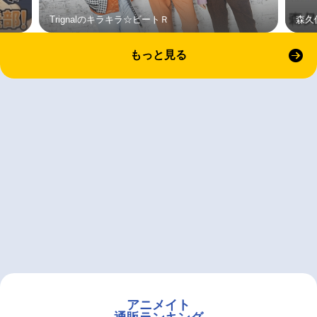
Trignalのキラキラ☆ビートＲ
森久
もっと見る
アニメイト