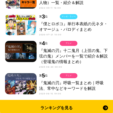
人物）一覧・紹介＆解説
2024-03-11 16:00
3
第
位
マンガ・ラノベ
『僕とロボコ』単行本表紙の元ネタ・
オマージュ・パロディまとめ
2026-07-21 10:00
4
第
位
アニメ
『鬼滅の刃』十二鬼月（上弦の鬼、下
弦の鬼）メンバーを一覧で紹介＆解説
（登場鬼の情報まとめ）
2023-06-20 00:00
5
第
位
アニメ
『鬼滅の刃』呼吸一覧まとめ｜呼吸
法、常中などキーワードを解説
2023-06-15 19:00
ランキングを見る