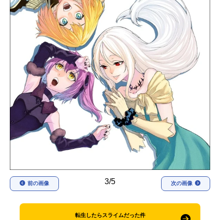
アニメ映画一覧
実写化映画一覧
今期アニメ曜日別一覧
春アニメ
夏アニメ
秋アニメ
冬アニメ
男性声優/女性声優一覧
FOLLOW US
3/5
前の画像
次の画像
転生したらスライムだった件