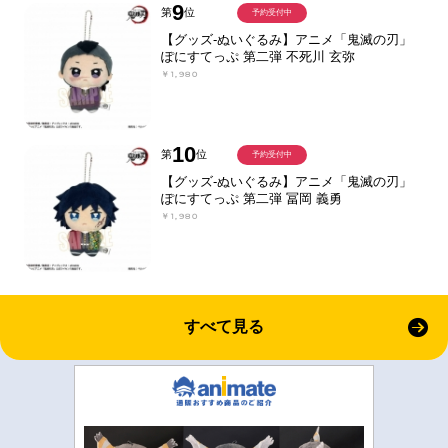
9
第
位
予約受付中
【グッズ-ぬいぐるみ】アニメ「鬼滅の刃」
ぽにすてっぷ 第二弾 不死川 玄弥
￥1,980
10
第
位
予約受付中
【グッズ-ぬいぐるみ】アニメ「鬼滅の刃」
ぽにすてっぷ 第二弾 冨岡 義勇
￥1,980
すべて見る