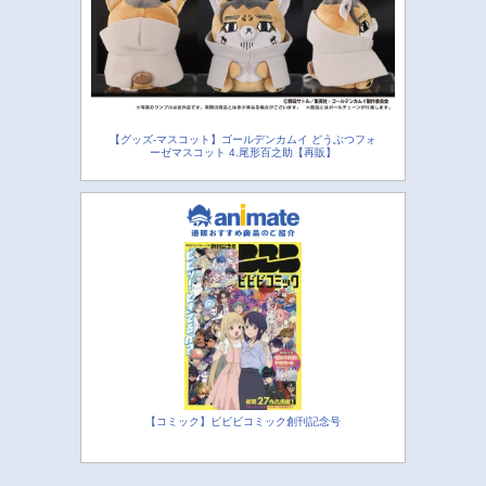
【グッズ-マスコット】ゴールデンカムイ どうぶつフォ
ーゼマスコット 4.尾形百之助【再販】
【コミック】ビビビコミック創刊記念号