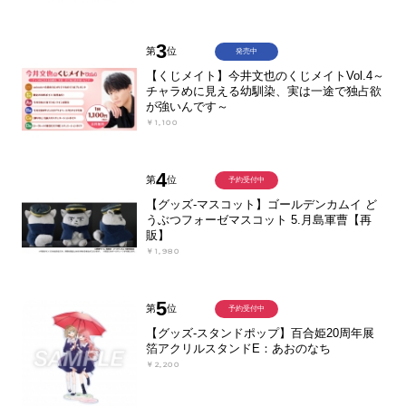
3
第
位
発売中
【くじメイト】今井文也のくじメイトVol.4～
チャラめに見える幼馴染、実は一途で独占欲
が強いんです～
￥1,100
4
第
位
予約受付中
【グッズ-マスコット】ゴールデンカムイ ど
うぶつフォーゼマスコット 5.月島軍曹【再
販】
￥1,980
5
第
位
予約受付中
【グッズ-スタンドポップ】百合姫20周年展
箔アクリルスタンドE：あおのなち
￥2,200