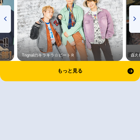
Trignalのキラキラ☆ビートＲ
森久
もっと見る