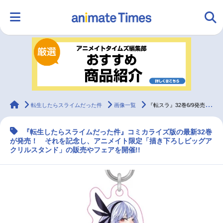
HOME
ランキング
アニメ
声優
ラジオ
みんなの声
グッズ
映画
animateTimes
転生したらスライムだった件
画像一覧
『転スラ』32巻6/9発売、アニメイトでは受注生産商品販売など有
『転生したらスライムだった件』コミカライズ版の最新32巻
マンガ・ラノベ
ゲーム・アプリ
音楽
コスプレ
が発売！ それを記念し、アニメイト限定「描き下ろしビッグア
クリルスタンド」の販売やフェアを開催!!
2.5次元
配信・Vtuber
トレンド
無料マンガ
最新記事一覧
アニメ記事一覧
声優記事一覧