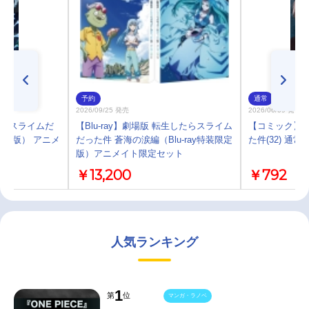
予約
通常
2026/09/25 発売
2026/06/09 発売
したらスライムだ
【Blu-ray】劇場版 転生したらスライム
【コミック】
限定版） アニメ
だった件 蒼海の涙編（Blu-ray特装限定
た件(32) 通常
版）アニメイト限定セット
￥13,200
￥792
人気ランキング
1
第
位
マンガ・ラノベ