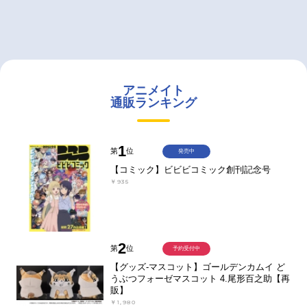
アニメイト
通販ランキング
1
第
位
発売中
【コミック】ビビビコミック創刊記念号
￥935
2
第
位
予約受付中
【グッズ-マスコット】ゴールデンカムイ ど
うぶつフォーゼマスコット 4.尾形百之助【再
販】
￥1,980