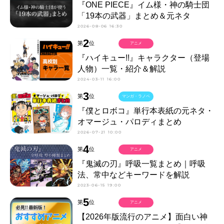
『ONE PIECE』イム様・神の騎士団
「19本の武器」まとめ＆元ネタ
2026-08-06 16:30
2
第
位
アニメ
『ハイキュー!!』キャラクター（登場
人物）一覧・紹介＆解説
2024-03-11 16:00
3
第
位
マンガ・ラノベ
『僕とロボコ』単行本表紙の元ネタ・
オマージュ・パロディまとめ
2026-07-21 10:00
4
第
位
アニメ
『鬼滅の刃』呼吸一覧まとめ｜呼吸
法、常中などキーワードを解説
2023-06-15 19:00
5
第
位
アニメ
【2026年版流行のアニメ】面白い神