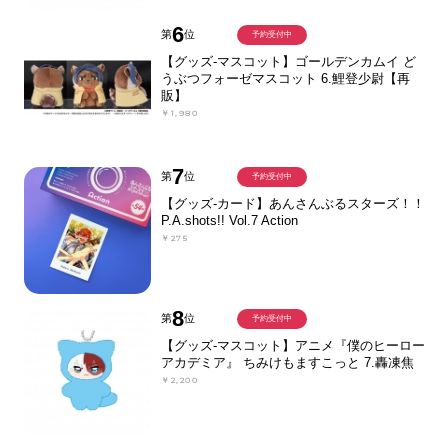
6
第
位
予約受付中
【グッズ-マスコット】ゴールデンカムイ ど
うぶつフォーゼマスコット 6.鯉登少尉【再
販】
￥1,980
7
第
位
予約受付中
【グッズ-カード】あんさんぶるスターズ！！
P.A.shots!! Vol.7 Action
￥275
8
第
位
予約受付中
【グッズ-マスコット】アニメ『僕のヒーロー
アカデミア』 ちみけもますこっと 7.轟凍焦
￥2,200