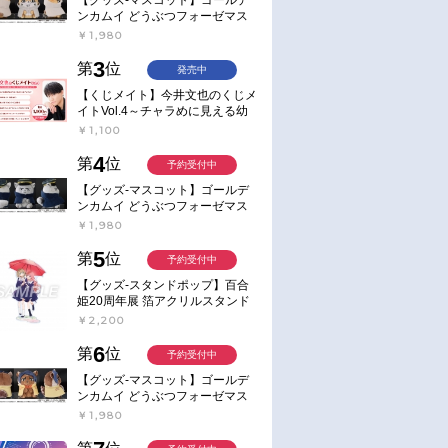
ンカムイ どうぶつフォーゼマス
コット 4.尾形百之助【再販】
￥1,980
3
第
位
発売中
【くじメイト】今井文也のくじメ
イトVol.4～チャラめに見える幼
馴染、実は一途で独占欲が強いん
￥1,100
です～
4
第
位
予約受付中
【グッズ-マスコット】ゴールデ
ンカムイ どうぶつフォーゼマス
コット 5.月島軍曹【再販】
￥1,980
5
第
位
予約受付中
【グッズ-スタンドポップ】百合
姫20周年展 箔アクリルスタンド
E：あおのなち
￥2,200
6
第
位
予約受付中
【グッズ-マスコット】ゴールデ
ンカムイ どうぶつフォーゼマス
コット 6.鯉登少尉【再販】
￥1,980