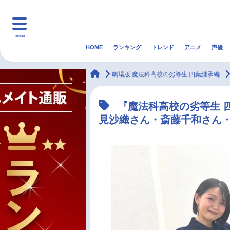
menu
HOME
ランキング
トレンド
アニメ
声優
HOME
ランキング
アニ
animateTimes
劇場版 魔法科高校の劣等生 四葉継承編
マンガ・ラノベ
ゲーム・アプリ
音楽
『魔法科高校の劣等生 
見沙織さん・斎藤千和さん
最新記事一覧
アニメ記事一覧
声優記事一覧