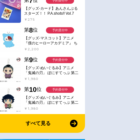
7
第
位
予約受付中
【グッズ-カード】あんさんぶる
スターズ！！ P.A.shots!! Vol.7
Action
￥275
8
第
位
予約受付中
【グッズ-マスコット】アニメ
『僕のヒーローアカデミア』 ち
みけもますこっと 7.轟凍焦
￥2,200
9
第
位
予約受付中
【グッズ-ぬいぐるみ】アニメ
「鬼滅の刃」 ぽにすてっぷ 第二
弾 不死川 玄弥
￥1,980
10
第
位
予約受付中
【グッズ-ぬいぐるみ】アニメ
「鬼滅の刃」 ぽにすてっぷ 第二
弾 冨岡 義勇
￥1,980
すべて見る