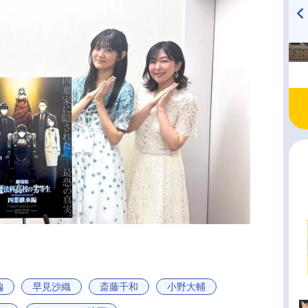
TVアニメ『戦隊大失格』
ハイキュー!! 烏野高校放送部!
radio 大直会 2nd season
編
早見沙織
斎藤千和
小野大輔