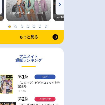
Trignalのキラキラ☆ビートＲ
森久保祥太郎×浪川大輔 つま
みは塩だけ
もっと見る
アニメイト
通販ランキング
1
第
位
発売中
【コミック】ビビビコミック創刊
記念号
￥935
2
第
位
予約受付中
【グッズ-マスコット】ゴールデ