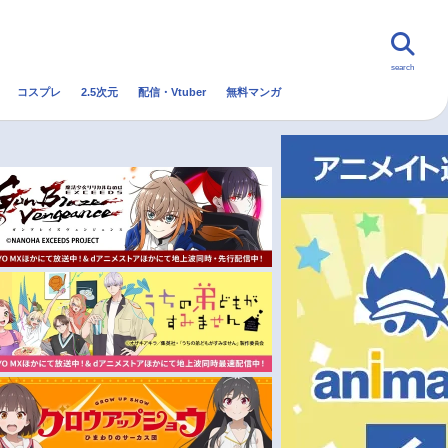
search
コスプレ
2.5次元
配信・Vtuber
無料マンガ
んなの声
グッズ
映画
！
・Vtuber
トレンド
無料マンガ
秋アニメ
冬アニメ