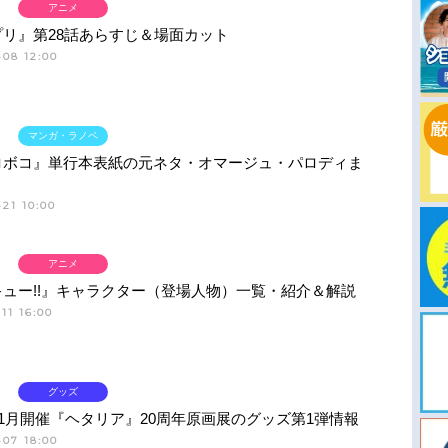
アニメ
プリ』第28話あらすじ＆場面カット
-08 12:00
マンガ・ラノベ
ロボコ』単行本表紙の元ネタ・オマージュ・パロディま
21 10:00
アニメ
ュー!!』キャラクター（登場人物）一覧・紹介＆解説
11 16:00
グッズ
11月開催『ヘタリア』20周年原画展のグッズ第1弾情報
-07 18:00