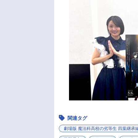
関連タグ
劇場版 魔法科高校の劣等生 四葉継承