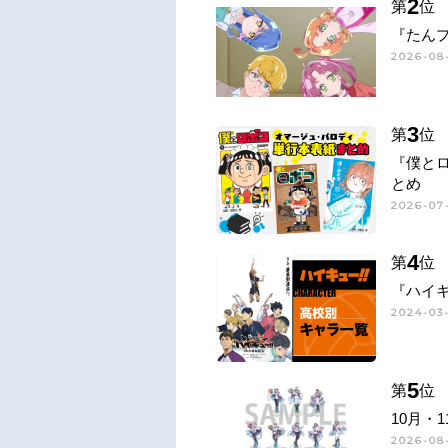
2
第
位
『たん
2026-08
3
第
位
『僕と
とめ
2026-07-
4
第
位
『ハイキ
2024-03-
5
第
位
10月・
2026-08