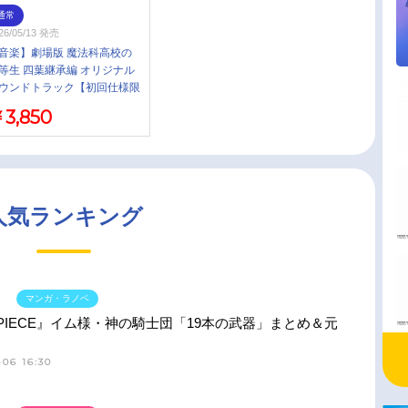
通常
26/05/13 発売
音楽】劇場版 魔法科高校の
等生 四葉継承編 オリジナル
ウンドトラック【初回仕様限
盤】
3,850
人気ランキング
マンガ・ラノベ
 PIECE』イム様・神の騎士団「19本の武器」まとめ＆元
06 16:30