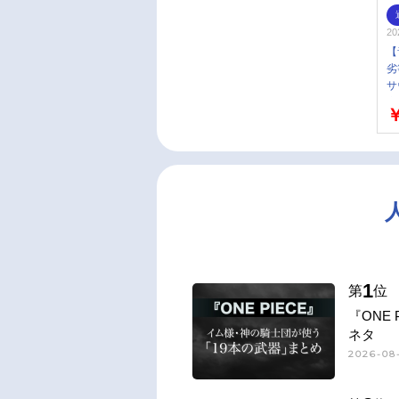
20
【
劣
サ
定
￥
1
第
位
『ONE
ネタ
2026-08-