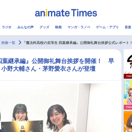
ラジオ
みんなの声
グッズ
映画
マンガ・ラノベ
ゲーム・アプリ
音楽
メ
声優
ラジオ
み
画像一覧
『魔法科高校の劣等生 四葉継承編』公開御礼舞台挨拶公式レポート
コスプレ
2.5次元
配信
四葉継承編』公開御礼舞台挨拶を開催！ 早
・小野大輔さん・茅野愛衣さんが登壇
アニメ映画一覧
今期アニメ曜日別一覧
実写化映画一覧
春アニメ
男性声優/女性声優一覧
夏アニメ
FOLLOW US