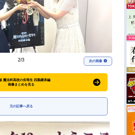
2/3
次の画像
版 魔法科高校の劣等生 四葉継承編
画像まとめを見る
元の記事へ戻る