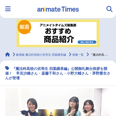
HOME
ランキング
アニメ
声優
ラジオ
みんなの声
グッズ
映画
animateTimes
劇場版 魔法科高校の劣等生 四葉継承編
画像一覧
『魔法科高校の劣等生 四葉継承編』公開御礼舞台挨拶公式レポート！
『魔法科高校の劣等生 四葉継承編』公開御礼舞台挨拶を開
マンガ・ラノベ
ゲーム・アプリ
音楽
コスプレ
催！ 早見沙織さん・斎藤千和さん・小野大輔さん・茅野愛衣さ
んが登壇
2.5次元
配信・Vtuber
トレンド
無料マンガ
最新記事一覧
アニメ記事一覧
声優記事一覧