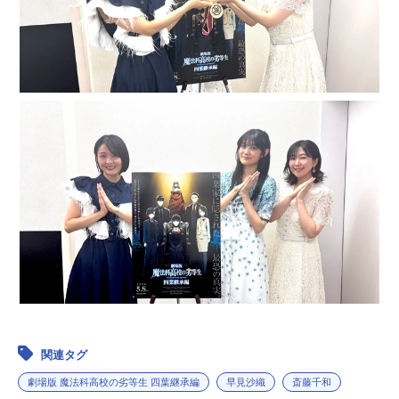
関連タグ
劇場版 魔法科高校の劣等生 四葉継承編
早見沙織
斎藤千和