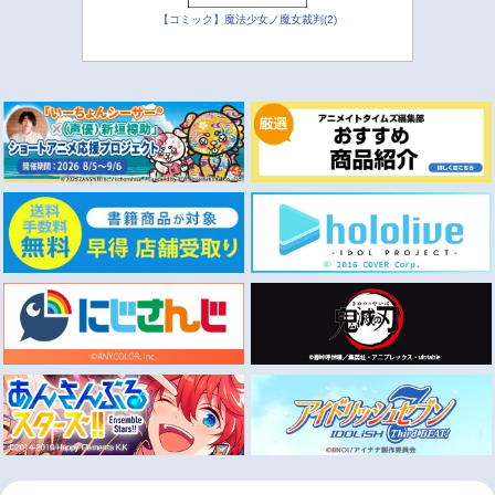
【コミック】魔法少女ノ魔女裁判(2)