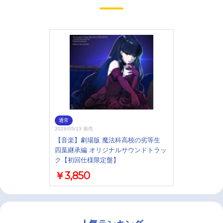
通常
2026/05/13 発売
【音楽】劇場版 魔法科高校の劣等生
四葉継承編 オリジナルサウンドトラッ
ク【初回仕様限定盤】
￥3,850