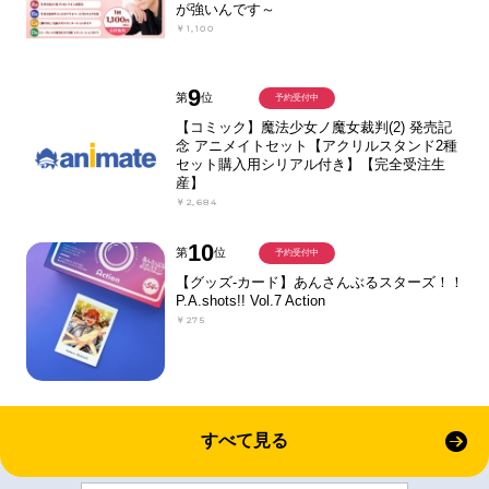
が強いんです～
￥1,100
9
第
位
予約受付中
【コミック】魔法少女ノ魔女裁判(2) 発売記
念 アニメイトセット【アクリルスタンド2種
セット購入用シリアル付き】【完全受注生
産】
￥2,684
10
第
位
予約受付中
【グッズ-カード】あんさんぶるスターズ！！
P.A.shots!! Vol.7 Action
￥275
すべて見る