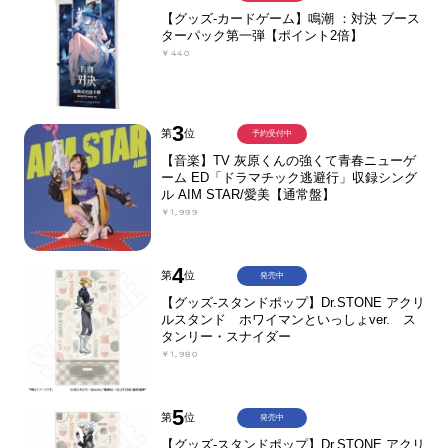
【グッズ-カードゲーム】鳴潮 ：対決 ブース
ターパック第一弾【ポイント2倍】
￥440
3
第
位
予約受付中
【音楽】TV 灰原くんの強くて青春ニューゲ
ーム ED「ドラマチック逃避行」収録シング
ル AIM STAR/愛美【通常盤】
￥1,999
4
第
位
発売中
【グッズ-スタンドポップ】Dr.STONE アクリ
ルスタンド ホワイマンといっしょver. ス
タンリー・スナイダー
￥1,980
5
第
位
発売中
【グッズ-スタンドポップ】Dr.STONE アクリ