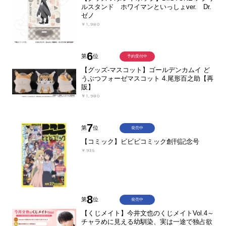
ルスタンド ホワイマンといっしょver. Dr.
ゼノ
￥1,980
6
第
位
予約受付中
【グッズ-マスコット】ゴールデンカムイ ど
うぶつフォーゼマスコット 4.尾形百之助【再
販】
￥1,980
7
第
位
発売中
【コミック】ビビビコミック創刊記念号
￥935
8
第
位
発売中
【くじメイト】今井文也のくじメイトVol.4～
チャラめに見える幼馴染、実は一途で独占欲