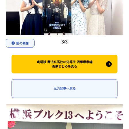
アニメ映画一覧
実写化映画一覧
今期アニメ曜日別一覧
春アニメ
夏アニメ
3/3
前の画像
秋アニメ
冬アニメ
男性声優/女性声優一覧
劇場版 魔法科高校の劣等生 四葉継承編
画像まとめを見る
FOLLOW US
元の記事へ戻る