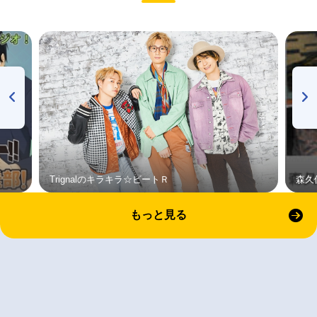
Trignalのキラキラ☆ビートＲ
森久
もっと見る