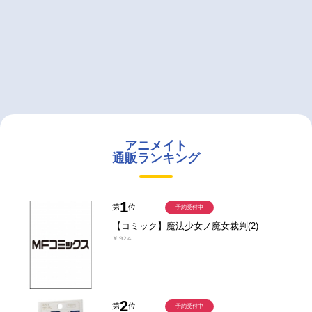
アニメイト
通販ランキング
1
第
位
予約受付中
【コミック】魔法少女ノ魔女裁判(2)
￥924
2
第
位
予約受付中