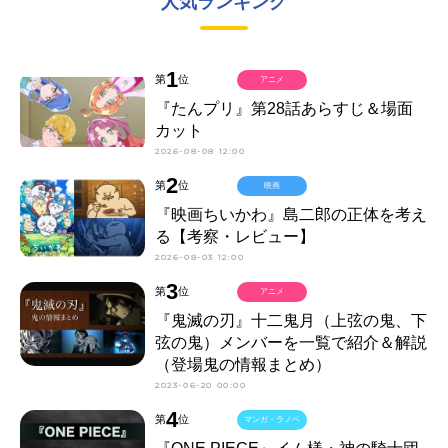
人気ランキング
1
第
位
アニメ
『たんプリ』第28話あらすじ＆場面
カット
2026-08-08 12:00
2
第
位
映画
『映画ちいかわ』島二郎の正体を考え
る【考察・レビュー】
2026-08-03 12:00
3
第
位
アニメ
『鬼滅の刃』十二鬼月（上弦の鬼、下
弦の鬼）メンバーを一覧で紹介＆解説
（登場鬼の情報まとめ）
2023-06-20 00:00
4
第
位
マンガ・ラノベ