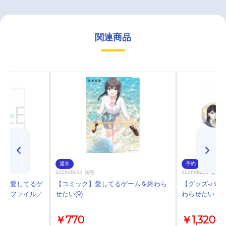
関連商品
通常
予約
2026/06/11 発売
2026/08/21 発売
ル】愛してるゲ
【コミック】愛してるゲームを終わら
【グッズ-バッ
リアファイル／
せたい(9)
わらせたい 缶
￥770
￥1,320