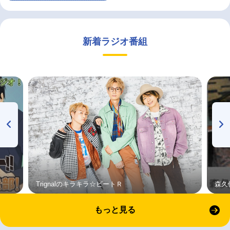
新着ラジオ番組
Trignalのキラキラ☆ビートＲ
森久
もっと見る