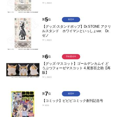
￥1,980
5
第
位
発売中
【グッズ-スタンドポップ】Dr.STONE アクリ
ルスタンド ホワイマンといっしょver. Dr.
ゼノ
￥1,980
6
第
位
予約受付中
【グッズ-マスコット】ゴールデンカムイ ど
うぶつフォーゼマスコット 4.尾形百之助【再
販】
￥1,980
7
第
位
発売中
【コミック】ビビビコミック創刊記念号
￥935