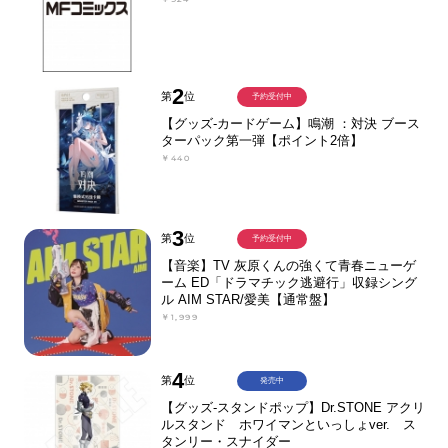
2
第
位
予約受付中
【グッズ-カードゲーム】鳴潮 ：対決 ブース
ターパック第一弾【ポイント2倍】
￥440
3
第
位
予約受付中
【音楽】TV 灰原くんの強くて青春ニューゲ
ーム ED「ドラマチック逃避行」収録シング
ル AIM STAR/愛美【通常盤】
￥1,999
4
第
位
発売中
【グッズ-スタンドポップ】Dr.STONE アクリ
ルスタンド ホワイマンといっしょver. ス
タンリー・スナイダー