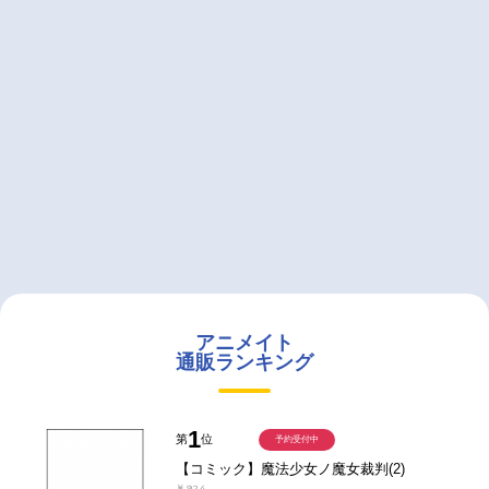
アニメイト
通販ランキング
1
第
位
予約受付中
【コミック】魔法少女ノ魔女裁判(2)
￥924