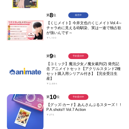
8
第
位
発売中
【くじメイト】今井文也のくじメイトVol.4～
チャラめに見える幼馴染、実は一途で独占欲
が強いんです～
￥1,100
9
第
位
予約受付中
【コミック】魔法少女ノ魔女裁判(2) 発売記
念 アニメイトセット【アクリルスタンド2種
セット購入用シリアル付き】【完全受注生
産】
￥2,684
10
第
位
予約受付中
【グッズ-カード】あんさんぶるスターズ！！
P.A.shots!! Vol.7 Action
￥275