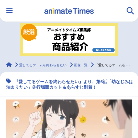
HOME
ランキング
アニメ
声優
ラジオ
みんなの声
グッズ
映画
animateTimes
愛してるゲームを終わらせたい
画像一覧
『愛してるゲームを終わらせたい』第6話先行場面カット＆あらすじ
『愛してるゲームを終わらせたい』より、第6話「幼なじみは
マンガ・ラノベ
ゲーム・アプリ
音楽
コスプレ
泊まりたい」先行場面カット＆あらすじ到着！
2.5次元
配信・Vtuber
トレンド
無料マンガ
最新記事一覧
アニメ記事一覧
声優記事一覧