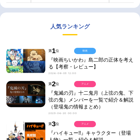
人気ランキング
1
第
位
映画
『映画ちいかわ』島二郎の正体を考え
る【考察・レビュー】
2026-08-03 12:00
2
第
位
アニメ
『鬼滅の刃』十二鬼月（上弦の鬼、下
弦の鬼）メンバーを一覧で紹介＆解説
（登場鬼の情報まとめ）
2023-06-20 00:00
3
第
位
アニメ
『ハイキュー!!』キャラクター（登場
人物）一覧・紹介＆解説