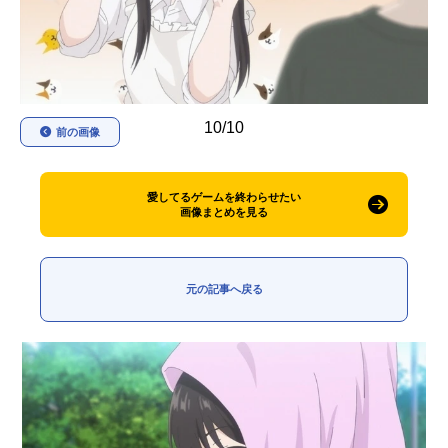
アニメ映画一覧
実写化映画一覧
今期アニメ曜日別一覧
春アニメ
夏アニメ
10/10
前の画像
秋アニメ
冬アニメ
愛してるゲームを終わらせたい
男性声優/女性声優一覧
画像まとめを見る
FOLLOW US
元の記事へ戻る