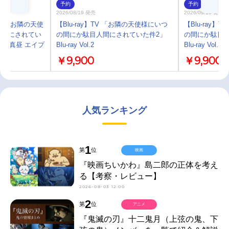
予約
予約
2026/08/19 発売
2026/09/16 発売
ル】お隣の天使
【Blu-ray】TV 「お隣の天使様にいつ
【Blu-ray
人間にされてい
の間にか駄目人間にされていた件2」
の間にか駄目
椎名真昼 エイプ
Blu-ray Vol.2
Blu-ray Vol.3
￥9,900
￥9,900
人気ランキング
1
第
位
映画
『映画ちいかわ』島二郎の正体を考え
る【考察・レビュー】
2026-08-03 12:00
2
第
位
アニメ
『鬼滅の刃』十二鬼月（上弦の鬼、下