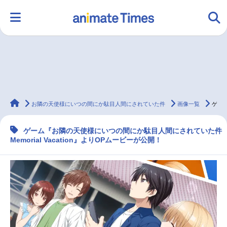
HOME
ランキング
アニメ
声優
animateTimes
ラジオ
みんなの声
グッズ
映画
お隣の天使様にいつの間にか駄目人間にされていた件
画像一覧
ゲーム『お隣の天使様』よりOP動画が解禁！
ゲーム『お隣の天使様にいつの間にか駄目人間にされていた件
Memorial Vacation』よりOPムービーが公開！
マンガ・ラノベ
ゲーム・アプリ
音楽
コスプレ
2.5次元
配信・Vtuber
トレンド
無料マンガ
最新記事一覧
アニメ記事一覧
声優記事一覧