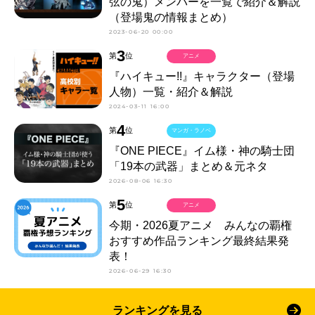
弦の鬼）メンバーを一覧で紹介＆解説
（登場鬼の情報まとめ）
2023-06-20 00:00
3
第
位
アニメ
『ハイキュー!!』キャラクター（登場
人物）一覧・紹介＆解説
2024-03-11 16:00
4
第
位
マンガ・ラノベ
『ONE PIECE』イム様・神の騎士団
「19本の武器」まとめ＆元ネタ
2026-08-06 16:30
5
第
位
アニメ
今期・2026夏アニメ みんなの覇権
おすすめ作品ランキング最終結果発
表！
2026-06-29 16:30
ランキングを見る