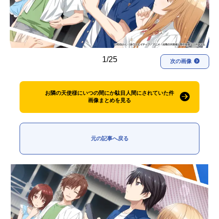
アニメ映画一覧
実写化映画一覧
今期アニメ曜日別一覧
1/25
春アニメ
夏アニメ
次の画像
秋アニメ
冬アニメ
お隣の天使様にいつの間にか駄目人間にされていた件
男性声優/女性声優一覧
画像まとめを見る
FOLLOW US
元の記事へ戻る