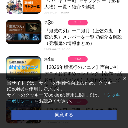
『ハイキュー!!』キャラクター（登場
人物）一覧・紹介＆解説
2024-03-11 16:00
3
第
位
アニメ
『鬼滅の刃』十二鬼月（上弦の鬼、下
弦の鬼）メンバーを一覧で紹介＆解説
（登場鬼の情報まとめ）
2023-06-20 00:00
4
第
位
アニメ
【2026年版流行のアニメ】面白い神
アニメおすすめランキング【名作・話
×
題作】｜ジャンル別人気作品をピック
当サイトでは、サイトの利便性向上のため、クッキー
アップ
(Cookie)を使用しています。
2026-08-02 00:00
サイトのクッキー(Cookie)の使用に関しては、
「クッキ
5
ーポリシー」
をお読みください。
第
位
アニメ
『鬼滅の刃』呼吸一覧まとめ｜呼吸
同意する
法、常中などキーワードを解説
2023-06-15 19:00