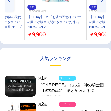
予約
予約
2026/08/19 発売
2026/09/16 発売
ル】お隣の天使
【Blu-ray】TV 「お隣の天使様にいつ
【Blu-ray
人間にされてい
の間にか駄目人間にされていた件2」
の間にか駄目
椎名真昼 エイプ
Blu-ray Vol.2
Blu-ray Vol.3
￥9,900
￥9,900
人気ランキング
1
第
位
マンガ・ラノベ
『ONE PIECE』イム様・神の騎士団
「19本の武器」まとめ＆元ネタ
2026-08-06 16:30
2
第
位
アニメ