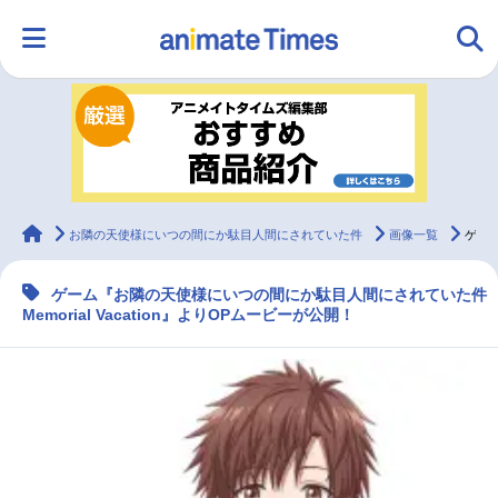
HOME
ランキング
アニメ
声優
ラジオ
みんなの声
グッズ
映画
animateTimes
お隣の天使様にいつの間にか駄目人間にされていた件
画像一覧
ゲーム『お隣の天使様』よりOP動画が解禁！
ゲーム『お隣の天使様にいつの間にか駄目人間にされていた件
マンガ・ラノベ
ゲーム・アプリ
音楽
コスプレ
Memorial Vacation』よりOPムービーが公開！
2.5次元
配信・Vtuber
トレンド
無料マンガ
最新記事一覧
アニメ記事一覧
声優記事一覧