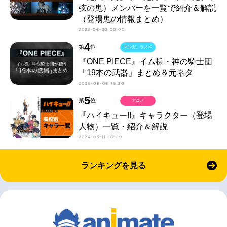
弦の鬼）メンバーを一覧で紹介＆解説
（登場鬼の情報まとめ）
2023-06-20 00:00
4
第
位
マンガ・ラノベ
『ONE PIECE』イム様・神の騎士団
「19本の武器」まとめ＆元ネタ
2026-08-06 16:30
5
第
位
アニメ
『ハイキュー!!』キャラクター（登場
人物）一覧・紹介＆解説
2024-03-11 16:00
ランキングを見る