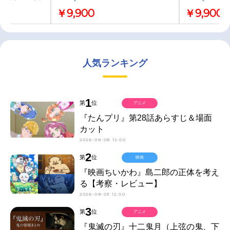
￥9,900
￥9,900
人気ランキング
1
第
位
アニメ
『たんプリ』第28話あらすじ＆場面
カット
2026-08-08 12:00
2
第
位
映画
『映画ちいかわ』島二郎の正体を考え
る【考察・レビュー】
2026-08-03 12:00
3
第
位
アニメ
『鬼滅の刃』十二鬼月（上弦の鬼、下