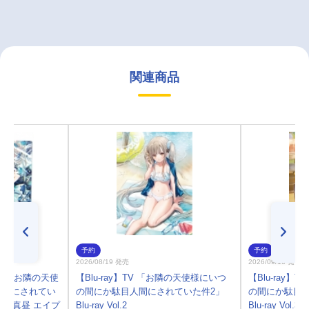
関連商品
予約
予約
2026/08/19 発売
2026/09/16 発売
ル】お隣の天使
【Blu-ray】TV 「お隣の天使様にいつ
【Blu-ray
人間にされてい
の間にか駄目人間にされていた件2」
の間にか駄目
椎名真昼 エイプ
Blu-ray Vol.2
Blu-ray Vol.3