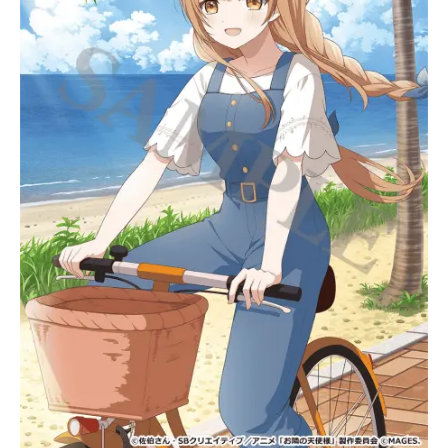
アニメ映画一覧
実写化映画一覧
今期アニメ曜日別一覧
春アニメ
夏アニメ
秋アニメ
冬アニメ
男性声優/女性声優一覧
FOLLOW US