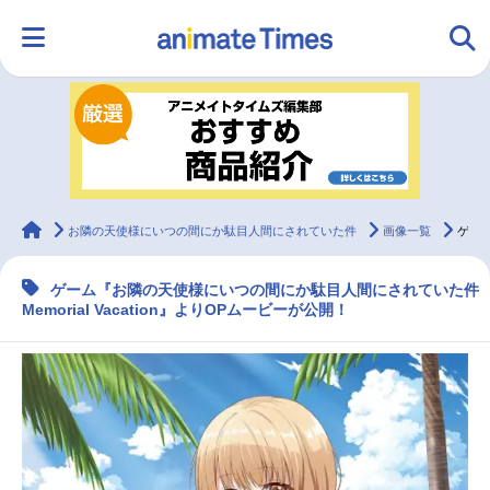
HOME
ランキング
アニメ
声優
ラジオ
みんなの声
グッズ
映画
animateTimes
お隣の天使様にいつの間にか駄目人間にされていた件
画像一覧
ゲーム『お隣の天使様』よりOP動画が解禁！
ゲーム『お隣の天使様にいつの間にか駄目人間にされていた件
マンガ・ラノベ
ゲーム・アプリ
音楽
コスプレ
Memorial Vacation』よりOPムービーが公開！
2.5次元
配信・Vtuber
トレンド
無料マンガ
最新記事一覧
アニメ記事一覧
声優記事一覧