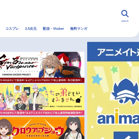
search
コスプレ
2.5次元
配信・Vtuber
無料マンガ
んなの声
グッズ
映画
・Vtuber
トレンド
無料マンガ
秋アニメ
冬アニメ