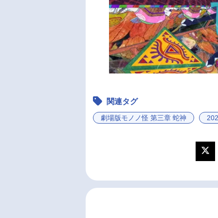
関連タグ
劇場版モノノ怪 第三章 蛇神
20