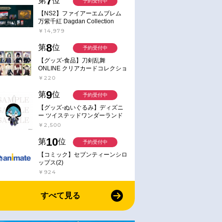
7
第
位
予約受付中
【NS2】ファイアーエムブレム
万紫千紅 Dagdan Collection
￥14,979
8
第
位
予約受付中
【グッズ-食品】刀剣乱舞
ONLINE クリアカードコレクショ
ンガム
￥220
9
第
位
予約受付中
【グッズ-ぬいぐるみ】ディズニ
ー ツイステッドワンダーランド
ミニミニぬいぐるみ(クラブ・ウ
￥2,500
ェアver.) イデア・シュラウド
10
第
位
予約受付中
【コミック】セブンティーンシロ
ップス(2)
￥924
すべて見る