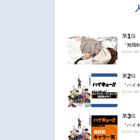
1
第
位
『無職
2026-08-
2
第
位
『ハイキ
2026-08-
3
第
位
『ハイキ
2024-03-