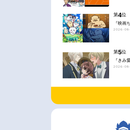
4
第
位
『映画
2026-08-
5
第
位
『きみ
2026-08-