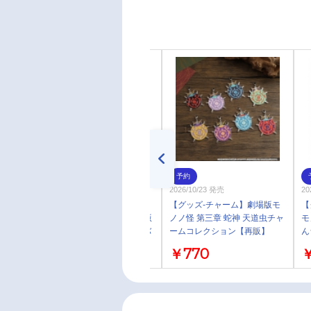
予約
予約
2026年09月 中旬 発売予定
2026/10/23 発売
20
【グッズ-化粧雑貨】『劇場版
【グッズ-チャーム】劇場版モ
【
モノノ怪 第三章 蛇神』 劇場版
ノノ怪 第三章 蛇神 天道虫チャ
モ
モノノ怪×kyo・miori リップバ
ームコレクション【再販】
ん
ーム【再販】
￥1,980
￥770