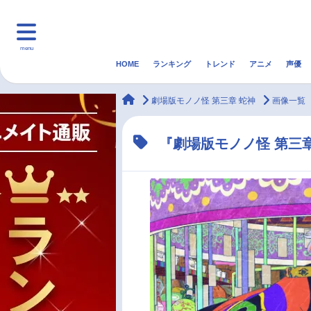
menu
HOME
ランキング
トレンド
アニメ
声優
HOME
ランキング
アニ
animateTimes
劇場版モノノ怪 第三章 蛇神
画像一覧
マンガ・ラノベ
ゲーム・アプリ
音楽
『劇場版モノノ怪 第三
最新記事一覧
アニメ記事一覧
声優記事一覧