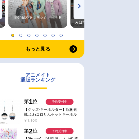
Trignalのキラキラ☆ビートＲ
森久保祥太郎×浪川大輔 つま
みは塩だけ
もっと見る
アニメイト
予約
予約
通販ランキング
旬 発売予定
2026/10/23 発売
2026/10/23 発売
雑貨】『劇場版
【グッズ-チャーム】劇場版モ
【グッズ-マスコット】劇場
章 蛇神』 劇場版
ノノ怪 第三章 蛇神 天道虫チャ
モノノ怪 第三章 蛇神 百目
1
第
位
予約受付中
miori リップバ
ームコレクション【再販】
んラバーマスコット【再販
【グッズ-キーホルダー】呪術廻
￥770
￥990
戦 ふわコロりんセットキーホル
ダー【アニメイト特典付】
￥1,100
2
第
位
予約受付中
【Blu-ray】『劇場版モノノ怪 第