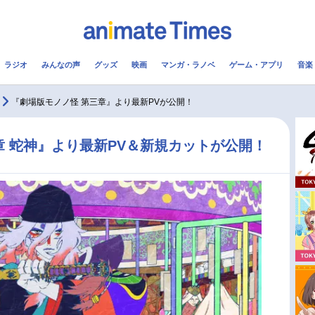
ラジオ
みんなの声
グッズ
映画
マンガ・ラノベ
ゲーム・アプリ
音楽
メ
声優
ラジオ
み
『劇場版モノノ怪 第三章』より最新PVが公開！
コスプレ
2.5次元
配信
章 蛇神』より最新PV＆新規カットが公開！
アニメ映画一覧
今期アニメ曜日別一覧
実写化映画一覧
春アニメ
男性声優/女性声優一覧
夏アニメ
FOLLOW US