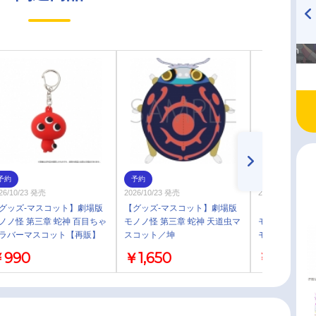
高橋美紀のおんぷの気持ち
TVアニメ『戦隊大失格』
♪ in アニメイトタイムズ
radio 大直会 2nd season
予約
予約
予約
26/10/23 発売
2026/10/23 発売
2026年09月 中
グッズ-マスコット】劇場版
【グッズ-マスコット】劇場版
【グッズ-化粧
ノノ怪 第三章 蛇神 百目ちゃ
モノノ怪 第三章 蛇神 天道虫マ
モノノ怪 第三
ラバーマスコット【再販】
スコット／坤
モノノ怪×kyo・
ーム【再販】
￥990
￥1,650
￥1,980