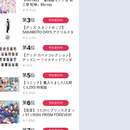
三章 蛇神』Blu-ray
￥9,900
3
第
位
予約受付中
【グッズ-スタンドポップ】
SAKAMOTO DAYS アクリルスタ
ンド～Sunny Afternoon～ 4.南雲
￥2,200
4
第
位
予約受付中
【グッズ-カードコレクション】
ディズニー ツイステッドワンダ
ーランド ランダムカードコレク
￥400
ション クラブ・ウェアver.
5
第
位
予約受付中
【コミック】魔入りました!入間
くん(50) 特装版
￥3,850
6
第
位
予約受付中
【音楽】うたの☆プリンスさまっ
♪ ST☆RISH PRISM FOREVER!
￥1,650