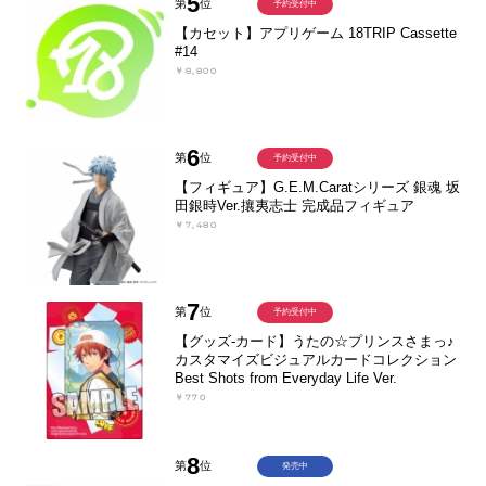
5
第
位
予約受付中
【カセット】アプリゲーム 18TRIP Cassette
#14
￥8,800
6
第
位
予約受付中
【フィギュア】G.E.M.Caratシリーズ 銀魂 坂
田銀時Ver.攘夷志士 完成品フィギュア
￥7,480
7
第
位
予約受付中
【グッズ-カード】うたの☆プリンスさまっ♪
カスタマイズビジュアルカードコレクション
Best Shots from Everyday Life Ver.
￥770
8
第
位
発売中