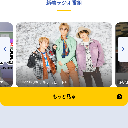
新着ラジオ番組
on
Trignalのキラキラ☆ビートＲ
森久
もっと見る