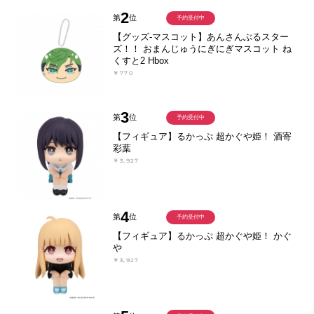
2
第
位
予約受付中
【グッズ-マスコット】あんさんぶるスター
ズ！！ おまんじゅうにぎにぎマスコット ね
くすと2 Hbox
￥770
3
第
位
予約受付中
【フィギュア】るかっぷ 超かぐや姫！ 酒寄
彩葉
￥3,927
4
第
位
予約受付中
【フィギュア】るかっぷ 超かぐや姫！ かぐ
や
￥3,927