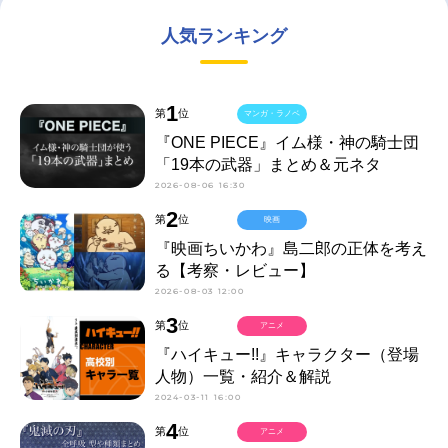
人気ランキング
1
第
位
マンガ・ラノベ
『ONE PIECE』イム様・神の騎士団
「19本の武器」まとめ＆元ネタ
2026-08-06 16:30
2
第
位
映画
『映画ちいかわ』島二郎の正体を考え
る【考察・レビュー】
2026-08-03 12:00
3
第
位
アニメ
『ハイキュー!!』キャラクター（登場
人物）一覧・紹介＆解説
2024-03-11 16:00
4
第
位
アニメ