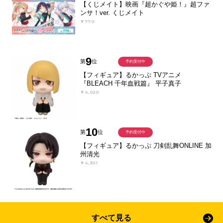
【くじメイト】映画『超かぐや姫！』超ファ
ンサ！ver. くじメイト
￥770
9
第
位
予約受付中
【フィギュア】るかっぷ TVアニメ
『BLEACH 千年血戦篇』 平子真子
￥4,020
10
第
位
予約受付中
【フィギュア】るかっぷ 刀剣乱舞ONLINE 加
州清光
￥4,301
すべて見る