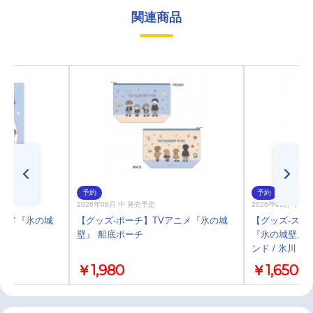
関連商品
予約
予約
2026年09月 中 発売予定
2026年09月 中 
アニメ『氷の城
【グッズ-ポーチ】TVアニメ『氷の城
【グッズ-スタ
壁』 船底ポーチ
『氷の城壁』 
ンド / 氷川 小
￥1,980
￥1,650