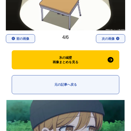
アニメ映画一覧
実写化映画一覧
今期アニメ曜日別一覧
春アニメ
夏アニメ
4/6
前の画像
次の画像
秋アニメ
冬アニメ
氷の城壁
男性声優/女性声優一覧
画像まとめを見る
FOLLOW US
元の記事へ戻る