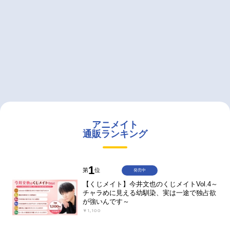
アニメイト
通販ランキング
1
第
位
発売中
【くじメイト】今井文也のくじメイトVol.4～
チャラめに見える幼馴染、実は一途で独占欲
が強いんです～
￥1,100