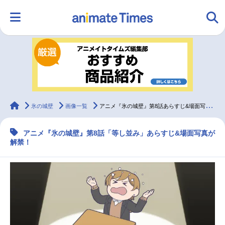
HOME
ランキング
アニメ
声優
ラジオ
みんなの声
グッズ
映画
animateTimes
氷の城壁
画像一覧
アニメ『氷の城壁』第8話あらすじ&場面写真が解禁
アニメ『氷の城壁』第8話「等し並み」あらすじ&場面写真が
マンガ・ラノベ
ゲーム・アプリ
音楽
コスプレ
解禁！
2.5次元
配信・Vtuber
トレンド
無料マンガ
最新記事一覧
アニメ記事一覧
声優記事一覧