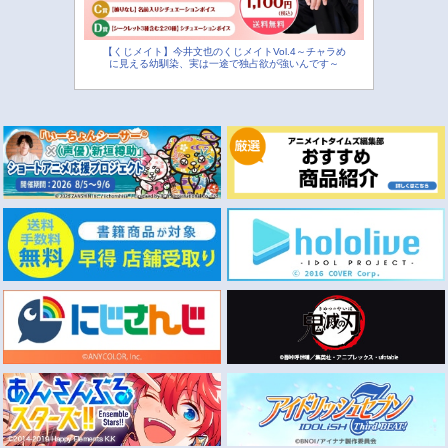
【くじメイト】今井文也のくじメイトVol.4～チャラめ
に見える幼馴染、実は一途で独占欲が強いんです～