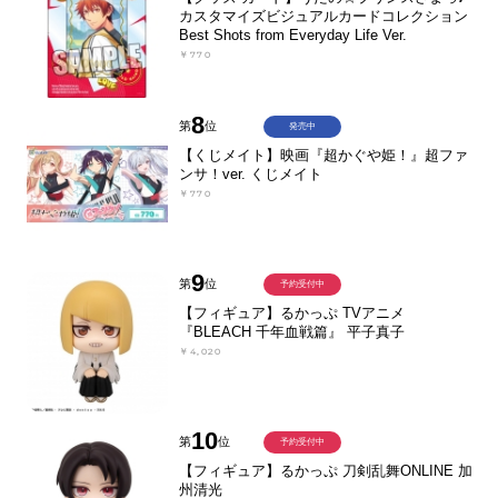
カスタマイズビジュアルカードコレクション
Best Shots from Everyday Life Ver.
￥770
8
第
位
発売中
【くじメイト】映画『超かぐや姫！』超ファ
ンサ！ver. くじメイト
￥770
9
第
位
予約受付中
【フィギュア】るかっぷ TVアニメ
『BLEACH 千年血戦篇』 平子真子
￥4,020
10
第
位
予約受付中
【フィギュア】るかっぷ 刀剣乱舞ONLINE 加
州清光