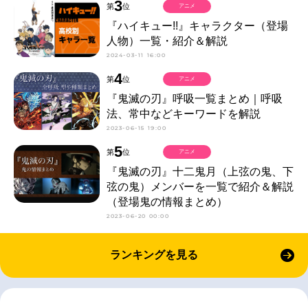
3
第
位
アニメ
『ハイキュー!!』キャラクター（登場
人物）一覧・紹介＆解説
2024-03-11 16:00
4
第
位
アニメ
『鬼滅の刃』呼吸一覧まとめ｜呼吸
法、常中などキーワードを解説
2023-06-15 19:00
5
第
位
アニメ
『鬼滅の刃』十二鬼月（上弦の鬼、下
弦の鬼）メンバーを一覧で紹介＆解説
（登場鬼の情報まとめ）
2023-06-20 00:00
ランキングを見る