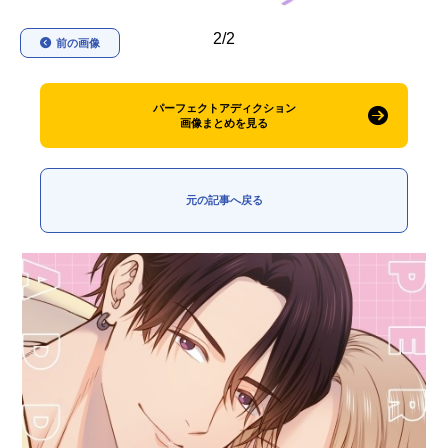
アニメ映画一覧
実写化映画一覧
2/2
前の画像
今期アニメ曜日別一覧
パーフェクトアディクション
春アニメ
夏アニメ
画像まとめを見る
秋アニメ
冬アニメ
元の記事へ戻る
男性声優/女性声優一覧
FOLLOW US