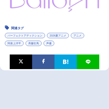
関連タグ
パーフェクトアディクション
2026夏アニメ
アニメ
阿座上洋平
斉藤壮馬
声優