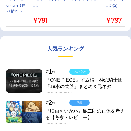
Premium【描
ョン
ョン(2)
ット+描き下
￥781
￥797
人気ランキング
1
第
位
マンガ・ラノベ
『ONE PIECE』イム様・神の騎士団
「19本の武器」まとめ＆元ネタ
2026-08-06 16:30
2
第
位
映画
『映画ちいかわ』島二郎の正体を考え
る【考察・レビュー】
2026-08-03 12:00