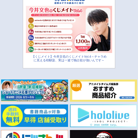
【くじメイト】今井文也のくじメイトVol.4～チャラめ
に見える幼馴染、実は一途で独占欲が強いんです～