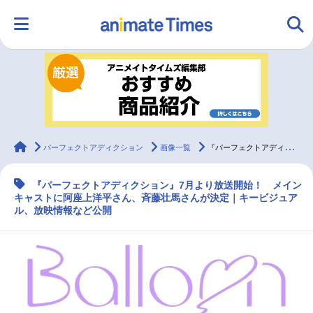
HOME
ランキング
アニメ
声優
ラジオ
みんなの声
グッズ
映画
animateTimes
パーフェクトアディクション
画像一覧
『パーフェクトアディクション』7月放送｜声優に阿座上洋平、斉藤壮馬
『パーフェクトアディクション』7月より放送開始！ メイン
マンガ・ラノベ
ゲーム・アプリ
音楽
コスプレ
キャストに阿座上洋平さん、斉藤壮馬さんが決定｜キービジュア
ル、放映情報など公開
2.5次元
配信・Vtuber
トレンド
無料マンガ
最新記事一覧
アニメ記事一覧
声優記事一覧