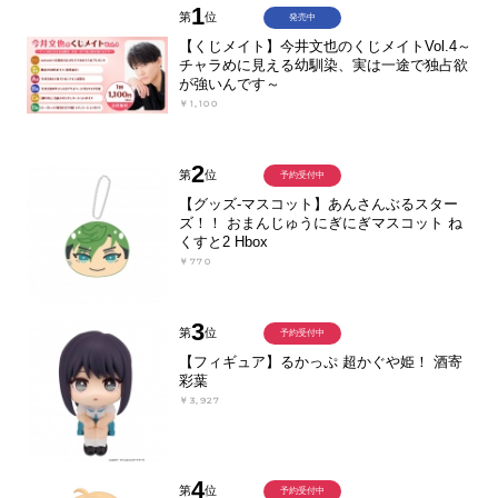
1
第
位
発売中
【くじメイト】今井文也のくじメイトVol.4～
チャラめに見える幼馴染、実は一途で独占欲
が強いんです～
￥1,100
2
第
位
予約受付中
【グッズ-マスコット】あんさんぶるスター
ズ！！ おまんじゅうにぎにぎマスコット ね
くすと2 Hbox
￥770
3
第
位
予約受付中
【フィギュア】るかっぷ 超かぐや姫！ 酒寄
彩葉
￥3,927
4
第
位
予約受付中