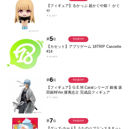
【フィギュア】るかっぷ 超かぐや姫！ かぐ
や
￥3,927
5
第
位
予約受付中
【カセット】アプリゲーム 18TRIP Cassette
#14
￥8,800
6
第
位
予約受付中
【フィギュア】G.E.M.Caratシリーズ 銀魂 坂
田銀時Ver.攘夷志士 完成品フィギュア
￥7,480
7
第
位
予約受付中
【グッズ-カード】うたの☆プリンスさまっ♪