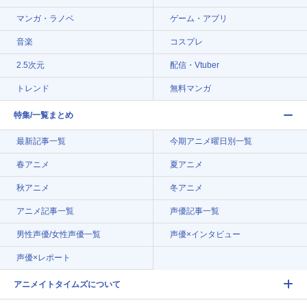
マンガ・ラノベ
ゲーム・アプリ
音楽
コスプレ
2.5次元
配信・Vtuber
トレンド
無料マンガ
特集/一覧まとめ
最新記事一覧
今期アニメ曜日別一覧
春アニメ
夏アニメ
秋アニメ
冬アニメ
アニメ記事一覧
声優記事一覧
男性声優/女性声優一覧
声優×インタビュー
声優×レポート
アニメイトタイムズについて