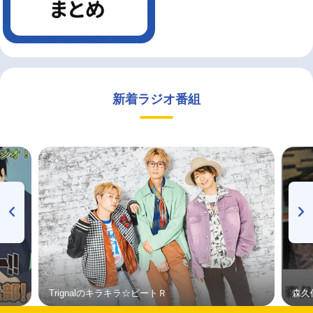
新着ラジオ番組
Trignalのキラキラ☆ビートＲ
森久