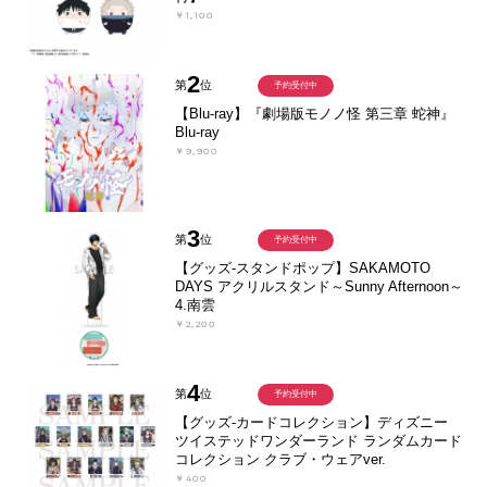
￥1,100
2
第
位
予約受付中
【Blu-ray】『劇場版モノノ怪 第三章 蛇神』
Blu-ray
￥9,900
3
第
位
予約受付中
【グッズ-スタンドポップ】SAKAMOTO
DAYS アクリルスタンド～Sunny Afternoon～
4.南雲
￥2,200
4
第
位
予約受付中
【グッズ-カードコレクション】ディズニー
ツイステッドワンダーランド ランダムカード
コレクション クラブ・ウェアver.
￥400