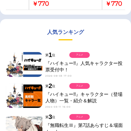
￥770
￥770
人気ランキング
1
第
位
アニメ
『ハイキュー!!』人気キャラクター投
票受付中！
2026-08-03 17:00
2
第
位
アニメ
『ハイキュー!!』キャラクター（登場
人物）一覧・紹介＆解説
2024-03-11 16:00
3
第
位
アニメ
『無職転生Ⅲ』第7話あらすじ＆場面