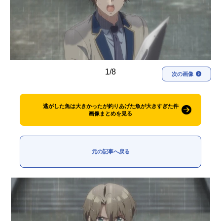
アニメ映画一覧
実写化映画一覧
今期アニメ曜日別一覧
春アニメ
夏アニメ
1/8
次の画像
秋アニメ
冬アニメ
男性声優/女性声優一覧
逃がした魚は大きかったが釣りあげた魚が大きすぎた件
画像まとめを見る
FOLLOW US
元の記事へ戻る