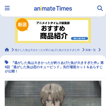
HOME
ランキング
アニメ
声優
ラジオ
みんなの声
グッズ
映画
animateTimes
逃がした魚は大きかったが釣りあげた魚が大きすぎた件
画像一覧
『
『逃がした魚は大きかったが釣りあげた魚が大きすぎた件』第
マンガ・ラノベ
ゲーム・アプリ
音楽
コスプレ
9話「逃がした魚は恋のキューピッド」先行場面カット＆あらすじ
が公開！
2.5次元
配信・Vtuber
トレンド
無料マンガ
最新記事一覧
アニメ記事一覧
声優記事一覧