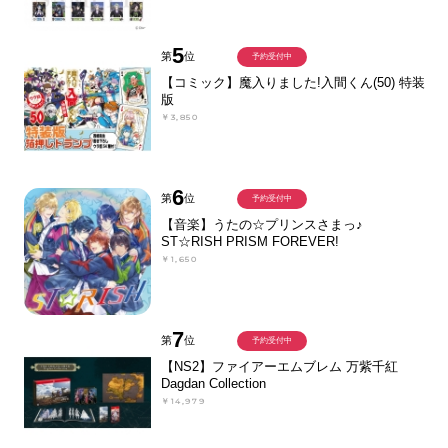
5
第
位
予約受付中
【コミック】魔入りました!入間くん(50) 特装
版
￥3,850
6
第
位
予約受付中
【音楽】うたの☆プリンスさまっ♪
ST☆RISH PRISM FOREVER!
￥1,650
7
第
位
予約受付中
【NS2】ファイアーエムブレム 万紫千紅
Dagdan Collection
￥14,979