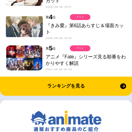
カット
2026-08-05 19:01
4
第
位
アニメ
『きみ愛』第6話あらすじ＆場面カッ
ト
2026-08-05 18:02
5
第
位
アニメ
アニメ『Fate』シリーズ見る順番をわ
かりやすく解説
2024-05-23 00:00
ランキングを見る