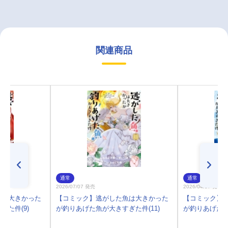
関連商品
通常
通常
2026/07/07 発売
2026/04/07 発売
魚は大きかった
【コミック】逃がした魚は大きかった
【コミック】
た件(9)
が釣りあげた魚が大きすぎた件(11)
が釣りあげた魚