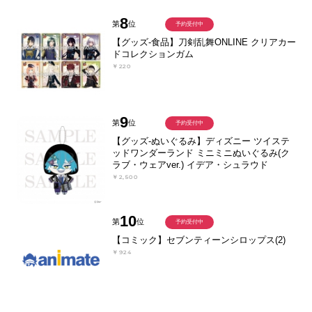
8
第
位
予約受付中
【グッズ-食品】刀剣乱舞ONLINE クリアカー
ドコレクションガム
￥220
9
第
位
予約受付中
【グッズ-ぬいぐるみ】ディズニー ツイステ
ッドワンダーランド ミニミニぬいぐるみ(ク
ラブ・ウェアver.) イデア・シュラウド
￥2,500
10
第
位
予約受付中
【コミック】セブンティーンシロップス(2)
￥924