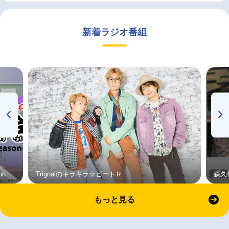
新着ラジオ番組
on
Trignalのキラキラ☆ビートＲ
森久
もっと見る