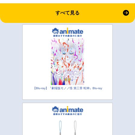
すべて見る
【Blu-ray】『劇場版モノノ怪 第三章 蛇神』Blu-ray