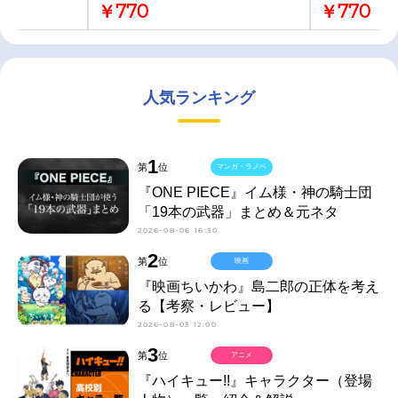
￥770
￥770
人気ランキング
1
第
位
マンガ・ラノベ
『ONE PIECE』イム様・神の騎士団
「19本の武器」まとめ＆元ネタ
2026-08-06 16:30
2
第
位
映画
『映画ちいかわ』島二郎の正体を考え
る【考察・レビュー】
2026-08-03 12:00
3
第
位
アニメ
『ハイキュー!!』キャラクター（登場