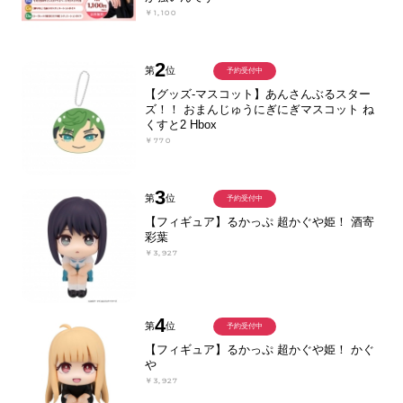
￥1,100
2
第
位
予約受付中
【グッズ-マスコット】あんさんぶるスター
ズ！！ おまんじゅうにぎにぎマスコット ね
くすと2 Hbox
￥770
3
第
位
予約受付中
【フィギュア】るかっぷ 超かぐや姫！ 酒寄
彩葉
￥3,927
4
第
位
予約受付中
【フィギュア】るかっぷ 超かぐや姫！ かぐ
や
￥3,927