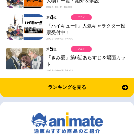
人物）一覧・紹介＆解説
2024-03-11 16:00
4
第
位
アニメ
『ハイキュー!!』人気キャラクター投
票受付中！
2026-08-03 17:00
5
第
位
アニメ
『きみ愛』第6話あらすじ＆場面カッ
ト
2026-08-05 18:02
ランキングを見る