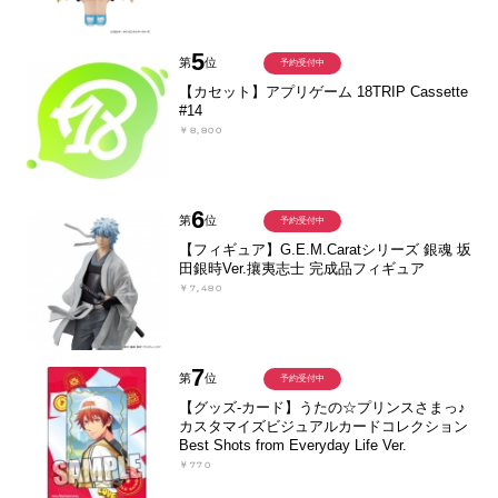
5
第
位
予約受付中
【カセット】アプリゲーム 18TRIP Cassette
#14
￥8,800
6
第
位
予約受付中
【フィギュア】G.E.M.Caratシリーズ 銀魂 坂
田銀時Ver.攘夷志士 完成品フィギュア
￥7,480
7
第
位
予約受付中
【グッズ-カード】うたの☆プリンスさまっ♪
カスタマイズビジュアルカードコレクション
Best Shots from Everyday Life Ver.
￥770