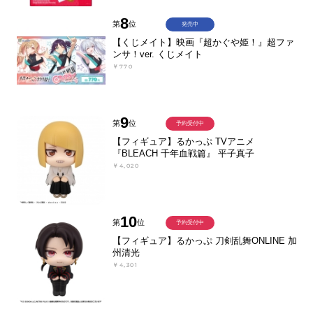
8
第
位
発売中
【くじメイト】映画『超かぐや姫！』超ファ
ンサ！ver. くじメイト
￥770
9
第
位
予約受付中
【フィギュア】るかっぷ TVアニメ
『BLEACH 千年血戦篇』 平子真子
￥4,020
10
第
位
予約受付中
【フィギュア】るかっぷ 刀剣乱舞ONLINE 加
州清光
￥4,301