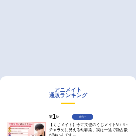
アニメイト
通販ランキング
1
第
位
発売中
【くじメイト】今井文也のくじメイトVol.4～
チャラめに見える幼馴染、実は一途で独占欲
が強いんです～