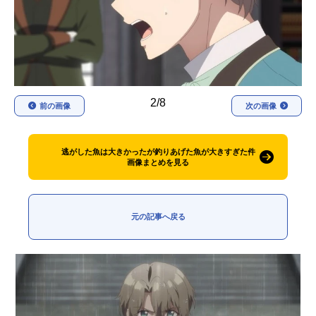
アニメ映画一覧
実写化映画一覧
今期アニメ曜日別一覧
春アニメ
夏アニメ
2/8
前の画像
次の画像
秋アニメ
冬アニメ
男性声優/女性声優一覧
逃がした魚は大きかったが釣りあげた魚が大きすぎた件
画像まとめを見る
FOLLOW US
元の記事へ戻る