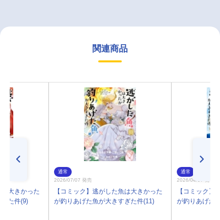
関連商品
通常
通常
2026/07/07 発売
2026/04/07 発売
魚は大きかった
【コミック】逃がした魚は大きかった
【コミック】
た件(9)
が釣りあげた魚が大きすぎた件(11)
が釣りあげた魚