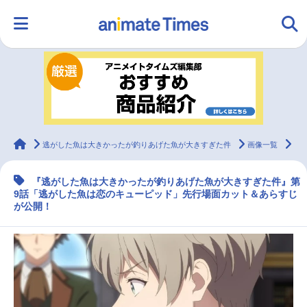
HOME
ランキング
アニメ
声優
ラジオ
みんなの声
グッズ
映画
animateTimes
逃がした魚は大きかったが釣りあげた魚が大きすぎた件
画像一覧
『
『逃がした魚は大きかったが釣りあげた魚が大きすぎた件』第
マンガ・ラノベ
ゲーム・アプリ
音楽
コスプレ
9話「逃がした魚は恋のキューピッド」先行場面カット＆あらすじ
が公開！
2.5次元
配信・Vtuber
トレンド
無料マンガ
最新記事一覧
アニメ記事一覧
声優記事一覧