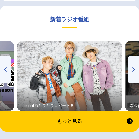
新着ラジオ番組
on
Trignalのキラキラ☆ビートＲ
森久
もっと見る