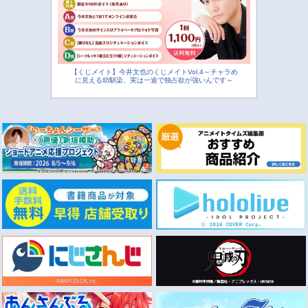
【くじメイト】今井文也のくじメイトVol.4～チャラめ
に見える幼馴染、実は一途で独占欲が強いんです～