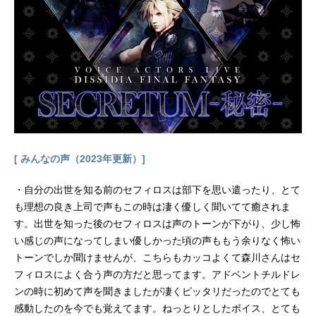
空条承太郎：小野大輔吉良吉影：森
川智之山岸由花子：能登麻美子杉本
鈴美：原紗友里東方朋子：豊口めぐ
み 伊藤静ナレーション：大川透ス
タッフ原作：荒木飛呂彦（集英社ジ
ャンプ・コミックス刊）ディレクタ
ー：津田尚克シリーズディレクタ
ー：加藤敏幸シリーズ構成：小林靖
子キャラクターデザイン：西位輝実
スタンドデザイン・アクション作画
[ みんなの声（2023年更新）]
監督：三室健太サブキャラクターデ
ザイン：石本峻一プロップデザイ
・自分の出世を知る前のセフィロスは部下を思い遣ったり、とて
ン：宝谷幸稔 ...
も理想の良き上司で声もこの時は凄く優しく聞いてて癒されま
す。出世を知った後のセフィロスは声のトーンが下がり、少し怖
い感じの声になってしまい優しかった頃の声ももう余りなく怖い
トーンでしか聞けませんが、こちらもカッコよくて森川さんはセ
フィロスによく合う声の方だと思ってます。アドベントチルドレ
ンの時に初めて声を聞きましたが凄くピッタリだったのでとても
感動したのを今でも覚えてます。ねっとりとしたボイス、とても