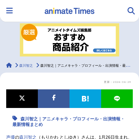
HOME
ランキング
アニメ
声優
ラジオ
みんなの声
グッズ
映画
animateTimes
森川智之
森川智之｜アニメキャラ・プロフィール・出演情報・最新情報まとめ
更新：2026-06-29
マンガ・ラノベ
ゲーム・アプリ
音楽
コスプレ
2.5次元
配信・Vtuber
トレンド
無料マンガ
森川智之｜アニメキャラ・プロフィール・出演情報・
最新記事一覧
最新情報まとめ
アニメ記事一覧
声優記事一覧
声優
の
森川智之
（もりかわ としゆき）さんは、1月26日生まれ、