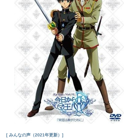
いで砕け散ってしまった。ここに、
かごめの力で封印を解かれ、50年の
眠りから目覚めた犬夜叉と、時を越
えた旅人かごめの、四魂の玉のかけ
らをめぐる大冒険が始まった！50年
前に犬夜叉と桔梗を罠にはめ、弥勒
一族に風穴の呪いをかけた因縁の
男・奈落や、犬夜叉の刀・鉄砕牙を
狙う兄・殺生丸など、数々の敵たち
との激闘。コギツネ妖怪・七宝、不
良法師・弥勒、妖怪退治屋・珊瑚と
いった仲間達との出会い。そして、
蘇った桔梗と、かごめ、犬夜叉の三
角関係の行方は!?舞台は戦国。それ
ぞれの想いを胸に、彼らの旅は果て
しない広がりをもって続く…。作品
名犬夜叉放送形態TVアニメスケジュ
ール2000年10月16日（月）～2004
年9月13日（月）読売テレビほか話数
全167話キャスト犬夜叉：山口勝平...
[ みんなの声（2021年更新）]