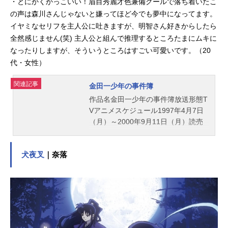
・とにかくかっこいい！眉目秀麗才色兼備クールで落ち着いたこ
の声は森川さんじゃないと嫌ってほど今でも夢中になってます。
イヤミなセリフを主人公に吐きますが、明智さん好きからしたら
全然感じません(笑) 主人公と組んで推理するところたまにムキに
なったりしますが、そういうところはすごい可愛いです。（20
代・女性）
関連記事
金田一少年の事件簿
作品名金田一少年の事件簿放送形態T
Vアニメスケジュール1997年4月7日
（月）～2000年9月11日（月）読売
テレビほか話数全148話キャスト金田
一一：松野太紀七瀬美雪：中川亜紀
犬夜叉
｜奈落
子剣持勇：小杉十郎太明智健悟：森
川智之速水玲香：飯塚雅弓佐木竜
太：難波圭一金田一二三：池澤春菜
いつき陽介：平田広明村上草太：青
羽剛高遠遙一：小野健一怪盗紳士：
百々麻子スタッフ原案：天樹征丸原
作：金成陽三郎漫画：さとうふみや