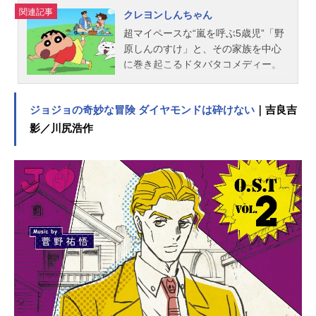
関連記事
クレヨンしんちゃん
超マイペースな“嵐を呼ぶ5歳児”「野
原しんのすけ」と、その家族を中心
に巻き起こるドタバタコメディー。
作品名クレヨンしんちゃん放送形態T
Vアニメスケジュール1992年4月13日
ジョジョの奇妙な冒険 ダイヤモンドは砕けない
｜吉良吉
（月）～土曜16:30～テレビ朝日系列
にてキャスト野原しんのすけ：小林
影／川尻浩作
由美子野原みさえ：ならはしみき野
原ひろし：森川智之野原ひまわり：
こおろぎさとみシロ、風間トオル：
真柴摩利桜田ネネ：林玉緒佐藤マサ
オ：一龍斎貞友ボーちゃん：佐藤智
恵園長先生〈高倉文太〉：森田順平
吉永みどり：七緒はるひまつざか
梅：富沢美智恵上尾ますみ：三石琴
乃小山むさえ：根谷美智子大原なな
こ：伊藤静隣のおばさん：鈴木れい
子ヨシりん：阪口大助ミッチー：大
本眞基子四郎：桜井敏治あいちゃ