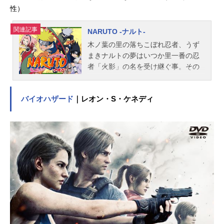
性）
関連記事
NARUTO -ナルト-
木ノ葉の里の落ちこぼれ忍者、うず
まきナルトの夢はいつか里一番の忍
者「火影」の名を受け継ぐ事。その
身に封印された尾獣「九尾の妖狐」
ゆえに孤独な過去を背負ったナルト
バイオハザード
｜レオン・S・ケネディ
だが、サスケとサクラという仲間を
得、上忍カカシ率いる第七班の一員
として任務をスタートさせた!!作品名
NARUTO-ナルト-放送形態TVアニメ
スケジュール2002年10月3日（木）
～2007年2月8日（木）テレビ東京系
話数全220話キャストうずまきナル
ト：竹内順子うちはサスケ：杉山紀
彰春野サクラ：中村千絵はたけカカ
シ：井上和彦うみのイルカ：関俊彦
木ノ葉丸：大谷育江三代目火影・猿
飛：柴田秀勝スタッフ原作：岸本斉