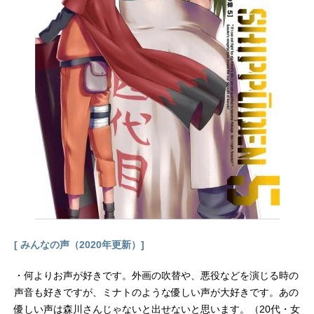
ュエル・べアール（渡辺美佐）キト
リッジ：ヘンリー・ツェーニー（江
原正士）クリーガー：ジャン・レノ
（佐々木勝彦）ルーサー：ヴィン
グ・レイムス（宝亀克寿）サラ：ク
リスティン・スコット・トーマス
（佐藤しのぶ）マックス：バネッ
サ・レッドグレイブ（沢田敏子）ハ
ンナ：インゲボルガ・タプクティナ
（内川藍維）スタッフ監督：ブライ
アン・デ・パルマ脚本：デヴィッ
ド・コープ ロバート・タウン原
案：デヴィッド・コープ スティー
ヴン・ザイリアン製作：トム・クル
ーズ ポーラ・ワグナー音楽：ダニ
ー・エルフマン ラロ・シフリン撮
[ みんなの声（2020年更新）]
影：スティ...
・何よりお声が好きです。外画の吹替や、悪役などを演じる時の
声音も好きですが、ミナトのような優しい声が大好きです。あの
優しい声は森川さんじゃないと出せないと思います。（20代・女