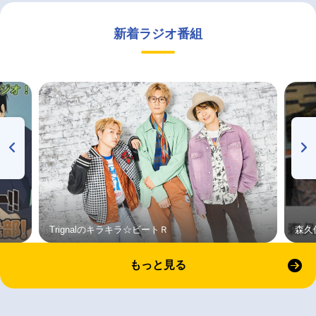
新着ラジオ番組
Trignalのキラキラ☆ビートＲ
森久
もっと見る