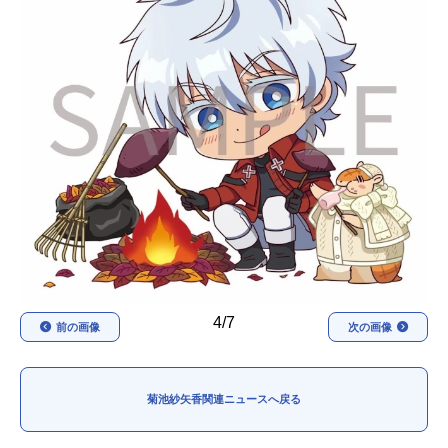
アニメ映画一覧
実写化映画一覧
今期アニメ曜日別一覧
春アニメ
夏アニメ
秋アニメ
冬アニメ
男性声優/女性声優一覧
FOLLOW US
4/7
前の画像
次の画像
菊池紗矢香関連ニュースへ戻る