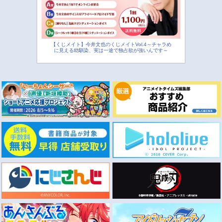
【くじメイト】今井文也のくじメイトVol.4～チャラめ
に見える幼馴染、実は一途で独占欲が強いんです～