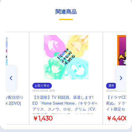
関連商品
お取り寄せ
通常
2021/05/26 発売
2026/04/08 発売
なんだが配信切り
【主題歌】TV 戦闘員、派遣します!
【ドラマCD】
l.2[DVD]
ED「Home Sweet Home」/キサラギ=
死ぬ』ドラマＣ
アリス、スノウ、ロゼ、グリム（CV.
イト限定セッ
富田美憂、菊池紗矢香、村上奈津美、
￥1,430
￥4,400
髙橋ミナミ)