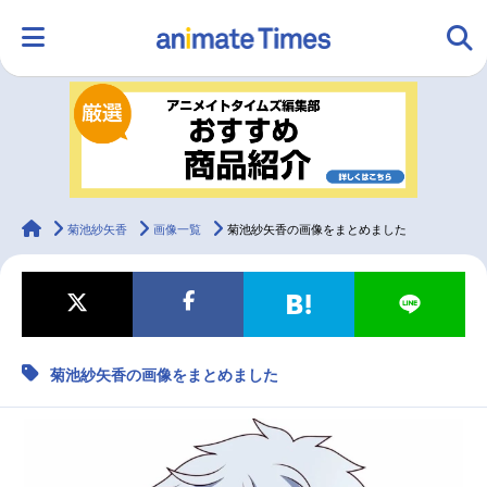
HOME
ランキング
アニメ
声優
ラジオ
みんなの声
グッズ
映画
animateTimes
菊池紗矢香
画像一覧
菊池紗矢香の画像をまとめました
マンガ・ラノベ
ゲーム・アプリ
音楽
コスプレ
菊池紗矢香の画像をまとめました
2.5次元
配信・Vtuber
トレンド
無料マンガ
最新記事一覧
アニメ記事一覧
声優記事一覧