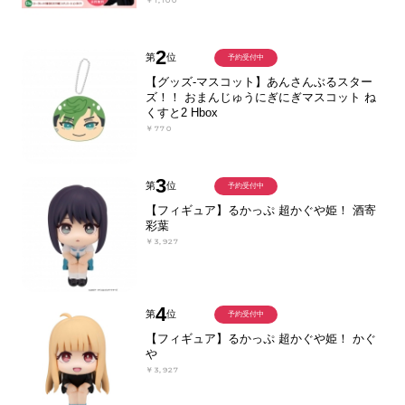
2
第
位
予約受付中
【グッズ-マスコット】あんさんぶるスター
ズ！！ おまんじゅうにぎにぎマスコット ね
くすと2 Hbox
￥770
3
第
位
予約受付中
【フィギュア】るかっぷ 超かぐや姫！ 酒寄
彩葉
￥3,927
4
第
位
予約受付中
【フィギュア】るかっぷ 超かぐや姫！ かぐ
や
￥3,927