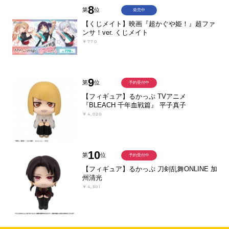
8
第
位
発売中
【くじメイト】映画『超かぐや姫！』超ファ
ンサ！ver. くじメイト
￥770
9
第
位
予約受付中
【フィギュア】るかっぷ TVアニメ
『BLEACH 千年血戦篇』 平子真子
￥4,020
10
第
位
予約受付中
【フィギュア】るかっぷ 刀剣乱舞ONLINE 加
州清光
￥4,301