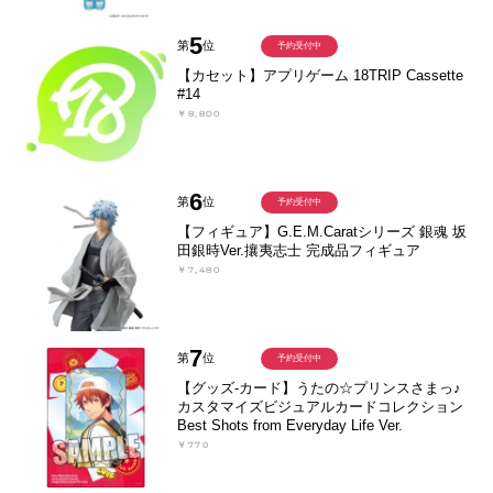
5
第
位
予約受付中
【カセット】アプリゲーム 18TRIP Cassette
#14
￥8,800
6
第
位
予約受付中
【フィギュア】G.E.M.Caratシリーズ 銀魂 坂
田銀時Ver.攘夷志士 完成品フィギュア
￥7,480
7
第
位
予約受付中
【グッズ-カード】うたの☆プリンスさまっ♪
カスタマイズビジュアルカードコレクション
Best Shots from Everyday Life Ver.
￥770