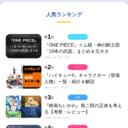
人気ランキング
1
第
位
マンガ・ラノベ
『ONE PIECE』イム様・神の騎士団
「19本の武器」まとめ＆元ネタ
2026-08-06 16:30
2
第
位
アニメ
『ハイキュー!!』キャラクター（登場
人物）一覧・紹介＆解説
2024-03-11 16:00
3
第
位
映画
『映画ちいかわ』島二郎の正体を考え
る【考察・レビュー】
2026-08-03 12:00
4
第
位
アニメ