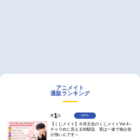
アニメイト
通販ランキング
1
第
位
発売中
【くじメイト】今井文也のくじメイトVol.4～
チャラめに見える幼馴染、実は一途で独占欲
が強いんです～
￥1,100