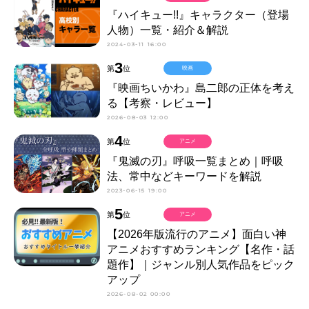
『ハイキュー!!』キャラクター（登場
人物）一覧・紹介＆解説
2024-03-11 16:00
3
第
位
映画
『映画ちいかわ』島二郎の正体を考え
る【考察・レビュー】
2026-08-03 12:00
4
第
位
アニメ
『鬼滅の刃』呼吸一覧まとめ｜呼吸
法、常中などキーワードを解説
2023-06-15 19:00
5
第
位
アニメ
【2026年版流行のアニメ】面白い神
アニメおすすめランキング【名作・話
題作】｜ジャンル別人気作品をピック
アップ
2026-08-02 00:00