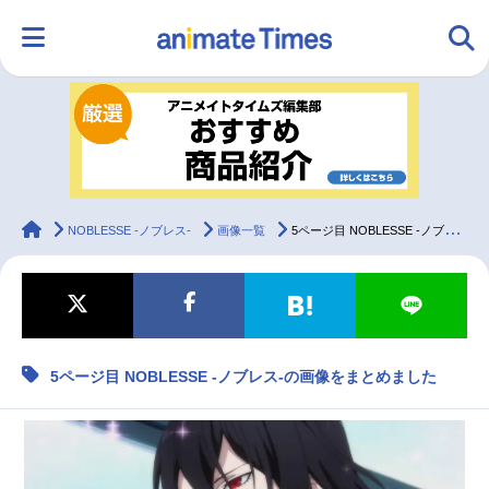
HOME
ランキング
アニメ
声優
ラジオ
みんなの声
グッズ
映画
animateTimes
NOBLESSE -ノブレス-
画像一覧
5ページ目 NOBLESSE -ノブレス-の画像をまとめました
マンガ・ラノベ
ゲーム・アプリ
音楽
コスプレ
5ページ目 NOBLESSE -ノブレス-の画像をまとめました
2.5次元
配信・Vtuber
トレンド
無料マンガ
最新記事一覧
アニメ記事一覧
声優記事一覧