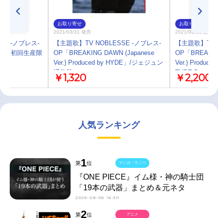
お取り寄せ
お取り寄せ
2021/03/31 発売
2021/03/31 発売
SE -ノブレス-
【主題歌】TV NOBLESSE -ノブレス-
【主題歌】TV N
 GIRL 初回生産限
OP「BREAKING DAWN (Japanese
OP「BREAKING
Ver.) Produced by HYDE」/ジェジュン
Ver.) Produ
通常盤
TYPE-B
￥1,320
￥2,200
人気ランキング
1
第
位
マンガ・ラノベ
『ONE PIECE』イム様・神の騎士団
「19本の武器」まとめ＆元ネタ
2026-08-06 16:30
2
第
位
アニメ