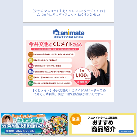
【グッズ-マスコット】あんさんぶるスターズ！！ おま
んじゅうにぎにぎマスコット ねくすと2 Hbox
【くじメイト】今井文也のくじメイトVol.4～チャラめ
に見える幼馴染、実は一途で独占欲が強いんです～