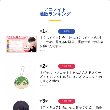
アニメイト
通販ランキング
1
第
位
発売中
【くじメイト】今井文也のくじメイトVol.4～
チャラめに見える幼馴染、実は一途で独占欲
が強いんです～
￥1,100
2
第
位
予約受付中
【グッズ-マスコット】あんさんぶるスター
ズ！！ おまんじゅうにぎにぎマスコット ね
くすと2 Hbox
￥770
3
第
位
予約受付中
【フィギュア】るかっぷ 超かぐや姫！ 酒寄