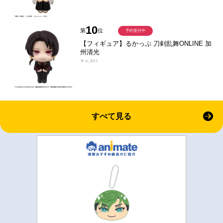
10
第
位
予約受付中
【フィギュア】るかっぷ 刀剣乱舞ONLINE 加
州清光
￥4,301
すべて見る