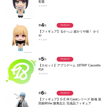
彩葉
￥3,927
4
第
位
予約受付中
【フィギュア】るかっぷ 超かぐや姫！ かぐ
や
￥3,927
5
第
位
予約受付中
【カセット】アプリゲーム 18TRIP Cassette
#14
￥8,800
6
第
位
予約受付中
【フィギュア】G.E.M.Caratシリーズ 銀魂 坂
田銀時Ver.攘夷志士 完成品フィギュア