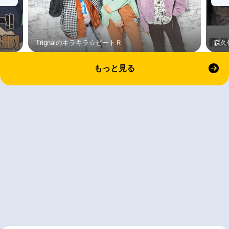
Trignalのキラキラ☆ビートＲ
森久
もっと見る