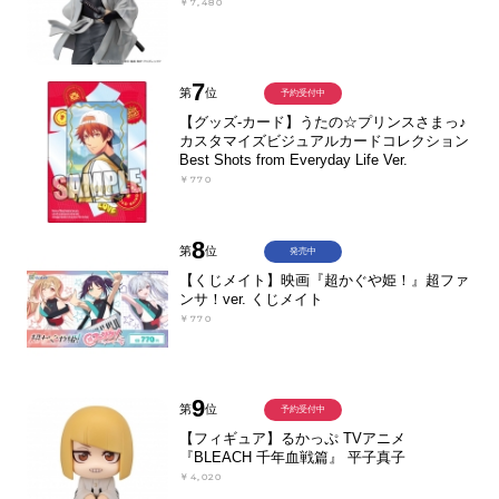
￥7,480
7
第
位
予約受付中
【グッズ-カード】うたの☆プリンスさまっ♪
カスタマイズビジュアルカードコレクション
Best Shots from Everyday Life Ver.
￥770
8
第
位
発売中
【くじメイト】映画『超かぐや姫！』超ファ
ンサ！ver. くじメイト
￥770
9
第
位
予約受付中
【フィギュア】るかっぷ TVアニメ
『BLEACH 千年血戦篇』 平子真子
￥4,020