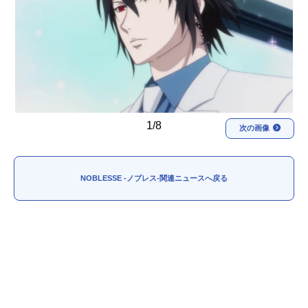
アニメ映画一覧
実写化映画一覧
今期アニメ曜日別一覧
春アニメ
夏アニメ
秋アニメ
冬アニメ
1/8
次の画像
男性声優/女性声優一覧
FOLLOW US
NOBLESSE -ノブレス-関連ニュースへ戻る