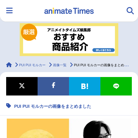
HOME
ランキング
アニメ
声優
ラジオ
みんなの声
グッズ
映画
animateTimes
PUI PUI モルカー
画像一覧
PUI PUI モルカーの画像をまとめました
マンガ・ラノベ
ゲーム・アプリ
音楽
コスプレ
PUI PUI モルカーの画像をまとめました
2.5次元
配信・Vtuber
トレンド
無料マンガ
最新記事一覧
アニメ記事一覧
声優記事一覧