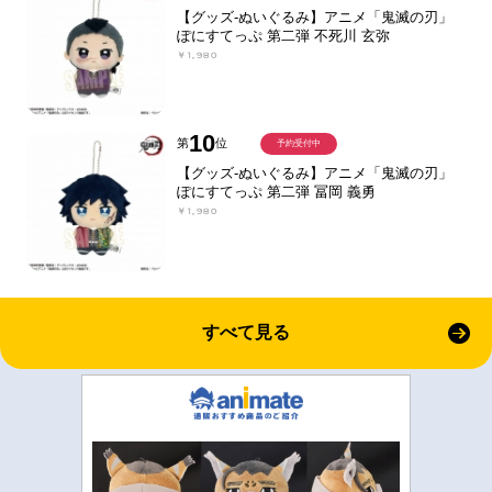
【グッズ-ぬいぐるみ】アニメ「鬼滅の刃」
ぽにすてっぷ 第二弾 不死川 玄弥
￥1,980
10
第
位
予約受付中
【グッズ-ぬいぐるみ】アニメ「鬼滅の刃」
ぽにすてっぷ 第二弾 冨岡 義勇
￥1,980
すべて見る