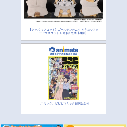
【グッズ-マスコット】ゴールデンカムイ どうぶつフォ
ーゼマスコット 4.尾形百之助【再販】
【コミック】ビビビコミック創刊記念号