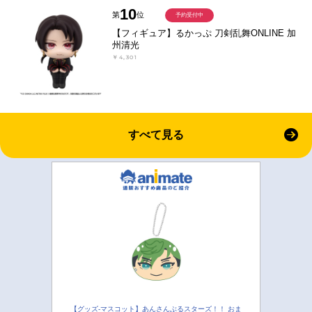
10
第
位
予約受付中
【フィギュア】るかっぷ 刀剣乱舞ONLINE 加
州清光
￥4,301
すべて見る
【グッズ-マスコット】あんさんぶるスターズ！！ おま