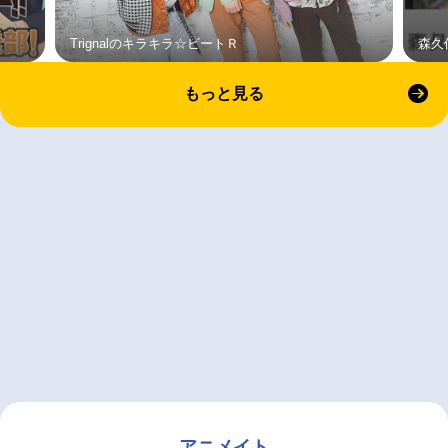
Trignalのキラキラ☆ビートＲ
森久
もっと見る
アニメイト