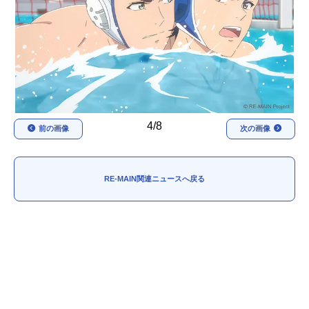
アニメ映画一覧
実写化映画一覧
今期アニメ曜日別一覧
春アニメ
夏アニメ
秋アニメ
冬アニメ
4/8
前の画像
次の画像
男性声優/女性声優一覧
FOLLOW US
RE-MAIN関連ニュースへ戻る