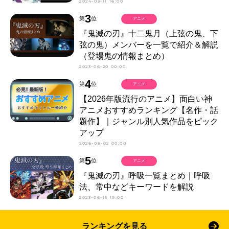
2024-03-11 16:00
3
第
位
アニメ
『鬼滅の刃』十二鬼月（上弦の鬼、下
弦の鬼）メンバーを一覧で紹介＆解説
（登場鬼の情報まとめ）
2023-06-20 00:00
4
第
位
アニメ
【2026年版流行のアニメ】面白い神
アニメおすすめランキング【名作・話
題作】｜ジャンル別人気作品をピック
アップ
2026-08-02 00:00
5
第
位
アニメ
『鬼滅の刃』呼吸一覧まとめ｜呼吸
法、常中などキーワードを解説
2023-06-15 19:00
ランキングを見る