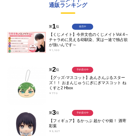
通販ランキング
1
第
位
発売中
【くじメイト】今井文也のくじメイトVol.4～
チャラめに見える幼馴染、実は一途で独占欲
が強いんです～
￥1,100
2
第
位
予約受付中
【グッズ-マスコット】あんさんぶるスター
ズ！！ おまんじゅうにぎにぎマスコット ね
くすと2 Hbox
￥770
3
第
位
予約受付中
【フィギュア】るかっぷ 超かぐや姫！ 酒寄
彩葉
￥3,927