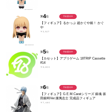
4
第
位
予約受付中
【フィギュア】るかっぷ 超かぐや姫！ かぐ
や
￥3,927
5
第
位
予約受付中
【カセット】アプリゲーム 18TRIP Cassette
#14
￥8,800
6
第
位
予約受付中
【フィギュア】G.E.M.Caratシリーズ 銀魂 坂
田銀時Ver.攘夷志士 完成品フィギュア
￥7,480