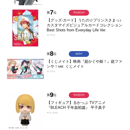
7
第
位
予約受付中
【グッズ-カード】うたの☆プリンスさまっ♪
カスタマイズビジュアルカードコレクション
Best Shots from Everyday Life Ver.
￥770
8
第
位
発売中
【くじメイト】映画『超かぐや姫！』超ファ
ンサ！ver. くじメイト
￥770
9
第
位
予約受付中
【フィギュア】るかっぷ TVアニメ
『BLEACH 千年血戦篇』 平子真子
￥4,020