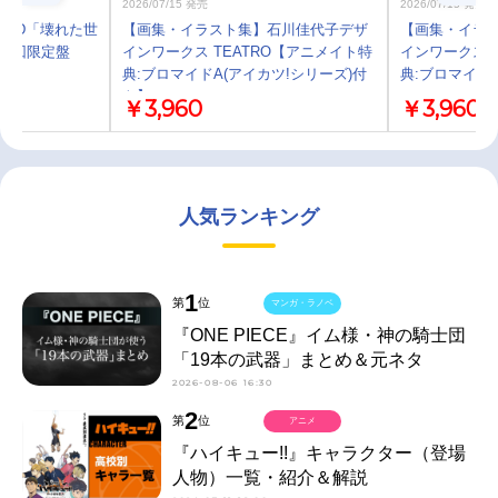
2026/07/15 発売
2026/07/15 発売
N ED「壊れた世
【画集・イラスト集】石川佳代子デザ
【画集・イラ
 初回限定盤
インワークス TEATRO【アニメイト特
インワークス 
典:ブロマイドA(アイカツ!シリーズ)付
典:ブロマイド
き】
￥3,960
￥3,960
人気ランキング
1
第
位
マンガ・ラノベ
『ONE PIECE』イム様・神の騎士団
「19本の武器」まとめ＆元ネタ
2026-08-06 16:30
2
第
位
アニメ
『ハイキュー!!』キャラクター（登場
人物）一覧・紹介＆解説