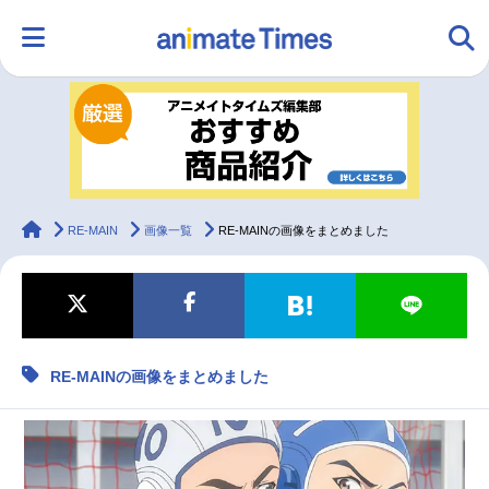
HOME
ランキング
アニメ
声優
ラジオ
みんなの声
グッズ
映画
animateTimes
RE-MAIN
画像一覧
RE-MAINの画像をまとめました
マンガ・ラノベ
ゲーム・アプリ
音楽
コスプレ
RE-MAINの画像をまとめました
2.5次元
配信・Vtuber
トレンド
無料マンガ
最新記事一覧
アニメ記事一覧
声優記事一覧