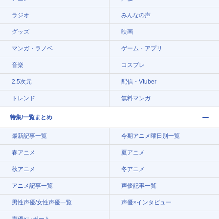
ラジオ
みんなの声
グッズ
映画
マンガ・ラノベ
ゲーム・アプリ
音楽
コスプレ
2.5次元
配信・Vtuber
トレンド
無料マンガ
特集/一覧まとめ
最新記事一覧
今期アニメ曜日別一覧
春アニメ
夏アニメ
秋アニメ
冬アニメ
アニメ記事一覧
声優記事一覧
男性声優/女性声優一覧
声優×インタビュー