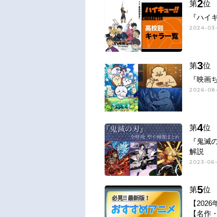
2
第
位
『ハイキ
2024-03-
3
第
位
『映画
2026-08-
4
第
位
『鬼滅
解説
2023-06-
5
第
位
【202
【名作