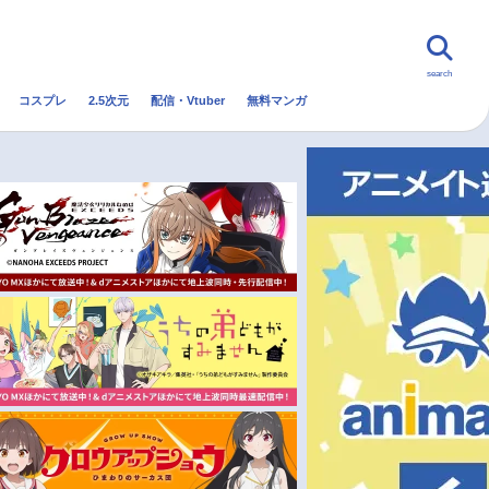
search
コスプレ
2.5次元
配信・Vtuber
無料マンガ
んなの声
グッズ
映画
・Vtuber
トレンド
無料マンガ
秋アニメ
冬アニメ