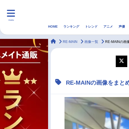
menu
HOME
ランキング
トレンド
アニメ
声優
HOME
ランキング
アニ
animateTimes
RE-MAIN
画像一覧
RE-MAINの
マンガ・ラノベ
ゲーム・アプリ
音楽
最新記事一覧
RE-MAINの画像をまと
アニメ記事一覧
声優記事一覧