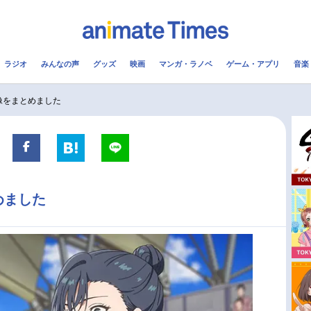
ラジオ
みんなの声
グッズ
映画
マンガ・ラノベ
ゲーム・アプリ
音楽
メ
声優
ラジオ
み
画像をまとめました
コスプレ
2.5次元
配信
アニメ映画一覧
今期アニメ曜日別一覧
めました
実写化映画一覧
春アニメ
男性声優/女性声優一覧
夏アニメ
FOLLOW US