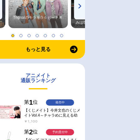
Trignalのキラキラ☆ビートＲ
森久保祥太郎×浪川大輔 つま
みは塩だけ
もっと見る
アニメイト
通販ランキング
1
第
位
発売中
【くじメイト】今井文也のくじメ
イトVol.4～チャラめに見える幼
馴染、実は一途で独占欲が強いん
￥1,100
です～
2
第
位
予約受付中
【グッズ-マスコット】あんさん