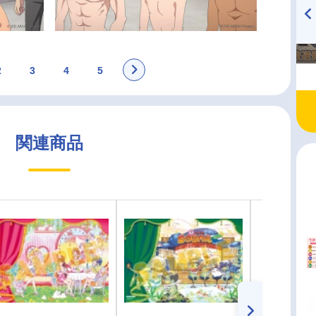
TVアニメ『戦隊大失格』
ハイキュー!! 烏野高校放送部!
radio 大直会 2nd season
2
3
4
5
関連商品