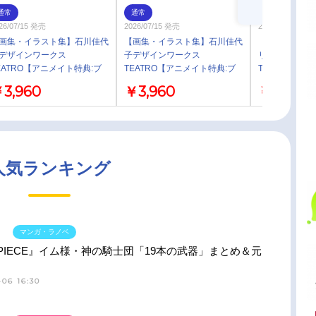
通常
通常
お取り寄せ
26/07/15 発売
2026/07/15 発売
2021/12/24 発売
画集・イラスト集】石川佳代
【画集・イラスト集】石川佳代
【グッズ-オー
デザインワークス
子デザインワークス
リー】TVアニメ
EATRO【アニメイト特典:ブ
TEATRO【アニメイト特典:ブ
TRUE WIREL
マイドA(アイカツ!シリーズ)
ロマイドB(さらざんまい)付
EARPHONES
3,960
￥3,960
￥14,300
き】
き】
MAIN』モデル
人気ランキング
マンガ・ラノベ
 PIECE』イム様・神の騎士団「19本の武器」まとめ＆元
06 16:30