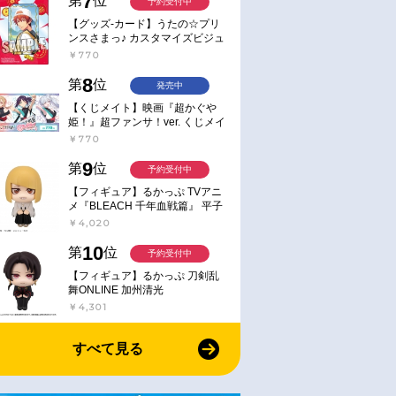
7
第
位
予約受付中
【グッズ-カード】うたの☆プリ
ンスさまっ♪ カスタマイズビジュ
アルカードコレクション Best
￥770
Shots from Everyday Life Ver.
8
第
位
発売中
【くじメイト】映画『超かぐや
姫！』超ファンサ！ver. くじメイ
ト
￥770
9
第
位
予約受付中
【フィギュア】るかっぷ TVアニ
メ『BLEACH 千年血戦篇』 平子
真子
￥4,020
10
第
位
予約受付中
【フィギュア】るかっぷ 刀剣乱
舞ONLINE 加州清光
￥4,301
すべて見る