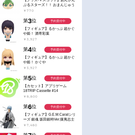
ぶるスターズ！！ おまんじゅう
お取り寄せ
お取り寄せ
にぎにぎマスコット ねくすと2
￥770
2021/10/06 発売
2021/12/24 発売
Hbox
ディオアクセサ
【サウンドトラック】TV RE-
【DVD】TV RE-MAIN 3 
3
第
位
予約受付中
『RE-MAIN』
MAIN オリジナルサウンドトラ
定版
【フィギュア】るかっぷ 超かぐ
ESS STEREO
ック
や姫！ 酒寄彩葉
 TVアニメ『RE-
￥3,300
￥9,900
￥3,927
4
第
位
予約受付中
【フィギュア】るかっぷ 超かぐ
や姫！ かぐや
￥3,927
5
第
位
予約受付中
【カセット】アプリゲーム
18TRIP Cassette #14
￥8,800
6
第
位
予約受付中
【フィギュア】G.E.M.Caratシリ
ーズ 銀魂 坂田銀時Ver.攘夷志士
完成品フィギュア
￥7,480