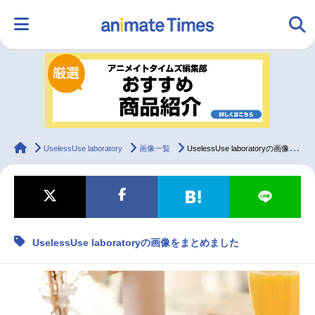
HOME
ランキング
アニメ
声優
ラジオ
みんなの声
グッズ
映画
animateTimes
UselessUse laboratory
画像一覧
UselessUse laboratoryの画像をまとめました
マンガ・ラノベ
ゲーム・アプリ
音楽
コスプレ
UselessUse laboratoryの画像をまとめました
2.5次元
配信・Vtuber
トレンド
無料マンガ
最新記事一覧
アニメ記事一覧
声優記事一覧