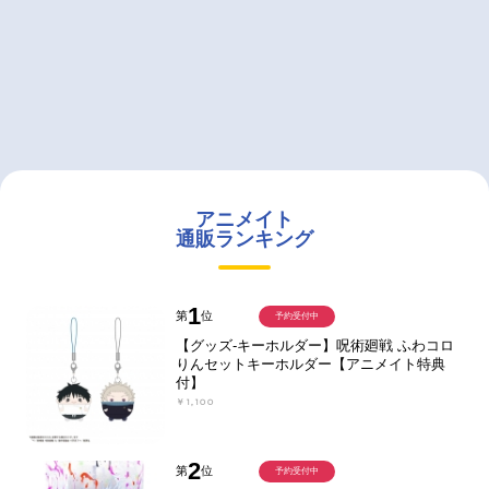
アニメイト
通販ランキング
1
第
位
予約受付中
【グッズ-キーホルダー】呪術廻戦 ふわコロ
りんセットキーホルダー【アニメイト特典
付】
￥1,100
2
第
位
予約受付中