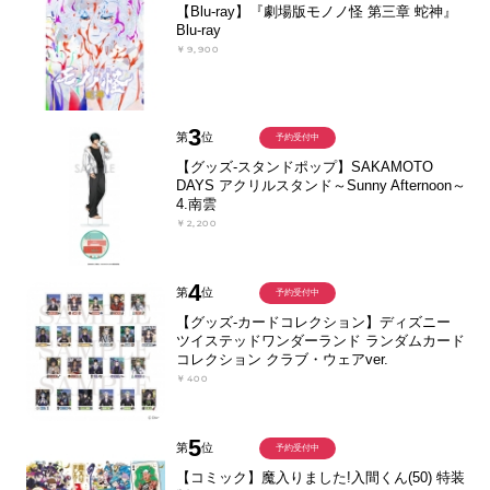
【Blu-ray】『劇場版モノノ怪 第三章 蛇神』
Blu-ray
￥9,900
3
第
位
予約受付中
【グッズ-スタンドポップ】SAKAMOTO
DAYS アクリルスタンド～Sunny Afternoon～
4.南雲
￥2,200
4
第
位
予約受付中
【グッズ-カードコレクション】ディズニー
ツイステッドワンダーランド ランダムカード
コレクション クラブ・ウェアver.
￥400
5
第
位
予約受付中
【コミック】魔入りました!入間くん(50) 特装