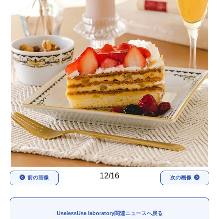
アニメ映画一覧
実写化映画一覧
今期アニメ曜日別一覧
春アニメ
夏アニメ
秋アニメ
冬アニメ
男性声優/女性声優一覧
FOLLOW US
12/16
前の画像
次の画像
UselessUse laboratory関連ニュースへ戻る