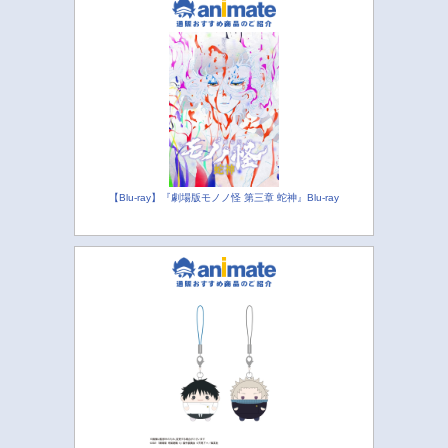
【Blu-ray】『劇場版モノノ怪 第三章 蛇神』Blu-ray