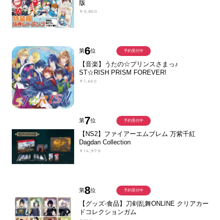
版
￥3,850
6
第
位
予約受付中
【音楽】うたの☆プリンスさまっ♪
ST☆RISH PRISM FOREVER!
￥1,650
7
第
位
予約受付中
【NS2】ファイアーエムブレム 万紫千紅
Dagdan Collection
￥14,979
8
第
位
予約受付中
【グッズ-食品】刀剣乱舞ONLINE クリアカー
ドコレクションガム