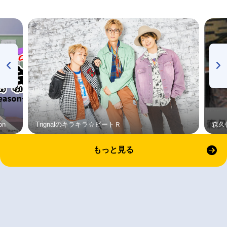
on
Trignalのキラキラ☆ビートＲ
森久
もっと見る