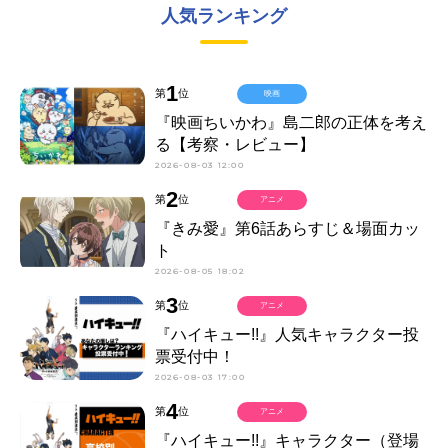
人気ランキング
1
第
位
映画
『映画ちいかわ』島二郎の正体を考え
る【考察・レビュー】
2026-08-03 12:00
2
第
位
アニメ
『きみ愛』第6話あらすじ＆場面カッ
ト
2026-08-05 18:02
3
第
位
アニメ
『ハイキュー!!』人気キャラクター投
票受付中！
2026-08-03 17:00
4
第
位
アニメ
『ハイキュー!!』キャラクター（登場