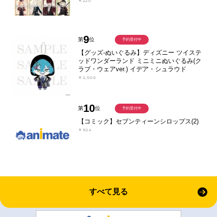
￥220
9
第
位
予約受付中
【グッズ-ぬいぐるみ】ディズニー ツイステ
ッドワンダーランド ミニミニぬいぐるみ(ク
ラブ・ウェアver.) イデア・シュラウド
￥2,500
10
第
位
予約受付中
【コミック】セブンティーンシロップス(2)
￥924
すべて見る