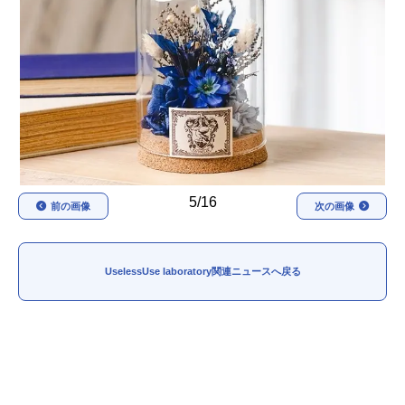
アニメ映画一覧
実写化映画一覧
今期アニメ曜日別一覧
春アニメ
夏アニメ
秋アニメ
冬アニメ
男性声優/女性声優一覧
5/16
前の画像
次の画像
FOLLOW US
UselessUse laboratory関連ニュースへ戻る