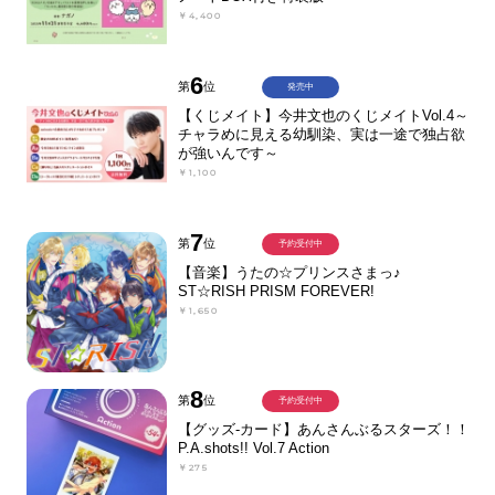
￥4,400
6
第
位
発売中
【くじメイト】今井文也のくじメイトVol.4～
チャラめに見える幼馴染、実は一途で独占欲
が強いんです～
￥1,100
7
第
位
予約受付中
【音楽】うたの☆プリンスさまっ♪
ST☆RISH PRISM FOREVER!
￥1,650
8
第
位
予約受付中
【グッズ-カード】あんさんぶるスターズ！！
P.A.shots!! Vol.7 Action
￥275