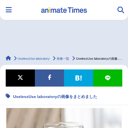
HOME
ランキング
アニメ
声優
animateTimes
ラジオ
みんなの声
グッズ
映画
UselessUse laboratory
画像一覧
UselessUse laboratoryの画像をまとめました
マンガ・ラノベ
ゲーム・アプリ
音楽
コスプレ
UselessUse laboratoryの画像をまとめました
2.5次元
配信・Vtuber
トレンド
無料マンガ
最新記事一覧
アニメ記事一覧
声優記事一覧