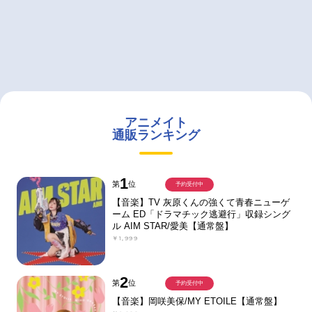
アニメイト
通販ランキング
1
第
位
予約受付中
【音楽】TV 灰原くんの強くて青春ニューゲ
ーム ED「ドラマチック逃避行」収録シング
ル AIM STAR/愛美【通常盤】
￥1,999
2
第
位
予約受付中
【音楽】岡咲美保/MY ETOILE【通常盤】