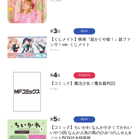
￥2,999
3
第
位
発売中
【くじメイト】映画『超かぐや姫！』超ファ
ンサ！ver. くじメイト
￥770
4
第
位
予約受付中
【コミック】魔法少女ノ魔女裁判(2)
￥924
5
第
位
発売中
【コミック】ちいかわ なんか小さくてかわい
いやつ(8) なんか人魚の島のひみつのふせん&
ノートBOX付き特装版