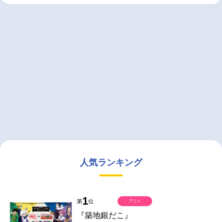
人気ランキング
1
第
位
アニメ
『築地銀だこ』