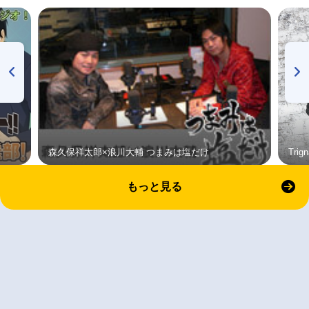
森久保祥太郎×浪川大輔 つまみは塩だけ
Tri
もっと見る