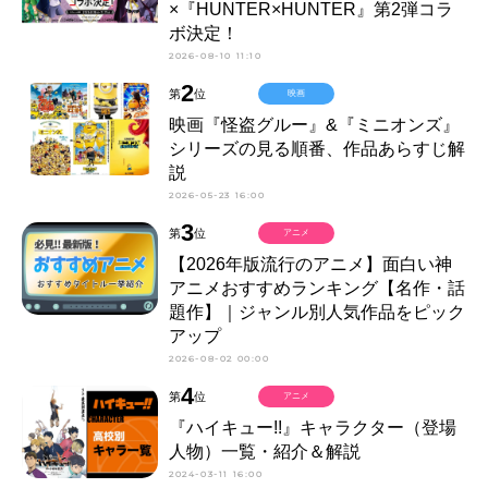
×『HUNTER×HUNTER』第2弾コラ
ボ決定！
2026-08-10 11:10
2
第
位
映画
映画『怪盗グルー』&『ミニオンズ』
シリーズの見る順番、作品あらすじ解
説
2026-05-23 16:00
3
第
位
アニメ
【2026年版流行のアニメ】面白い神
アニメおすすめランキング【名作・話
題作】｜ジャンル別人気作品をピック
アップ
2026-08-02 00:00
4
第
位
アニメ
『ハイキュー!!』キャラクター（登場
人物）一覧・紹介＆解説
2024-03-11 16:00