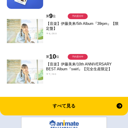
9
第
位
予約受付中
【音楽】伊藤美来/5th Album『39rpm』【限
定盤】
￥6,050
10
第
位
予約受付中
【音楽】伊藤美来/10th ANNIVERSARY
BEST Album『swirl』【完全生産限定】
￥7,150
すべて見る