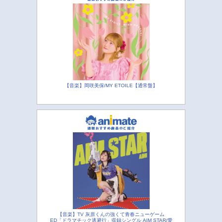
【音楽】岡咲美保/MY ETOILE【通常盤】
【音楽】TV 灰原くんの強くて青春ニューゲーム
ED「ドラマチック逃避行」収録シングル AIM STAR/愛