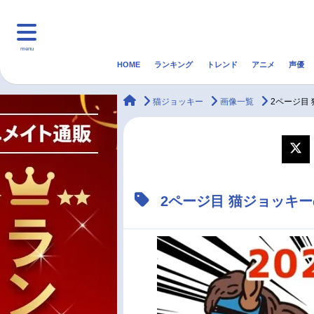
menu
HOME
ランキング
トレンド
アニメ
声優
HOME
ランキング
アニ
animateTimes
猫ジョッキー
画像一覧
2ページ目
マンガ・ラノベ
ゲーム・アプリ
音楽
最新記事一覧
2ページ目 猫ジョッキ
アニメ記事一覧
声優記事一覧