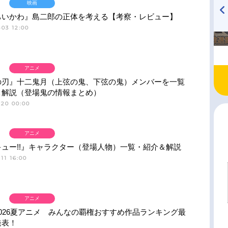
映画
ちいかわ』島二郎の正体を考える【考察・レビュー】
03 12:00
TVアニメ『戦隊大失格』
ハイキュー!! 烏野高校放送部!
radio 大直会 2nd season
アニメ
の刃』十二鬼月（上弦の鬼、下弦の鬼）メンバーを一覧
＆解説（登場鬼の情報まとめ）
-20 00:00
アニメ
ュー!!』キャラクター（登場人物）一覧・紹介＆解説
11 16:00
アニメ
026夏アニメ みんなの覇権おすすめ作品ランキング最
発表！