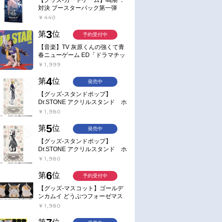
対決 ブースターパック第一弾
【ポイント2倍】
￥440
3
第
位
予約受付中
【音楽】TV 灰原くんの強くて青
春ニューゲーム ED「ドラマチッ
ク逃避行」収録シングル AIM
￥1,999
STAR/愛美【通常盤】
4
第
位
発売中
【グッズ-スタンドポップ】
Dr.STONE アクリルスタンド ホ
ワイマンといっしょver. スタン
￥1,980
リー・スナイダー
5
第
位
発売中
【グッズ-スタンドポップ】
Dr.STONE アクリルスタンド ホ
ワイマンといっしょver. Dr.ゼノ
￥1,980
6
第
位
予約受付中
【グッズ-マスコット】ゴールデ
ンカムイ どうぶつフォーゼマス
コット 4.尾形百之助【再販】
￥1,980