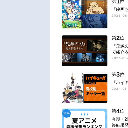
1
第
位
『映画
2026-08-
2
第
位
『鬼滅
で紹介
2023-06
3
第
位
『ハイキ
2024-03-
4
第
位
今期・2
終結果