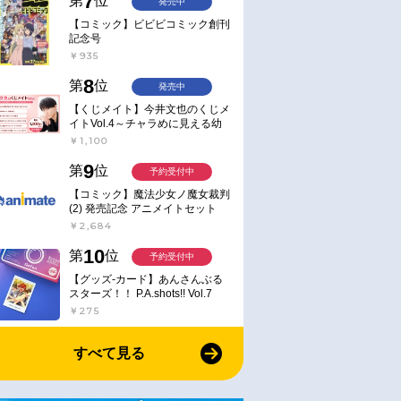
7
第
位
発売中
【コミック】ビビビコミック創刊
記念号
￥935
8
第
位
発売中
【くじメイト】今井文也のくじメ
イトVol.4～チャラめに見える幼
馴染、実は一途で独占欲が強いん
￥1,100
です～
9
第
位
予約受付中
【コミック】魔法少女ノ魔女裁判
(2) 発売記念 アニメイトセット
【アクリルスタンド2種セット購
￥2,684
入用シリアル付き】【完全受注生
産】
10
第
位
予約受付中
【グッズ-カード】あんさんぶる
スターズ！！ P.A.shots!! Vol.7
Action
￥275
すべて見る