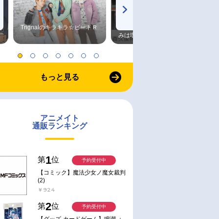
Trignalのキラキラ☆ビートＲ
森久保祥太郎×浪川大輔 つま
みは塩だけ
もっと見る
アニメイト
通販ランキング
1
第
位
予約受付中
【コミック】魔法少女ノ魔女裁判
(2)
￥924
2
第
位
予約受付中
【グッズ-カードゲーム】鳴潮 ：