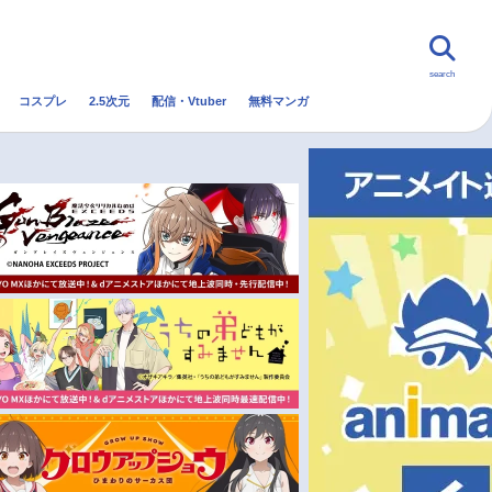
search
コスプレ
2.5次元
配信・Vtuber
無料マンガ
んなの声
グッズ
映画
・Vtuber
トレンド
無料マンガ
秋アニメ
冬アニメ