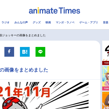
ラジオ
みんなの声
グッズ
映画
マンガ・ラノベ
ゲーム・アプリ
音楽
メ
声優
ラジオ
み
 猫ジョッキーの画像をまとめました
コスプレ
2.5次元
配信
アニメ映画一覧
今期アニメ曜日別一覧
ーの画像をまとめました
実写化映画一覧
春アニメ
男性声優/女性声優一覧
夏アニメ
FOLLOW US