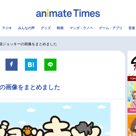
ラジオ
みんなの声
グッズ
映画
マンガ・ラノベ
ゲーム・アプリ
音楽
メ
声優
ラジオ
み
 猫ジョッキーの画像をまとめました
コスプレ
2.5次元
配信
アニメ映画一覧
今期アニメ曜日別一覧
ーの画像をまとめました
実写化映画一覧
春アニメ
男性声優/女性声優一覧
夏アニメ
FOLLOW US