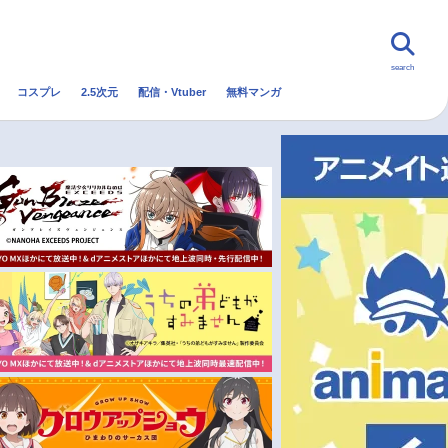
search
コスプレ
2.5次元
配信・Vtuber
無料マンガ
んなの声
グッズ
映画
・Vtuber
トレンド
無料マンガ
秋アニメ
冬アニメ