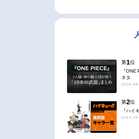
1
第
位
『ONE
ネタ
2026-08-
2
第
位
『ハイキ
2024-03-