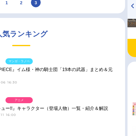
1
2
3
TVアニメ『戦隊大失格』
ハイキュー!! 烏野高校放送部!
radio 大直会 2nd season
人気ランキング
マンガ・ラノベ
 PIECE』イム様・神の騎士団「19本の武器」まとめ＆元
06 16:30
アニメ
ュー!!』キャラクター（登場人物）一覧・紹介＆解説
11 16:00