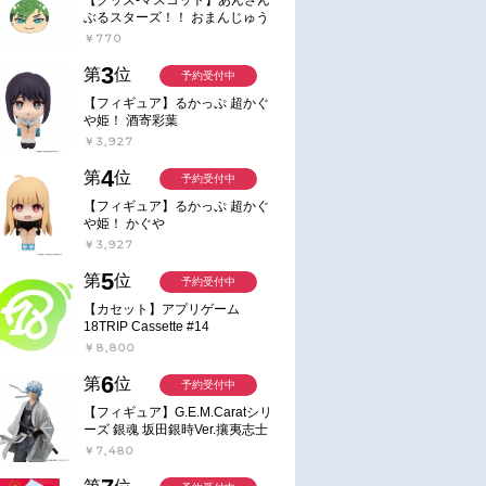
ぶるスターズ！！ おまんじゅう
にぎにぎマスコット ねくすと2
￥770
Hbox
3
第
位
予約受付中
【フィギュア】るかっぷ 超かぐ
や姫！ 酒寄彩葉
￥3,927
4
第
位
予約受付中
【フィギュア】るかっぷ 超かぐ
や姫！ かぐや
￥3,927
5
第
位
予約受付中
【カセット】アプリゲーム
18TRIP Cassette #14
￥8,800
6
第
位
予約受付中
【フィギュア】G.E.M.Caratシリ
ーズ 銀魂 坂田銀時Ver.攘夷志士
完成品フィギュア
￥7,480