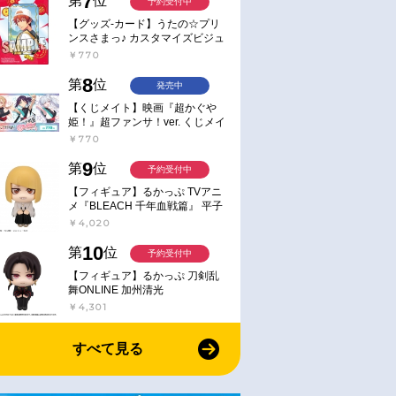
7
第
位
予約受付中
【グッズ-カード】うたの☆プリ
ンスさまっ♪ カスタマイズビジュ
アルカードコレクション Best
￥770
Shots from Everyday Life Ver.
8
第
位
発売中
【くじメイト】映画『超かぐや
姫！』超ファンサ！ver. くじメイ
ト
￥770
9
第
位
予約受付中
【フィギュア】るかっぷ TVアニ
メ『BLEACH 千年血戦篇』 平子
真子
￥4,020
10
第
位
予約受付中
【フィギュア】るかっぷ 刀剣乱
舞ONLINE 加州清光
￥4,301
すべて見る