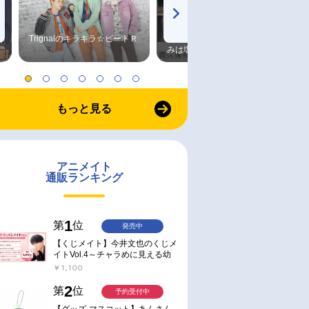
Trignalのキラキラ☆ビートＲ
森久保祥太郎×浪川大輔 つま
みは塩だけ
もっと見る
アニメイト
通販ランキング
1
第
位
発売中
【くじメイト】今井文也のくじメ
イトVol.4～チャラめに見える幼
馴染、実は一途で独占欲が強いん
￥1,100
です～
2
第
位
予約受付中
【グッズ-マスコット】あんさん