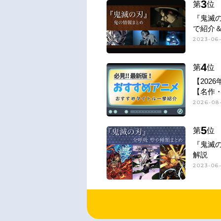
3
第
位
『鬼滅
で紹介
2023-06
4
第
位
【202
【名作
2026-08
5
第
位
『鬼滅
解説
2023-06-