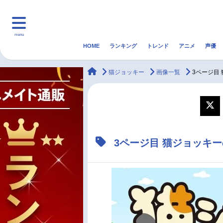
menu
HOME
ランキング
トレンド
アニメ
声優
HOME
ランキング
アニ
animateTimes
猫ジョッキー
画像一覧
3ページ目
マンガ・ラノベ
ゲーム・アプリ
音楽
最新記事一覧
3ページ目 猫ジョッキ
アニメ記事一覧
声優記事一覧