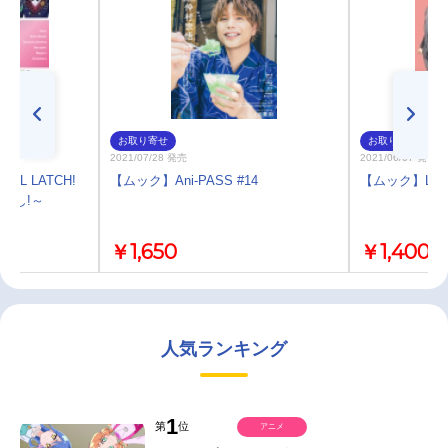
お取り寄せ
お取り寄せ
2021/07/28 発売
2021/06/07 発売
OL LATCH!
【ムック】Ani-PASS #14
【ムック】LisOe
～声よし!～
￥1,650
￥1,400
人気ランキング
1
第
位
アニメ