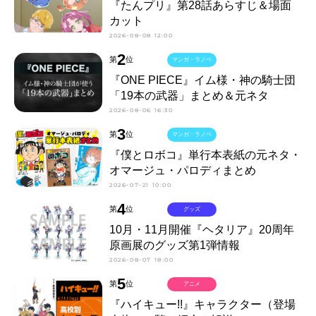
『たんプリ』第28話あらすじ＆場面
カット
2026-08-08 12:00
2
第
位
マンガ・ラノベ
『ONE PIECE』イム様・神の騎士団
「19本の武器」まとめ＆元ネタ
2026-08-06 16:30
3
第
位
マンガ・ラノベ
『僕とロボコ』単行本表紙の元ネタ・
オマージュ・パロディまとめ
2026-07-21 10:00
4
第
位
グッズ
10月・11月開催『ヘタリア』20周年
原画展のグッズ第1弾情報
2026-08-07 18:00
5
第
位
アニメ
『ハイキュー!!』キャラクター（登場