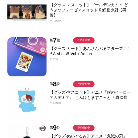
【グッズ-マスコット】ゴールデンカムイ ど
うぶつフォーゼマスコット 6.鯉登少尉【再
販】
￥1,980
7
第
位
予約受付中
【グッズ-カード】あんさんぶるスターズ！！
P.A.shots!! Vol.7 Action
￥275
8
第
位
予約受付中
【グッズ-マスコット】アニメ『僕のヒーロー
アカデミア』 ちみけもますこっと 7.轟凍焦
￥2,200
9
第
位
予約受付中
【グッズ-ぬいぐるみ】アニメ「鬼滅の刃」