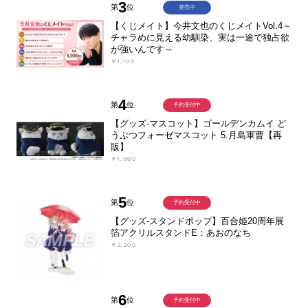
3
第
位
発売中
【くじメイト】今井文也のくじメイトVol.4～
チャラめに見える幼馴染、実は一途で独占欲
が強いんです～
￥1,100
4
第
位
予約受付中
【グッズ-マスコット】ゴールデンカムイ ど
うぶつフォーゼマスコット 5.月島軍曹【再
販】
￥1,980
5
第
位
予約受付中
【グッズ-スタンドポップ】百合姫20周年展
箔アクリルスタンドE：あおのなち
￥2,200
6
第
位
予約受付中