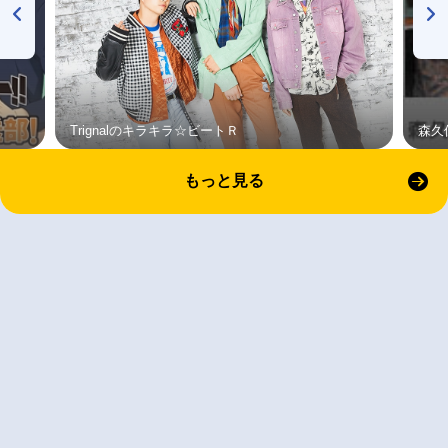
Trignalのキラキラ☆ビートＲ
森久
もっと見る