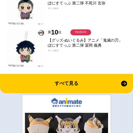
ぽにすてっぷ 第二弾 不死川 玄弥
￥1,980
10
第
位
予約受付中
【グッズ-ぬいぐるみ】アニメ「鬼滅の刃」
ぽにすてっぷ 第二弾 冨岡 義勇
￥1,980
すべて見る