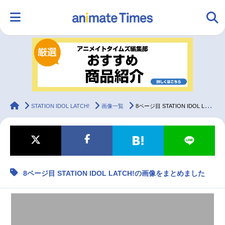
HOME
ランキング
アニメ
声優
ラジオ
みんなの声
グッズ
映画
animateTimes
STATION IDOL LATCH!
画像一覧
8ページ目 STATION IDOL LATCH!の画像をまとめました
マンガ・ラノベ
ゲーム・アプリ
音楽
コスプレ
8ページ目 STATION IDOL LATCH!の画像をまとめました
2.5次元
配信・Vtuber
トレンド
無料マンガ
最新記事一覧
アニメ記事一覧
声優記事一覧