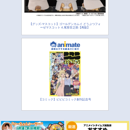
【グッズ-マスコット】ゴールデンカムイ どうぶつフォ
ーゼマスコット 4.尾形百之助【再販】
【コミック】ビビビコミック創刊記念号