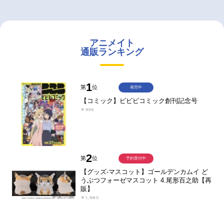
アニメイト
通販ランキング
1
第
位
発売中
【コミック】ビビビコミック創刊記念号
￥935
2
第
位
予約受付中
【グッズ-マスコット】ゴールデンカムイ ど
うぶつフォーゼマスコット 4.尾形百之助【再
販】
￥1,980